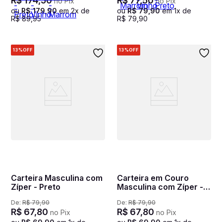
R$
174
,
50
R$
77
,
50
no Pix
no Pix
ou
R$
179
,
90
em
2
x de
ou
R$
79
,
90
em
1
x de
R$
89
,
95
R$
79
,
90
13%
OFF
13%
OFF
Carteira Masculina com
Carteira em Couro
Zíper - Preto
Masculina com Zíper -
Café
De:
R$
79
,
90
De:
R$
79
,
90
R$
67
,
80
R$
67
,
80
no Pix
no Pix