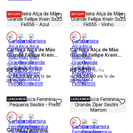
60%
OFF
60%
OFF
Carteira Alça de Mão
Carteira Alça de Mão
Grande Fellipe Krein
Grande Fellipe Krein
Ss23 Fk656 - Azul
Ss23 Fk655 - Vinho
De:
R$
149
,
90
De:
R$
149
,
90
R$
58
,
10
R$
58
,
10
no Pix
no Pix
ou
R$
59
,
90
em
1
x de
ou
R$
59
,
90
em
1
x de
R$
59
,
90
R$
59
,
90
LANÇAMENTOS
LANÇAMENTOS
Carteira Feminina