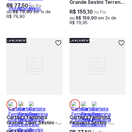
Grande Sestini Terrene
R$
77
,
50
no Pix
- Marrom
R$
155
,
10
ou
R$
79
,
90
em
1
x de
no Pix
R$
79
,
90
ou
R$
159
,
90
em
2
x de
R$
79
,
95
LANÇAMENTOS
LANÇAMENTOS
Carteira Feminina
Carteira Feminina
Grande Zíper Sestini -
Pequena Sestini -
Preto
Marrom