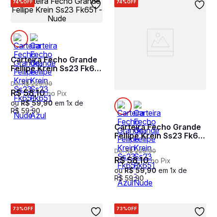
74%
OFF
74%
OFF
Carteira Fecho Grande
Fellipe Krein Ss23 Fk651
- Nude
De:
R$
229
,
90
R$
58
,
10
no Pix
ou
R$
59
,
90
em
1
x de
R$
59
,
90
Carteira Fecho Grande
Fellipe Krein Ss23 Fk651
- Azul
De:
R$
229
,
90
R$
58
,
10
no Pix
ou
R$
59
,
90
em
1
x de
R$
59
,
90
73%
OFF
73%
OFF