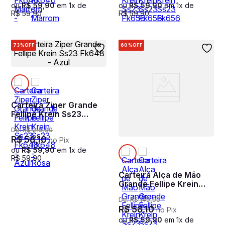
ou
R$
59
,
90
em
1
x de
ou
R$
59
,
90
em
1
x de
R$
59
,
90
R$
59
,
90
73%
OFF
60%
OFF
Carteira Ziper Grande
Fellipe Krein Ss23
Fk648 - Azul
De:
R$
219
,
90
R$
58
,
10
no Pix
ou
R$
59
,
90
em
1
x de
R$
59
,
90
Carteira Alça de Mão
Grande Fellipe Krein
Ss23 Fk655 - Azul
De:
R$
149
,
90
R$
58
,
10
no Pix
ou
R$
59
,
90
em
1
x de