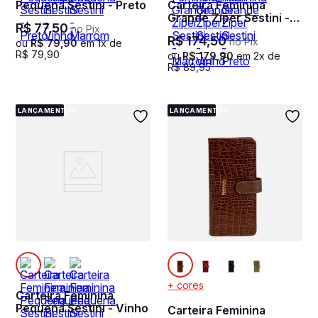
Pequena Sestini - Preto
Carteira Feminina
Grande Zíper Sestini -
R$
77
,
50
no Pix
Marrom
R$
174
,
50
no Pix
ou
R$
79
,
90
em
1
x de
R$
79
,
90
ou
R$
179
,
90
em
2
x de
R$
89
,
95
LANÇAMENTOS
LANÇAMENTOS
+ cores
Carteira Feminina
Pequena Sestini - Vinho
Carteira Feminina