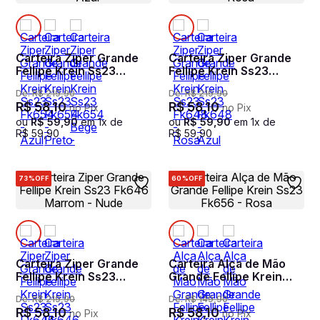
Carteira Ziper Grande
Carteira Ziper Grande
Fellipe Krein Ss23
Fellipe Krein Ss23
Fk654 - Azul
Fk648 - Rosa
De:
R$
219
,
90
De:
R$
219
,
90
R$
58
,
10
R$
58
,
10
no Pix
no Pix
ou
R$
59
,
90
em
1
x de
ou
R$
59
,
90
em
1
x de
R$
59
,
90
R$
59
,
90
73%
OFF
60%
OFF
Carteira Ziper Grande
Carteira Alça de Mão
Fellipe Krein Ss23
Grande Fellipe Krein
Fk646 Marrom - Nude
Ss23 Fk656 - Rosa
De:
R$
219
,
90
De:
R$
149
,
90
R$
58
,
10
R$
58
,
10
no Pix
no Pix