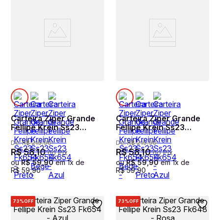
Carteira Ziper Grande
Carteira Ziper Grande
Fellipe Krein Ss23
Fellipe Krein Ss23
Fk654 - Preto
Fk654 Bege - Nude
De:
R$
219
,
90
De:
R$
219
,
90
R$
58
,
10
R$
58
,
10
no Pix
no Pix
ou
R$
59
,
90
em
1
x de
ou
R$
59
,
90
em
1
x de
R$
59
,
90
R$
59
,
90
73%
OFF
73%
OFF