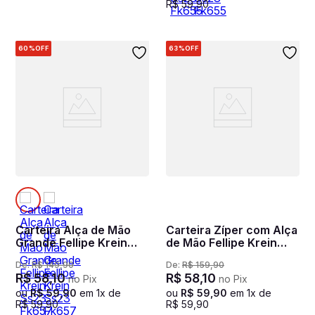
R$
59
,
90
60%
OFF
63%
OFF
Carteira Alça de Mão
Carteira Zíper com Alça
Grande Fellipe Krein
de Mão Fellipe Krein
Ss23 Fk657 Marrom -
SS23 Alça Nailon Rosa -
De:
R$
149
,
90
De:
R$
159
,
90
Nude
Pink
R$
58
,
10
R$
58
,
10
no Pix
no Pix
ou
R$
59
,
90
em
1
x de
ou
R$
59
,
90
em
1
x de
R$
59
,
90
R$
59
,
90