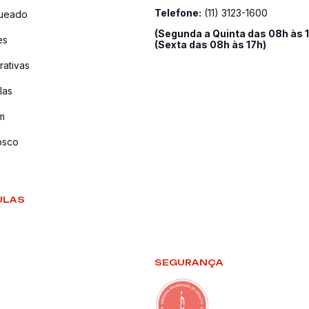
Telefone:
(11) 3123-1600
queado
(Segunda a Quinta das 08h às 
es
(Sexta das 08h às 17h)
ativas
las
m
osco
ULAS
SEGURANÇA