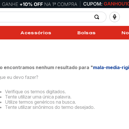
Acessórios
Bolsas
No
o encontramos nenhum resultado para "
mala-media-ri
ue eu devo fazer?
Verifique os termos digitados.
Tente utilizar uma única palavra.
Utilize termos genéricos na busca.
Tente utilizar sinônimos do termo desejado.