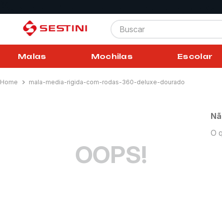
Buscar
Malas
Mochilas
Escolar
mala-media-rigida-com-rodas-360-deluxe-dourado
Nã
O q
OOPS!