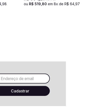
4
,
98
ou
R$
519
,
80
em
8
x de
R$
64
,
97