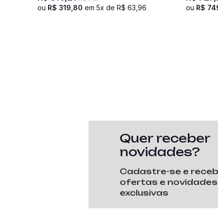
Coral
ou
R$
319
,
80
em
5
x de
R$
63
,
96
ou
R$
74
Quer receber
novidades?
Cadastre-se e rece
ofertas e novidades
exclusivas