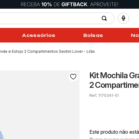
Acessórios
Bolsas
No
nde e Estojo 2 Compartimentos Sestini Lover - Lilás
Kit Mochila G
2 Compartiment
:
1170341-51
Este produto não est