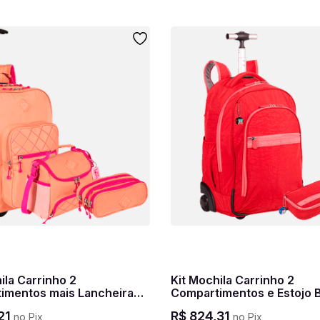
Kit Mochila Carrinho 2
imentos mais Lancheira
Compartimentos e Estojo 
o Frontal e Estojo 3
Especial Paul Frank T03 - 
21
R$
824
,
31
no Pix
no Pix
mentos Sestini Lover -