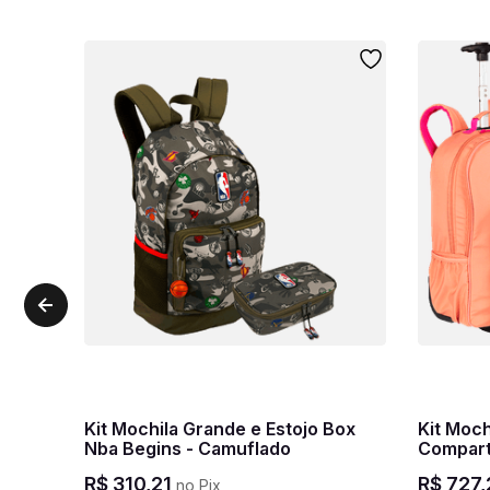
Kit Mochila Grande e Estojo Box
Kit Mochila Carrinho 2
Nba Begins - Camuflado
Compart
com Bols
R$
310
,
21
R$
727
,
no Pix
Comparti