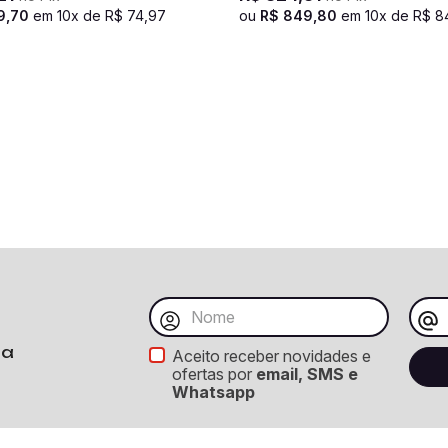
9
,
70
em
10
x de
R$
74
,
97
ou
R$
849
,
80
em
10
x de
R$
8
ba
Aceito receber novidades e
ofertas por
email, SMS e
Whatsapp