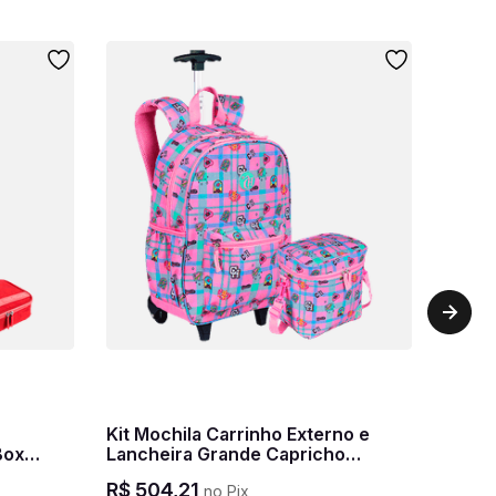
Kit Mochila Carrinho Externo e
Box
Lancheira Grande Capricho
Cereja
Student - Rosa Claro
R$
504
,
21
no Pix