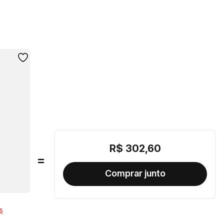
R$
302
,
60
s