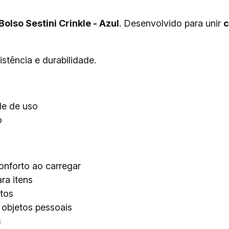
olso Sestini Crinkle - Azul
. Desenvolvido para unir
c
stência e durabilidade.
de de uso
o
nforto ao carregar
ra itens
tos
objetos pessoais
m