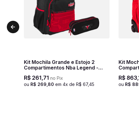
Kit Mochila Grande e Estojo 2
Kit Mochila Carrinho 2
Compartimentos Nba Legend -
Compart
Bulls Preto
Compart
R$
261
,
71
R$
863
,
no Pix
Cereja
ou
R$
269
,
80
em
4
x de
R$
67
,
45
ou
R$
88