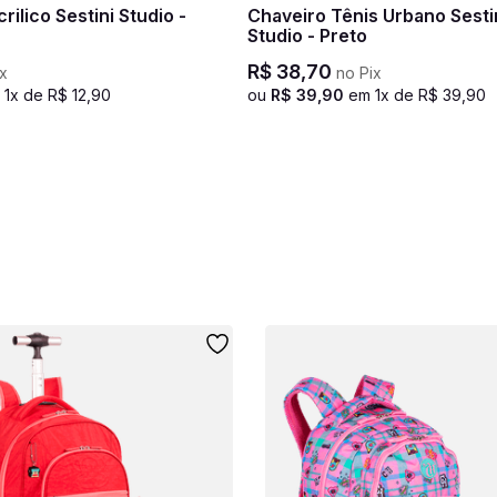
rilico Sestini Studio -
Chaveiro Tênis Urbano Sesti
Studio - Preto
R$
38
,
70
x
no Pix
m
1
x de
R$
12
,
90
ou
R$
39
,
90
em
1
x de
R$
39
,
90