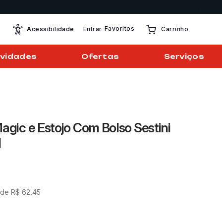
Favoritos
Entrar
Acessibilidade
Carrinho
vidades
Ofertas
Serviços
agic e Estojo Com Bolso Sestini
l
 de
R$
62
,
45