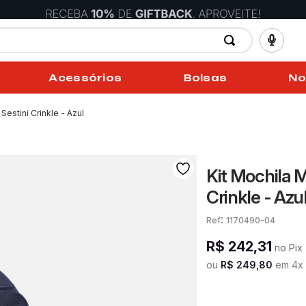
Acessórios
Bolsas
No
estini Crinkle - Azul
Kit Mochila M
Crinkle - Azu
:
1170490-04
R$
242
,
31
no Pix
ou
R$
249
,
80
em
4
x