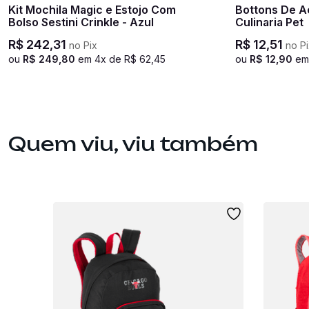
Kit Mochila Magic e Estojo Com
Bottons De Ac
Bolso Sestini Crinkle - Azul
Culinaria Pet
R$
242
,
31
R$
12
,
51
no Pix
no Pi
ou
R$
249
,
80
em
4
x de
R$
62
,
45
ou
R$
12
,
90
e
Quem viu, viu também