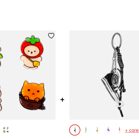
+ core