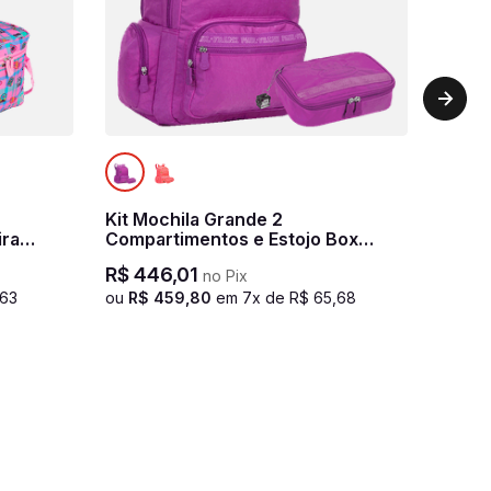
Kit Mochila Grande 2
ira
Compartimentos e Estojo Box
- Rosa
Especial Paul Frank Classics -
R$
446
,
01
no Pix
Orquídea
63
ou
R$
459
,
80
em
7
x de
R$
65
,
68