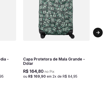
dia -
Capa Protetora de Mala Grande -
Dólar
R$
164
,
80
no Pix
95
ou
R$
169
,
90
em
2
x de
R$
84
,
95