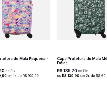
otetora de Mala Pequena -
Capa Protetora de Mala Mé
Dólar
60
R$
135
,
70
no Pix
no Pix
9
,
90
em
1
x de
R$
109
,
90
ou
R$
139
,
90
em
2
x de
R$
69
,