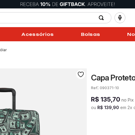
Acessórios
Bolsas
No
ólar
Capa Proteto
:
090371-10
R$
135
,
70
no Pix
ou
R$
139
,
90
em
2
x 