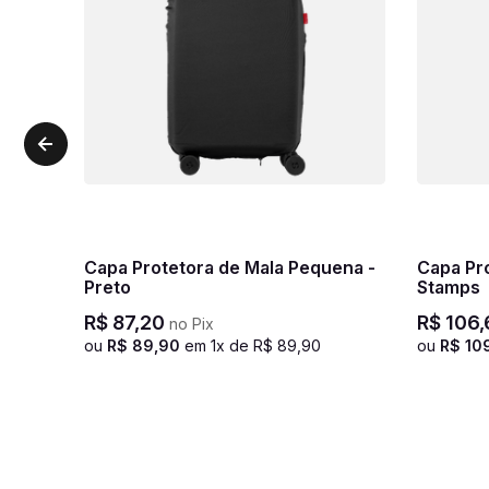
Capa Protetora de Mala Pequena -
Capa Pr
Preto
Stamps
R$
87
,
20
R$
106
,
no Pix
ou
R$
89
,
90
em
1
x de
R$
89
,
90
ou
R$
10