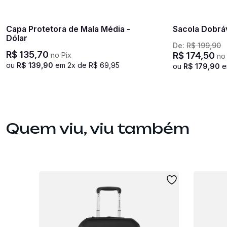
Capa Protetora de Mala Média -
Sacola Dobráv
Dólar
De:
R$
199
,
90
R$
135
,
70
R$
174
,
50
no Pix
no 
ou
R$
139
,
90
em
2
x de
R$
69
,
95
ou
R$
179
,
90
Quem viu, viu também