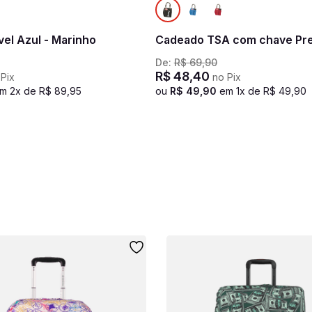
el Azul - Marinho
Cadeado TSA com chave Pr
De:
R$
69
,
90
R$
48
,
40
Pix
no Pix
em
2
x de
R$
89
,
95
ou
R$
49
,
90
em
1
x de
R$
49
,
90