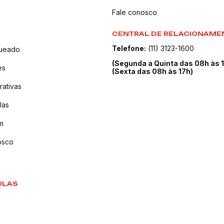
Fale conosco
CENTRAL DE RELACIONAME
Telefone:
(11) 3123-1600
queado
(Segunda a Quinta das 08h às 
es
(Sexta das 08h às 17h)
ativas
las
m
osco
ULAS