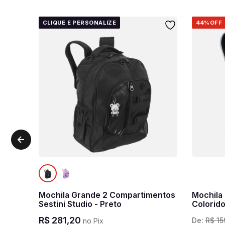
CLIQUE E PERSONALIZE
44%
OFF
Mochila Grande 2 Compartimentos
Mochila
Sestini Studio - Preto
Colorid
R$
281
,
20
De:
R$
15
no Pix