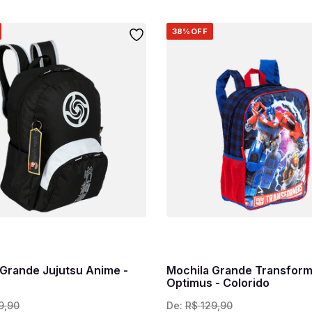
38%
OFF
 Grande Jujutsu Anime -
Mochila Grande Transfor
o
Optimus - Colorido
9
,
90
De:
R$
129
,
90