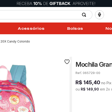
Acessórios
Bolsas
No
i 20X Candy Colorido
Mochila Gran
:
065729-00
R$
145
,
40
no Pix
ou
R$
149
,
90
em
2
x