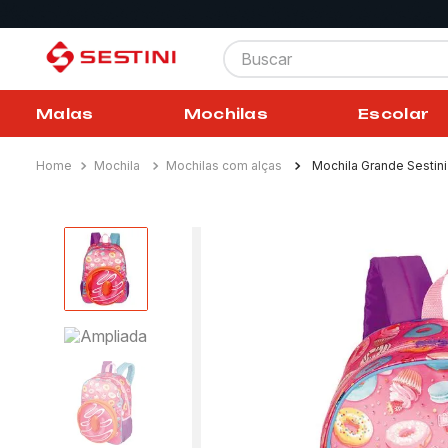
Buscar
Malas
Mochilas
Escolar
Mochila
Mochilas com alças
Mochila Grande Sestin