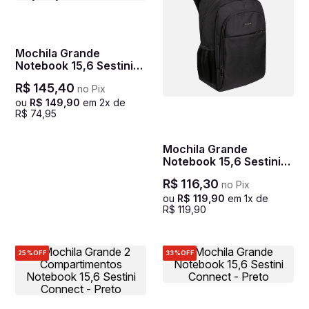
Mochila Grande
Notebook 15,6 Sestini
City I Hydroblock -
R$
145
,
40
no Pix
Preto
ou
R$
149
,
90
em
2
x de
R$
74
,
95
Mochila Grande
Notebook 15,6 Sestini
City I - Preto
R$
116
,
30
no Pix
ou
R$
119
,
90
em
1
x de
R$
119
,
90
25%
OFF
33%
OFF