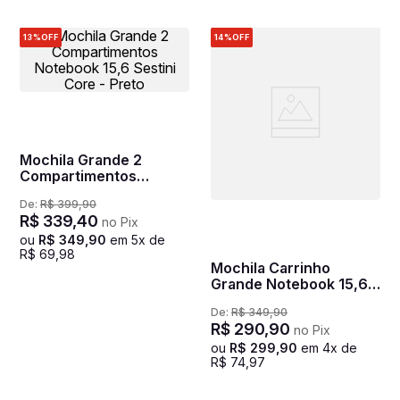
13%
OFF
14%
OFF
Mochila Grande 2
Compartimentos
Notebook 15,6 Sestini
De:
R$
399
,
90
Core - Preto
R$
339
,
40
no Pix
ou
R$
349
,
90
em
5
x de
R$
69
,
98
Mochila Carrinho
Grande Notebook 15,6
Sestini Connect - Preto
De:
R$
349
,
90
R$
290
,
90
no Pix
ou
R$
299
,
90
em
4
x de
R$
74
,
97