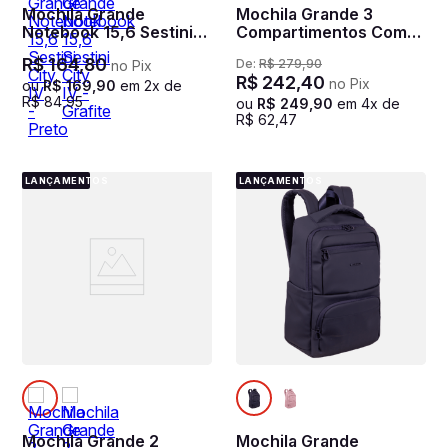
Mochila Grande
Mochila Grande 3
Notebook 15,6 Sestini
Compartimentos Com
City IV - Preto
Cabo de Aço Notebook
R$
164
,
80
De:
R$
279
,
90
no Pix
17" Sestini Impact -
R$
242
,
40
no Pix
Preto
ou
R$
169
,
90
em
2
x de
R$
84
,
95
ou
R$
249
,
90
em
4
x de
R$
62
,
47
LANÇAMENTOS
LANÇAMENTOS
Mochila Grande 2
Mochila Grande