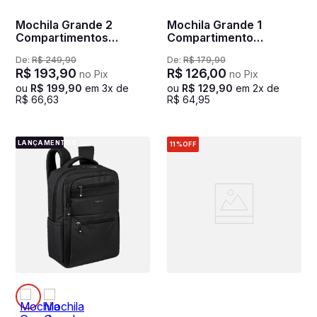
Mochila Grande 2
Mochila Grande 1
Compartimentos
Compartimento
Notebook 15,6 Sestini
Notebook 15,6 Sestini
De:
R$
249
,
90
De:
R$
179
,
90
Impact - Preto
Connect - Preto
R$
193
,
90
R$
126
,
00
no Pix
no Pix
ou
R$
199
,
90
em
3
x de
ou
R$
129
,
90
em
2
x de
R$
66
,
63
R$
64
,
95
LANÇAMENTOS
11%
OFF