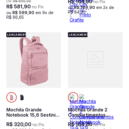
R$
164
,
80
De:
R$
699
,
90
no Pix
Hydroblock Work -
R$
581
,
90
no Pix
Preto
ou
R$
169
,
90
em
2
x de
R$
84
,
95
ou
R$
599
,
90
em
9
x de
R$
66
,
65
LANÇAMENTOS
LANÇAMENTOS
Mochila Grande
Mochila Grande 2
Notebook 15,6 Sestini
Compartimentos
Hydroblock F - Rosa
Notebook 15,6 Sestini
R$
320
,
00
R$
164
,
80
no Pix
no Pix
City III - Azul Marinho