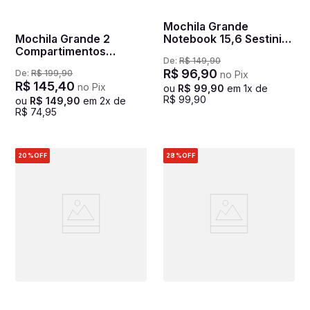
Mochila Grande
Mochila Grande 2
Notebook 15,6 Sestini
Compartimentos
Connect - Preto
De:
R$
149
,
90
Notebook 15,6 Sestini
R$
96
,
90
De:
R$
199
,
90
no Pix
Connect - Preto
R$
145
,
40
no Pix
ou
R$
99
,
90
em
1
x de
R$
99
,
90
ou
R$
149
,
90
em
2
x de
R$
74
,
95
20%
OFF
28%
OFF