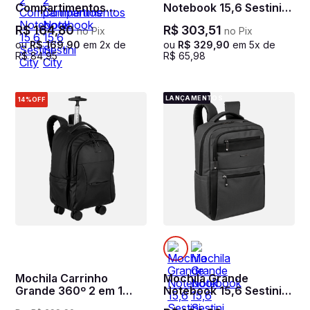
Compartimentos
Notebook 15,6 Sestini
Notebook 15,6 Sestini
Hydroblock F - Azul
R$
164
,
80
R$
303
,
51
no Pix
no Pix
City III - Preto
ou
R$
169
,
90
em
2
x de
ou
R$
329
,
90
em
5
x de
R$
84
,
95
R$
65
,
98
LANÇAMENTOS
14%
OFF
Mochila Carrinho
Mochila Grande
Grande 360º 2 em 1
Notebook 15,6 Sestini
Notebook 15,6 Sestini
City IV - Grafite