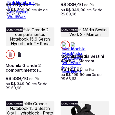
Notebook 17' Sestini
Notebook 15,6 Sestini
R$
290
,
90
R$
339
,
40
no Pix
no Pix
Work 2 - Marrom
Hydroblock F - Azul
ou
R$
299
,
90
em
4
x de
ou
R$
349
,
90
em
5
x de
R$
74
,
97
R$
69
,
98
LANÇAMENTOS
LANÇAMENTOS
Mochila Média Sestini
Work 2 - Marrom
Mochila Grande 2
R$
193
,
90
no Pix
compartimentos
Notebook 15,6 Sestini
ou
R$
199
,
90
em
3
x de
R$
339
,
40
no Pix
R$
66
,
63
Hydroblock F - Rosa
ou
R$
349
,
90
em
5
x de
R$
69
,
98
LANÇAMENTOS
LANÇAMENTOS