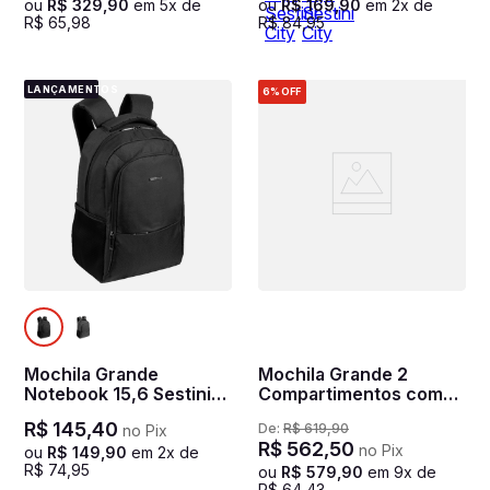
ou
R$
329
,
90
em
5
x de
ou
R$
169
,
90
em
2
x de
R$
65
,
98
R$
84
,
95
LANÇAMENTOS
6%
OFF
Mochila Grande
Mochila Grande 2
Notebook 15,6 Sestini
Compartimentos com
City II - Preto
Expansível Sestini Dry -
R$
145
,
40
De:
R$
619
,
90
no Pix
Preto
R$
562
,
50
no Pix
ou
R$
149
,
90
em
2
x de
R$
74
,
95
ou
R$
579
,
90
em
9
x de
R$
64
,
43