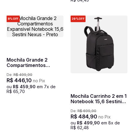
8%
OFF
29%
OFF
Mochila Grande 2
Compartimentos
Expansivel Notebook
De:
R$
499
,
90
15,6 Sestini Nexus -
R$
446
,
10
no Pix
Preto
ou
R$
459
,
90
em
7
x de
R$
65
,
70
Mochila Carrinho 2 em 1
Notebook 15,6 Sestini
Hydroblock Work -
De:
R$
699
,
90
Preto
R$
484
,
90
no Pix
ou
R$
499
,
90
em
8
x de
R$
62
,
48