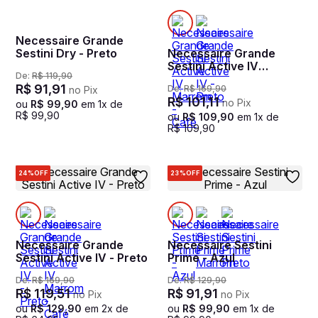
Necessaire Grande
Sestini Dry - Preto
Necessaire Grande
Sestini Active IV
De:
R$
119
,
90
Marrom - Café
R$
91
,
91
De:
R$
169
,
90
no Pix
R$
101
,
11
no Pix
ou
R$
99
,
90
em
1
x de
R$
99
,
90
ou
R$
109
,
90
em
1
x de
R$
109
,
90
24%
OFF
23%
OFF
Necessaire Grande
Necessaire Sestini
Sestini Active IV - Preto
Prime - Azul
De:
R$
169
,
90
De:
R$
129
,
90
R$
119
,
51
R$
91
,
91
no Pix
no Pix
ou
R$
129
,
90
em
2
x de
ou
R$
99
,
90
em
1
x de