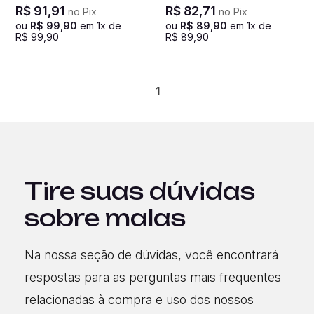
- Clássico
R$
91
,
91
R$
82
,
71
no Pix
no Pix
ou
R$
99
,
90
em
1
x de
ou
R$
89
,
90
em
1
x de
R$
99
,
90
R$
89
,
90
1
Tire suas dúvidas
sobre malas
Na nossa seção de dúvidas, você encontrará
respostas para as perguntas mais frequentes
relacionadas à compra e uso dos nossos