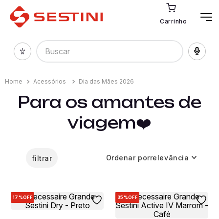
Carrinho
Buscar
Acessórios
Dia das Mães 2026
Para os amantes de
viagem❤️
Ordenar por
relevância
filtrar
17%
OFF
35%
OFF