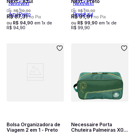
Next - Azul
Next - Preto
De:
R$
119
,
90
De:
R$
119
,
90
R$
87
,
31
R$
91
,
91
no Pix
no Pix
ou
R$
94
,
90
em
1
x de
ou
R$
99
,
90
em
1
x de
R$
94
,
90
R$
99
,
90
Bolsa Organizadora de
Necessaire Porta
Viagem 2 em 1 - Preto
Chuteira Palmeiras X01