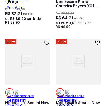
- Preto
Necessaire Porta
Chuteira Bayern X01 -
De:
R$
149
,
90
Vermelho
R$
82
,
71
De:
R$
89
,
90
no Pix
R$
64
,
31
no Pix
ou
R$
89
,
90
em
1
x de
R$
89
,
90
ou
R$
69
,
90
em
1
x de
R$
69
,
90
21%
OFF
17%
OFF
Necessaire Sestini New
Necessaire Sestini New