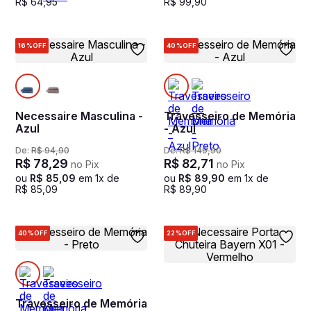
R$
64
,
95
R$
99
,
90
16%
OFF
40%
OFF
Necessaire Masculina -
Travesseiro de Memória
Azul
- Azul
De:
R$
94
,
90
De:
R$
149
,
90
R$
78
,
29
R$
82
,
71
no Pix
no Pix
ou
R$
85
,
09
em
1
x de
ou
R$
89
,
90
em
1
x de
R$
85
,
09
R$
89
,
90
40%
OFF
22%
OFF
Travesseiro de Memória