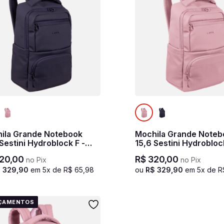
ila Grande Notebook
Mochila Grande Noteb
 Sestini Hydroblock F -
15,6 Sestini Hydrobloc
Rosa
20
,
00
R$
320
,
00
no Pix
no Pix
$
329
,
90
em
5
x de
R$
65
,
98
ou
R$
329
,
90
em
5
x de
R
ÇAMENTOS