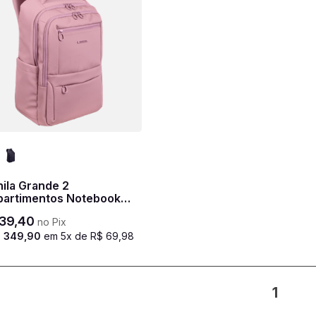
ila Grande 2
artimentos Notebook
 Sestini Hydroblock F -
39
,
40
no Pix
$
349
,
90
em
5
x de
R$
69
,
98
1