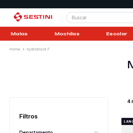
Buscar
Malas
Mochilas
Escolar
hydroblock F
4
Filtros
LAN
Departamento