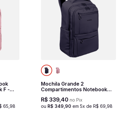
ook
Mochila Grande 2
k F -
Compartimentos Notebook
15,6 Sestini Hydroblock F -
R$
339
,
40
no Pix
Azul
$
65
,
98
ou
R$
349
,
90
em
5
x de
R$
69
,
98