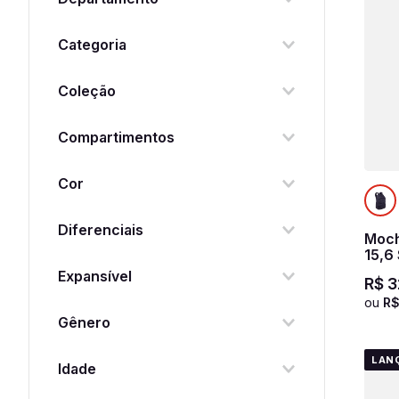
Mochila
Categoria
Mochilas com alças
Coleção
Hydroblock
Compartimentos
2 Compartimentos
Cor
Compartimento para Notebook
Azul
Diferenciais
Moch
Rosa
15,6
2 Compartimentos
Azul
Expansível
R$
3
Alça Carona
ou
R
Sem Expansível
Gênero
Alça de Costas Espumadas e
Reguláveis
Feminino
LAN
Idade
Alça de Mão Espumada