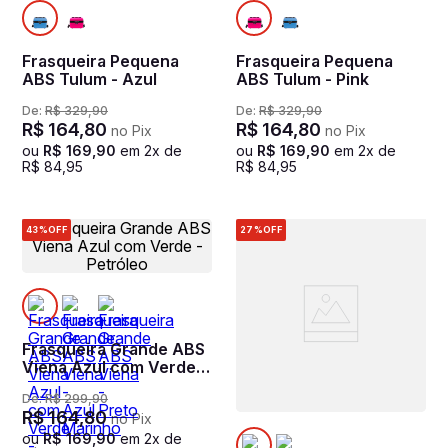
Frasqueira Pequena
Frasqueira Pequena
ABS Tulum - Azul
ABS Tulum - Pink
De:
R$
329
,
90
De:
R$
329
,
90
R$
164
,
80
R$
164
,
80
no Pix
no Pix
ou
R$
169
,
90
em
2
x de
ou
R$
169
,
90
em
2
x de
R$
84
,
95
R$
84
,
95
43%
OFF
27%
OFF
Frasqueira Grande ABS
Viena Azul com Verde -
Petróleo
De:
R$
299
,
90
R$
164
,
80
no Pix
ou
R$
169
,
90
em
2
x de