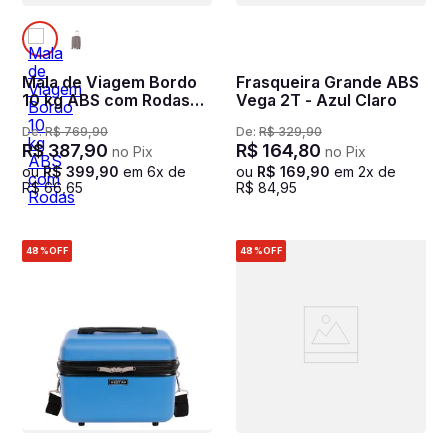
Mala de Viagem Bordo
Frasqueira Grande ABS
10 kg ABS com Rodas
Vega 2T - Azul Claro
360° Vega 3T -
De:
R$
769
,
90
De:
R$
329
,
90
Dourado
R$
387
,
90
R$
164
,
80
no Pix
no Pix
ou
R$
399
,
90
em
6
x de
ou
R$
169
,
90
em
2
x de
R$
66
,
65
R$
84
,
95
48%
OFF
48%
OFF