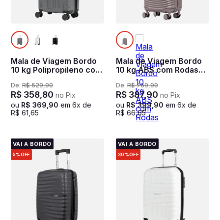
Mala de Viagem Bordo
Mala de Viagem Bordo
10 kg Polipropileno com
10 kg ABS com Rodas
Rodas 360° PP Prime -
360° Vega 3T - Cinza
De:
R$
529
,
90
De:
R$
769
,
90
Cinza oceânico
grafite
R$
358
,
80
R$
387
,
90
no Pix
no Pix
ou
R$
369
,
90
em
6
x de
ou
R$
399
,
90
em
6
x de
R$
61
,
65
R$
66
,
65
VAI A BORDO
VAI A BORDO
5%
OFF
30%
OFF