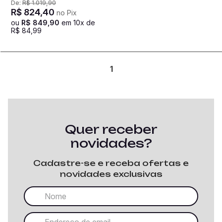
De:
R$
1
.
019
,
90
Dourado
R$
824
,
40
no Pix
ou
R$
849
,
90
em
10
x de
R$
84
,
99
1
Quer receber
novidades?
Cadastre-se e receba ofertas e
novidades exclusivas