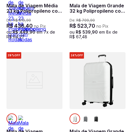
Mala de Viagem Média
Mala de Viagem Grande
23 kg Polipropileno com
32 kg Polipropileno com
Rodas 360° PP Prime -
Rodas 360° PP Prime -
De:
R$
619
,
90
De:
R$
709
,
90
Cinza oceânico
Cinza oceânico
R$
436
,
40
R$
523
,
70
no Pix
no Pix
ou
R$
449
,
90
em
7
x de
ou
R$
539
,
90
em
8
x de
R$
64
,
27
R$
67
,
48
29%
OFF
24%
OFF
Mala de Viagem
Mala de Viagem Grande