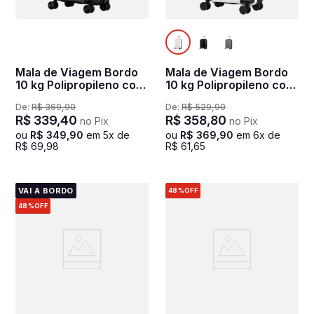
Mala de Viagem Bordo
Mala de Viagem Bordo
10 kg Polipropileno com
10 kg Polipropileno com
Rodas 360° PP
Rodas 360° PP Prime -
De:
R$
369
,
90
De:
R$
529
,
90
Essencial - Grafite
Branco
R$
339
,
40
R$
358
,
80
no Pix
no Pix
ou
R$
349
,
90
em
5
x de
ou
R$
369
,
90
em
6
x de
R$
69
,
98
R$
61
,
65
VAI A BORDO
48%
OFF
48%
OFF