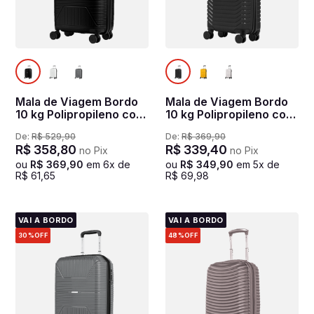
Mala de Viagem Bordo
Mala de Viagem Bordo
10 kg Polipropileno com
10 kg Polipropileno com
Rodas 360° PP Prime -
Rodas 360° PP Basic -
De:
R$
529
,
90
De:
R$
369
,
90
Preto
Preto
R$
358
,
80
R$
339
,
40
no Pix
no Pix
ou
R$
369
,
90
em
6
x de
ou
R$
349
,
90
em
5
x de
R$
61
,
65
R$
69
,
98
VAI A BORDO
VAI A BORDO
30%
OFF
48%
OFF