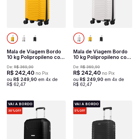
Mala de Viagem Bordo
Mala de Viagem Bordo
10 kg Polipropileno com
10 kg Polipropileno com
Rodas 360° PP Basic -
Rodas 360° PP Basic -
De:
R$
369
,
90
De:
R$
369
,
90
Amarelo
Branco
R$
242
,
40
R$
242
,
40
no Pix
no Pix
ou
R$
249
,
90
em
4
x de
ou
R$
249
,
90
em
4
x de
R$
62
,
47
R$
62
,
47
VAI A BORDO
VAI A BORDO
30%
OFF
5%
OFF