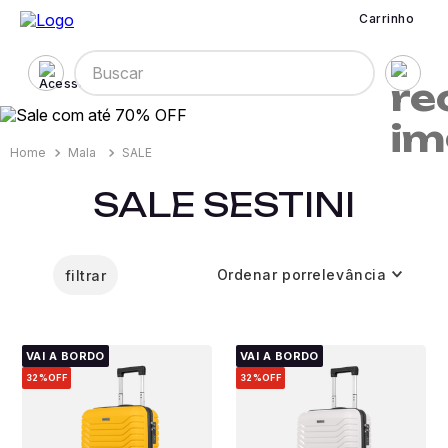
Carrinho
Buscar
Mala
SALE
SALE SESTINI
Ordenar por
relevância
filtrar
VAI A BORDO
VAI A BORDO
32%
OFF
32%
OFF