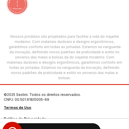
Nossos produtos são projetados para facilitar a vida do viajante
moderno. Com materiais duráveis e designs ergonômicos,
garantimos conforto em todas as jornadas. Estamos na vanguarda
da inovação, definindo novos padrões de praticidade e estilo no
universo das malas e bolsas.da do viajante moderno. Com
materiais duráveis e designs ergonômicos, garantimos conforto em
todas as jornadas. Estamos na vanguarda da inovação, definindo
novos padrões de praticidade e estilo no universo das malas e
bolsas.
©2025 Sestini. Todos os direitos reservados.
CNPJ: 00.501.618/0005-69
Termos de Uso
Política de Privacidade