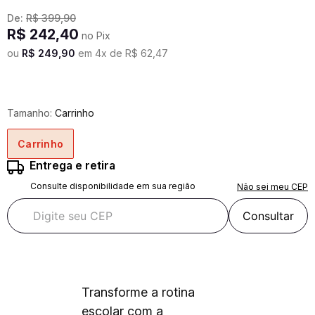
De:
R$
399
,
90
R$
242
,
40
no Pix
ou
R$
249
,
90
em
4
x de
R$
62
,
47
Tamanho:
Carrinho
Carrinho
Entrega e retira
Consulte disponibilidade em sua região
Não sei meu CEP
Consultar
Transforme a rotina
escolar com a