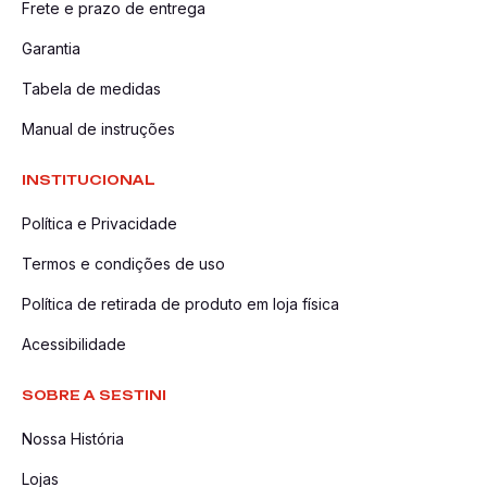
Frete e prazo de entrega
Escolher um travesseiro de pescoço da Sestini traz vários
Garantia
benefícios, tornando suas viagens mais agradáveis e
confortáveis:
Tabela de medidas
Manual de instruções
Redução da Tensão no Pescoço: O travesseiro reduz a
pressão e a tensão no pescoço.
INSTITUCIONAL
Facilidade de Transporte: Compacto e leve, o
Política e Privacidade
travesseiro é fácil de levar em qualquer tipo de viagem.
Termos e condições de uso
Versatilidade de Uso: Além de viagens, é perfeito para
relaxar em casa, assistindo TV ou lendo um livro.
Política de retirada de produto em loja física
Confira as categorias da Sestini
Acessibilidade
Malas
|
Mochilas
|
Bolsas
|
Pets
|
Kits
SOBRE A SESTINI
Nossa História
Lojas