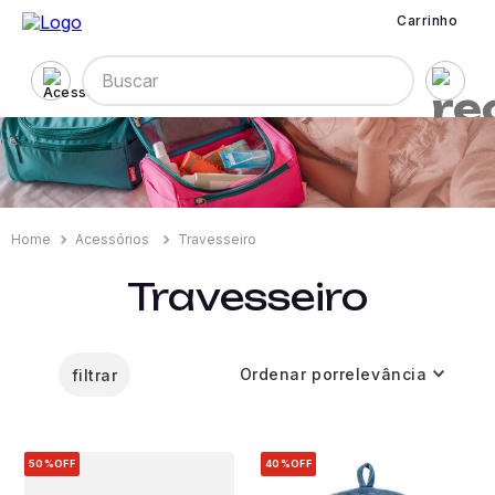
Carrinho
Buscar
Acessórios
Travesseiro
Travesseiro
Ordenar por
relevância
filtrar
50%
OFF
40%
OFF