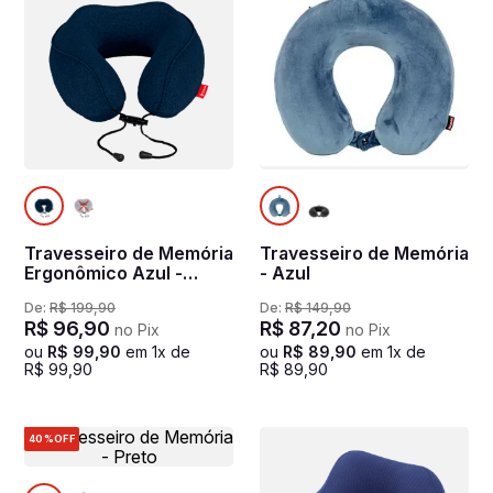
Travesseiro de Memória
Travesseiro de Memória
Ergonômico Azul -
- Azul
Marinho
De:
R$
199
,
90
De:
R$
149
,
90
R$
96
,
90
R$
87
,
20
no Pix
no Pix
ou
R$
99
,
90
em
1
x de
ou
R$
89
,
90
em
1
x de
R$
99
,
90
R$
89
,
90
40%
OFF