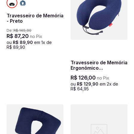
Travesseiro de Memória
- Preto
De:
R$
149
,
90
R$
87
,
20
no Pix
ou
R$
89
,
90
em
1
x de
R$
89
,
90
Travesseiro de Memória
Ergonômico
Texturizado - Marinho
R$
126
,
00
no Pix
ou
R$
129
,
90
em
2
x de
R$
64
,
95