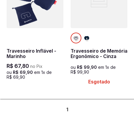
Travesseiro Inflável -
Travesseiro de Memória
Marinho
Ergonômico - Cinza
R$
67
,
80
no Pix
ou
R$
99
,
90
em
1
x de
R$
99
,
90
ou
R$
69
,
90
em
1
x de
R$
69
,
90
Esgotado
1