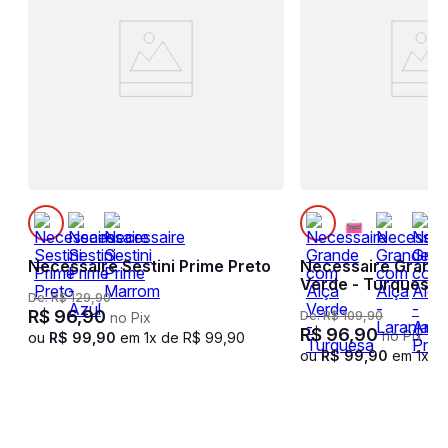
Necessaire Sestini Prime Preto
Necessaire Grand
Verde - Turquesa
De:
R$
129
,
90
R$
96
,
90
De:
R$
109
,
90
no Pix
R$
96
,
90
no Pix
ou
R$
99
,
90
em
1
x de
R$
99
,
90
ou
R$
99
,
90
em
1
x d