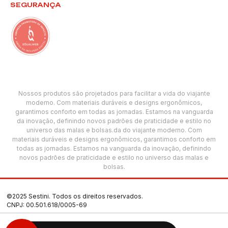
SEGURANÇA
Nossos produtos são projetados para facilitar a vida do viajante
moderno. Com materiais duráveis e designs ergonômicos,
garantimos conforto em todas as jornadas. Estamos na vanguarda
da inovação, definindo novos padrões de praticidade e estilo no
universo das malas e bolsas.da do viajante moderno. Com
materiais duráveis e designs ergonômicos, garantimos conforto em
todas as jornadas. Estamos na vanguarda da inovação, definindo
novos padrões de praticidade e estilo no universo das malas e
bolsas.
©2025 Sestini. Todos os direitos reservados.
CNPJ: 00.501.618/0005-69
Termos de Uso