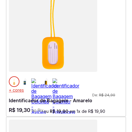
+ cores
De:
R$
24
,
90
Identificador de Bagagem - Amarelo
R$
19
,
30
no Pix
ou
R$
19
,
90
em
1
x de
R$
19
,
90