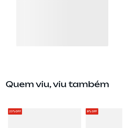
Quem viu, viu também
23%
OFF
9%
OFF