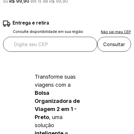
ou
R$
99
,
90
em
1
x de
R$
99
,
90
Entrega e retira
Consulte disponibilidade em sua região
Não sei meu CEP
Consultar
Transforme suas
viagens com a
Bolsa
Organizadora de
Viagem 2 em 1 -
Preto
, uma
solução
inteligente
e