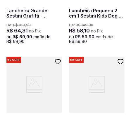
Lancheira Grande
Lancheira Pequena 2
Sestini Grafitti -
em 1 Sestini Kids Dog 3
Colorido
- Colorido
De:
R$
169
,
90
De:
R$
149
,
90
R$
64
,
31
R$
58
,
10
no Pix
no Pix
ou
R$
69
,
90
em
1
x de
ou
R$
59
,
90
em
1
x de
R$
69
,
90
R$
59
,
90
50%
OFF
59%
OFF