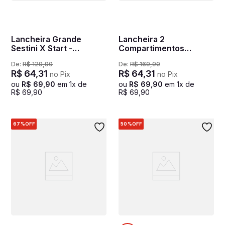
Lancheira Grande
Lancheira 2
Sestini X Start -
Compartimentos
Colorido
Capricho Wishes - Azul
De:
R$
129
,
90
De:
R$
169
,
90
R$
64
,
31
R$
64
,
31
no Pix
no Pix
ou
R$
69
,
90
em
1
x de
ou
R$
69
,
90
em
1
x de
R$
69
,
90
R$
69
,
90
67%
OFF
50%
OFF