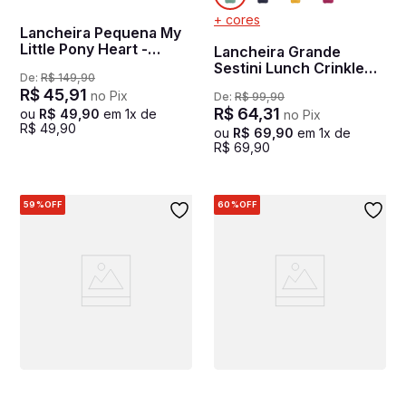
+ cores
Lancheira Pequena My
Little Pony Heart -
Lancheira Grande
Colorido
Sestini Lunch Crinkle
De:
R$
149
,
90
Verde - Jade
R$
45
,
91
no Pix
De:
R$
99
,
90
R$
64
,
31
ou
R$
49
,
90
em
1
x de
no Pix
R$
49
,
90
ou
R$
69
,
90
em
1
x de
R$
69
,
90
59%
OFF
60%
OFF