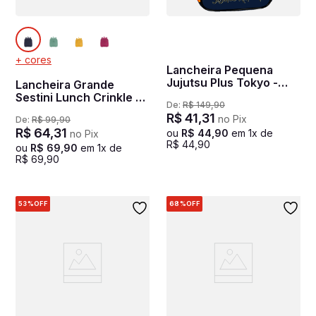
+ cores
Lancheira Pequena
Jujutsu Plus Tokyo -
Lancheira Grande
Colorido
Sestini Lunch Crinkle -
De:
R$
149
,
90
Azul Neon
R$
41
,
31
no Pix
De:
R$
99
,
90
R$
64
,
31
ou
R$
44
,
90
em
1
x de
no Pix
R$
44
,
90
ou
R$
69
,
90
em
1
x de
R$
69
,
90
53%
OFF
68%
OFF