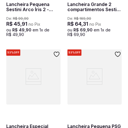
Lancheira Pequena
Lancheira Grande 2
Sestini Arco Íris 2 -
compartimentos Sestini
Colorido
Good Vibes - Colorido
De:
R$
99
,
90
De:
R$
169
,
90
R$
45
,
91
R$
64
,
31
no Pix
no Pix
ou
R$
49
,
90
em
1
x de
ou
R$
69
,
90
em
1
x de
R$
49
,
90
R$
69
,
90
53%
OFF
53%
OFF
Lancheira Especial
Lancheira Pequena PSG