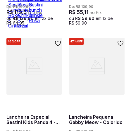
Lunch Roxo - Cintilante
Colorido
De:
R$
169
,
90
De:
R$
109
,
90
R$
119
,
51
R$
55
,
11
no Pix
no Pix
ou
R$
129
,
90
em
2
x de
ou
R$
59
,
90
em
1
x de
R$
64
,
95
R$
59
,
90
46%
OFF
47%
OFF
Lancheira Especial
Lancheira Pequena
Sestini Kids Panda 4 -
Gabby Meow - Colorido
Colorido