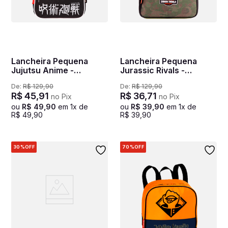
Lancheira Pequena
Lancheira Pequena
Jujutsu Anime -
Jurassic Rivals -
Colorido
Colorido
De:
R$
129
,
90
De:
R$
129
,
90
R$
45
,
91
R$
36
,
71
no Pix
no Pix
ou
R$
49
,
90
em
1
x de
ou
R$
39
,
90
em
1
x de
R$
49
,
90
R$
39
,
90
30%
OFF
70%
OFF