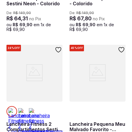
Sestini Neon - Colorido
- Colorido
De:
R$
149
,
90
De:
R$
149
,
90
R$
64
,
31
R$
67
,
80
no Pix
no Pix
ou
R$
69
,
90
em
1
x de
ou
R$
69
,
90
em
1
x de
R$
69
,
90
R$
69
,
90
24%
OFF
45%
OFF
Lancheira Fitness 2
Lancheira Pequena Meu
Compartimentos Sestini
Malvado Favorito -