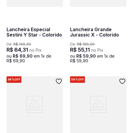
Lancheira Especial
Lancheira Grande
Sestini Y Star - Colorido
Jurassic X - Colorido
De:
R$
149
,
90
De:
R$
189
,
90
R$
64
,
31
R$
55
,
11
no Pix
no Pix
ou
R$
69
,
90
em
1
x de
ou
R$
59
,
90
em
1
x de
R$
69
,
90
R$
59
,
90
46%
OFF
59%
OFF