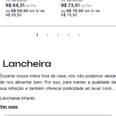
De:
R$
129
,
90
De:
R$
149
,
90
R$
64
,
31
R$
73
,
51
no Pix
no Pix
ou
R$
69
,
90
em
1
x de
ou
R$
79
,
90
em
1
x de
R$
69
,
90
R$
79
,
90
1
2
3
4
5
Lancheira
Durante nossa rotina fora de casa, nós não podemos deixar
de nos alimentar bem. Por isso, para manter a qualidade da
sua refeição e também oferecer praticidade ao levar comida
de casa, você precisa adquirir uma lancheira. Dessa forma,
Lancheiras infantis
seu alimento ficará fresco e seguro! O acessório não é
Ver mais
apenas para beneficiar a vida adulta, mas também para as
As lancheiras infantis precisam ser práticas, seguras e fáceis
crianças. Quando nossos pequenos levam lanche de casa,
de transportar. Afinal, na rotina de escola, a criança pode não