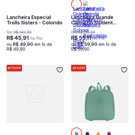
Lancheira Especial
Lancheira Grande
Trolls Sisters - Colorido
Capricho Student
School - Rosa Claro
De:
R$
149
,
90
De:
R$
119
,
90
R$
45
,
91
R$
55
,
11
no Pix
no Pix
ou
R$
49
,
90
em
1
x de
ou
R$
59
,
90
em
1
x de
R$
49
,
90
R$
59
,
90
67%
OFF
30%
OFF