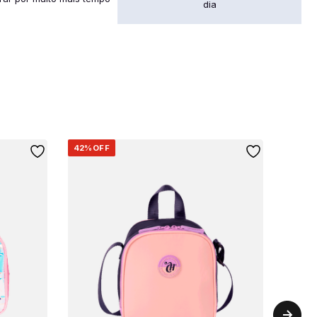
dia
42%
OFF