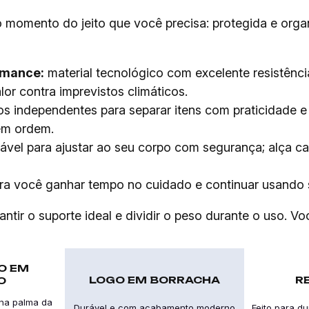
o momento do jeito que você precisa: protegida e orga
rmance:
material tecnológico com excelente resistênc
or contra imprevistos climáticos.
 independentes para separar itens com praticidade e f
 em ordem.
ável para ajustar ao seu corpo com segurança; alça car
ra você ganhar tempo no cuidado e continuar usando
ir o suporte ideal e dividir o peso durante o uso. Voc
O EM
LOGO EM BORRACHA
R
O
 na palma da
Durável e com acabamento moderno
Feito para d