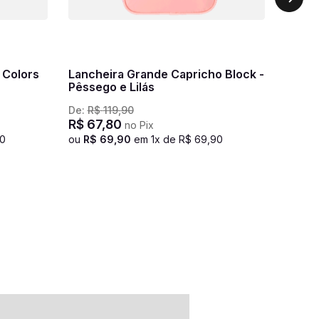
 Colors
Lancheira Grande Capricho Block -
Pêssego e Lilás
De:
R$
119
,
90
R$
67
,
80
no Pix
0
ou
R$
69
,
90
em
1
x de
R$
69
,
90