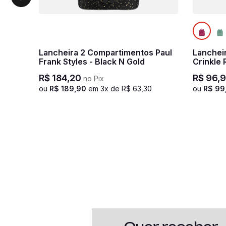
Lancheira 2 Compartimentos Paul
Lanchei
Frank Styles - Black N Gold
Crinkle 
R$
184
,
20
R$
96
,
9
no Pix
ou
R$
189
,
90
em
3
x de
R$
63
,
30
ou
R$
99