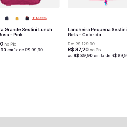
+ cores
ra Grande Sestini Lunch
Lancheira Pequena Sestini
Rosa - Pink
Girls - Colorido
0
De:
R$
129
,
90
no Pix
R$
87
,
20
,
90
em
1
x de
R$
99
,
90
no Pix
ou
R$
89
,
90
em
1
x de
R$
89
,
9