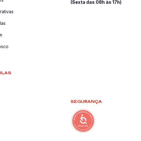
(Sexta das 08h às 17h)
ativas
las
m
osco
ULAS
SEGURANÇA