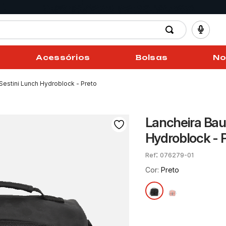
Acessórios
Bolsas
No
estini Lunch Hydroblock - Preto
Lancheira Bau
Hydroblock - 
:
076279-01
Cor:
Preto