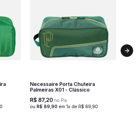
ira
Necessaire Porta Chuteira
Palmeiras X01 - Clássico
R$
87
,
20
no Pix
0
ou
R$
89
,
90
em
1
x de
R$
89
,
90