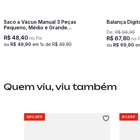
Saco a Vácuo Manual 3 Peças
Balança Digit
Pequeno, Médio e Grande
De:
R$
94
,
90
Transparente
R$
48
,
40
R$
67
,
80
no Pix
no P
ou
R$
49
,
90
em
1
x de
R$
49
,
90
ou
R$
69
,
90
e
Quem viu, viu também
50%
OFF
9%
OFF