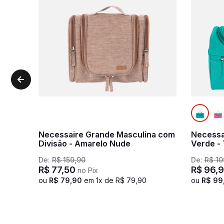
Necessaire Grande Masculina com
Necessa
Divisão - Amarelo Nude
Verde -
De:
R$
159
,
90
De:
R$
10
R$
77
,
50
R$
96
,
9
no Pix
ou
R$
79
,
90
em
1
x de
R$
79
,
90
ou
R$
99