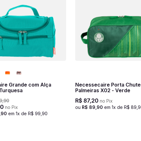
ire Grande com Alça
Necessecaire Porta Chute
 Turquesa
Palmeiras X02 - Verde
R$
87
,
20
9
,
90
no Pix
0
no Pix
ou
R$
89
,
90
em
1
x de
R$
89
,
9
,
90
em
1
x de
R$
99
,
90