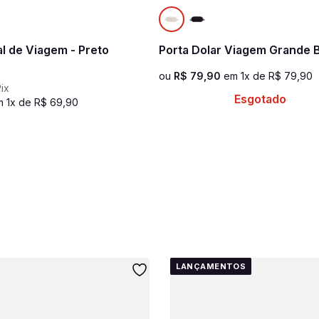
al de Viagem - Preto
Porta Dolar Viagem Grande 
ou
R$
79
,
90
em
1
x de
R$
79
,
90
ix
Esgotado
m
1
x de
R$
69
,
90
LANÇAMENTOS