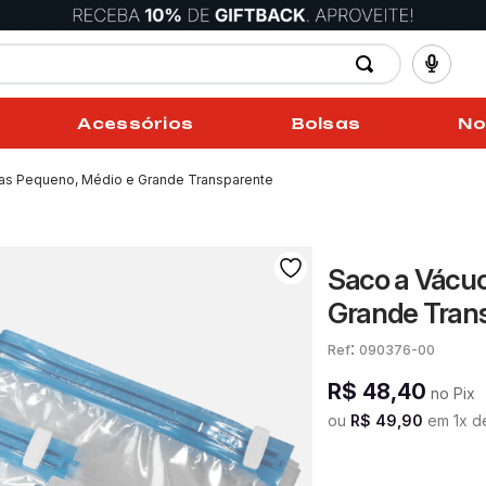
Acessórios
Bolsas
No
as Pequeno, Médio e Grande Transparente
Saco a Vácuo
Grande Tran
:
090376-00
R$
48
,
40
no Pix
ou
R$
49
,
90
em
1
x 