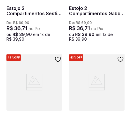
Estojo 2
Estojo 2
Compartimentos Sestini
Compartimentos Gabby
Goog Vibes - Colorido
Rainbows - Colorido
De:
R$
69
,
90
De:
R$
69
,
90
R$
36
,
71
R$
36
,
71
no Pix
no Pix
ou
R$
39
,
90
em
1
x de
ou
R$
39
,
90
em
1
x de
R$
39
,
90
R$
39
,
90
43%
OFF
43%
OFF