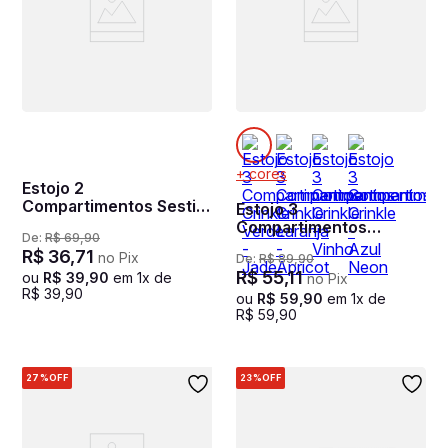
+ cores
Estojo 2
Compartimentos Sestini
Estojo 3
Racing - Colorido
Compartimentos
De:
R$
69
,
90
Crinkle Verde - Jade
R$
36
,
71
no Pix
De:
R$
89
,
90
R$
55
,
11
ou
R$
39
,
90
em
1
x de
no Pix
R$
39
,
90
ou
R$
59
,
90
em
1
x de
R$
59
,
90
27%
OFF
23%
OFF