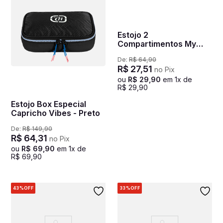
Estojo 2
Compartimentos My
Little Pony Heart -
De:
R$
64
,
90
Colorido
R$
27
,
51
no Pix
ou
R$
29
,
90
em
1
x de
R$
29
,
90
Estojo Box Especial
Capricho Vibes - Preto
De:
R$
149
,
90
R$
64
,
31
no Pix
ou
R$
69
,
90
em
1
x de
R$
69
,
90
43%
OFF
33%
OFF