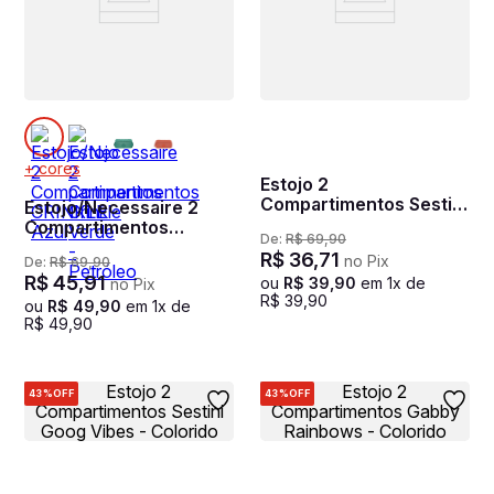
+ cores
Estojo 2
Compartimentos Sestini
Estojo/Necessaire 2
Plus Dino - Colorido
Compartimentos
De:
R$
69
,
90
CRINKLE Azul
R$
36
,
71
no Pix
De:
R$
69
,
90
R$
45
,
91
ou
R$
39
,
90
em
1
x de
no Pix
R$
39
,
90
ou
R$
49
,
90
em
1
x de
R$
49
,
90
43%
OFF
43%
OFF