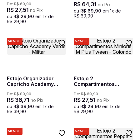
R$
64
,
31
De:
R$
69
,
90
no Pix
Colorido
R$
27
,
51
no Pix
ou
R$
69
,
90
em
1
x de
R$
69
,
90
ou
R$
29
,
90
em
1
x de
R$
29
,
90
56%
OFF
57%
OFF
Estojo Organizador
Estojo 2
Capricho Academy
Compartimentos
Verde - Militar
Minions M Plus Tween -
De:
R$
89
,
90
De:
R$
69
,
90
Colorido
R$
36
,
71
R$
27
,
51
no Pix
no Pix
ou
R$
39
,
90
em
1
x de
ou
R$
29
,
90
em
1
x de
R$
39
,
90
R$
29
,
90
50%
OFF
57%
OFF