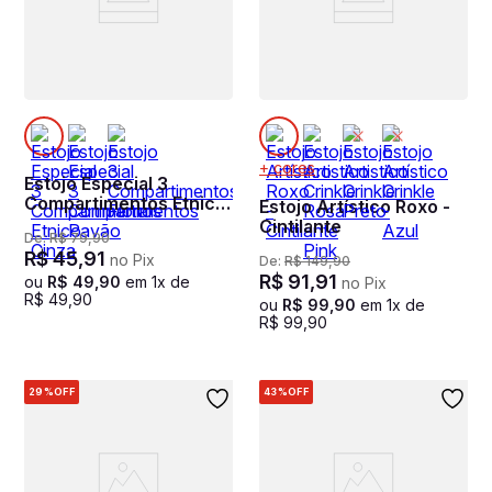
+ cores
Estojo Especial 3
Compartimentos Etnico
Estojo Artístico Roxo -
Cinza
Cintilante
De:
R$
79
,
90
R$
45
,
91
no Pix
De:
R$
149
,
90
R$
91
,
91
ou
R$
49
,
90
em
1
x de
no Pix
R$
49
,
90
ou
R$
99
,
90
em
1
x de
R$
99
,
90
29%
OFF
43%
OFF