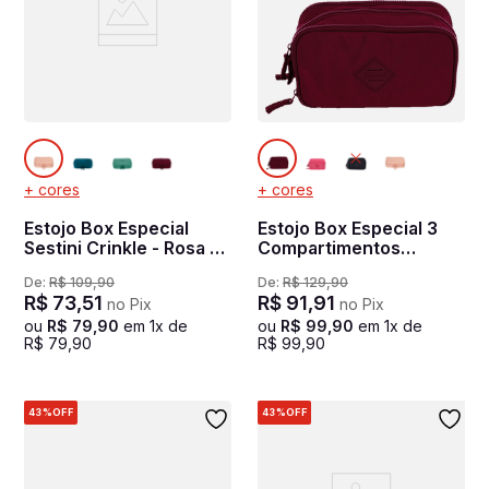
+ cores
+ cores
Estojo Box Especial
Estojo Box Especial 3
Sestini Crinkle - Rosa -
Compartimentos
Nude
Crinkle - Vinho
De:
R$
109
,
90
De:
R$
129
,
90
R$
73
,
51
R$
91
,
91
no Pix
no Pix
ou
R$
79
,
90
em
1
x de
ou
R$
99
,
90
em
1
x de
R$
79
,
90
R$
99
,
90
43%
OFF
43%
OFF