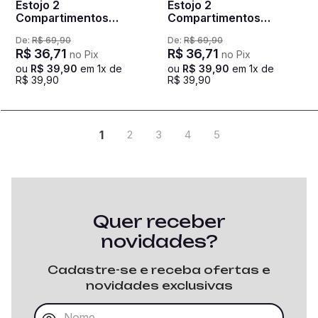
Estojo 2
Estojo 2
Compartimentos
Compartimentos
Bayern X01 - Vermelho
Transformers -
De:
R$
69
,
90
De:
R$
69
,
90
Colorido
R$
36
,
71
R$
36
,
71
no Pix
no Pix
ou
R$
39
,
90
em
1
x de
ou
R$
39
,
90
em
1
x de
R$
39
,
90
R$
39
,
90
1
2
3
4
5
Quer receber
novidades?
Cadastre-se e receba ofertas e
novidades exclusivas