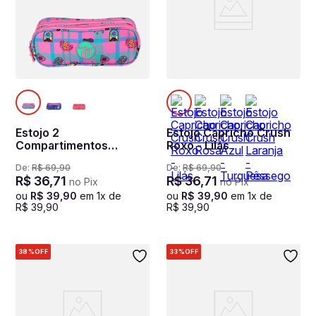
Estojo 2
Estojo Capricho Crush
Compartimentos
Roxo - Lilás
Capricho Student
De:
R$
69
,
90
De:
R$
69
,
90
School - Rosa Claro
R$
36
,
71
R$
36
,
71
no Pix
no Pix
ou
R$
39
,
90
em
1
x de
ou
R$
39
,
90
em
1
x de
R$
39
,
90
R$
39
,
90
38%
OFF
33%
OFF