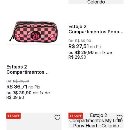
Estojo 2
Compartimentos Peppa
- Colorido
De:
R$
69
,
90
R$
27
,
51
no Pix
ou
R$
29
,
90
em
1
x de
R$
29
,
90
Estojos 2
Compartimentos
Capricho Pop Cosmic
De:
R$
79
,
90
Gang Rosa - Pink
R$
36
,
71
no Pix
ou
R$
39
,
90
em
1
x de
R$
39
,
90
53%
OFF
54%
OFF