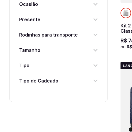
Ocasião
Polipropileno
Rodas Retráteis
Viagem
Presente
4 Rodas Duplas 360°
Kit 
Sim
Class
Rodinhas para transporte
R$
7
Sim
ou
R
Tamanho
Bordo
Tipo
LAN
Médio
Viagem
Tipo de Cadeado
Grande
Único
Fixo com TSA
Kit
Fixo
Fixo Flat com Segredo
Cadeado TSA Flat com Segredo