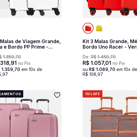
3 Malas de Viagem Grande,
Kit 3 Malas Grande, Mé
a e Bordo PP Prime -
Bordo Uno Racer - Ve
co
$
1
.
859
,
70
De:
R$
1
.
459
,
70
.
318
,
91
R$
1
.
057
,
01
no Pix
no Pix
$
1
.
359
,
70
em
10
x de
ou
R$
1
.
089
,
70
em
10
x d
5
,
97
R$
108
,
97
ÇAMENTOS
15%
OFF