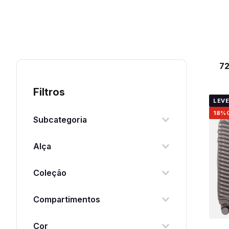
7
Filtros
LEVE
18%
Subcategoria
Média
Alça
Grande
De Mão
Coleção
Bordo
Emborrachada
4 All
Compartimentos
Espumada
Classy
3 Compartimentos
Cor
Essencial 2