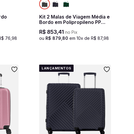
rdo
Kit 2 Malas de Viagem Média e
Bordo em Polipropileno PP
Essencial 2 - Grafite
R$
853
,
41
no Pix
R$
76
,
98
ou
R$
879
,
80
em
10
x de
R$
87
,
98
LANÇAMENTOS