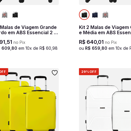
2 Malas de Viagem Grande
Kit 2 Malas de Viagem
rdo em ABS Essencial 2 -
e Média em ABS Essenc
 marinho
Preto
91
,
51
R$
640
,
01
no Pix
no Pix
$
609
,
80
em
10
x de
R$
60
,
98
ou
R$
659
,
80
em
10
x de
OFF
29%
OFF