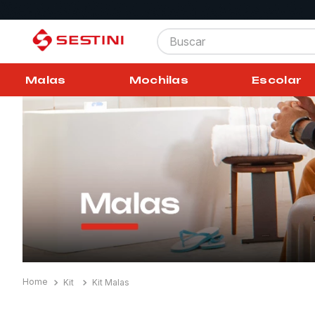
Buscar
Malas
Mochilas
Escolar
Kit
Kit Malas