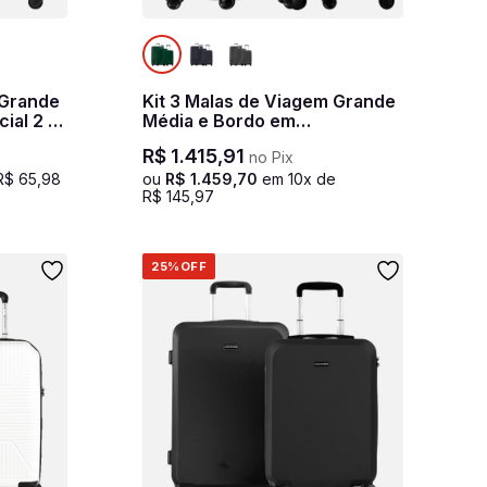
 Grande
Kit 3 Malas de Viagem Grande
ial 2 -
Média e Bordo em
Polipropileno PP Essencial 2 -
R$
1
.
415
,
91
no Pix
Verde
R$
65
,
98
ou
R$
1
.
459
,
70
em
10
x de
R$
145
,
97
25%
OFF