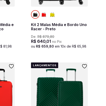
 Média e
Kit 2 Malas Média e Bordo Uno
co
Racer - Preto
De:
R$
879
,
80
R$
640
,
01
no Pix
R$
81
,
98
ou
R$
659
,
80
em
10
x de
R$
65
,
98
LANÇAMENTOS