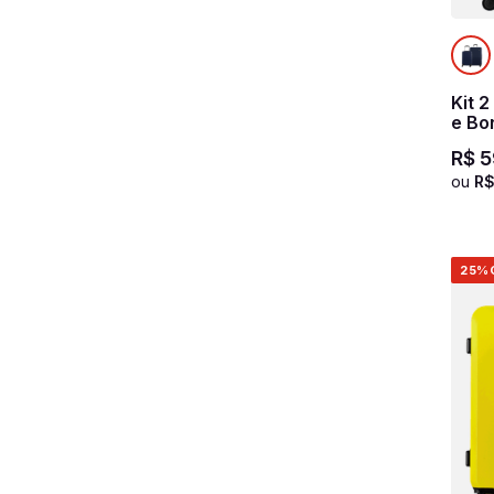
Kit 
e Bo
Azul
R$
5
ou
R
25%