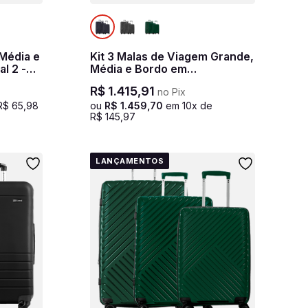
 Média e
Kit 3 Malas de Viagem Grande,
l 2 -
Média e Bordo em
Polipropileno PP Essencial 2 -
R$
1
.
415
,
91
no Pix
Azul marinho
R$
65
,
98
ou
R$
1
.
459
,
70
em
10
x de
R$
145
,
97
LANÇAMENTOS