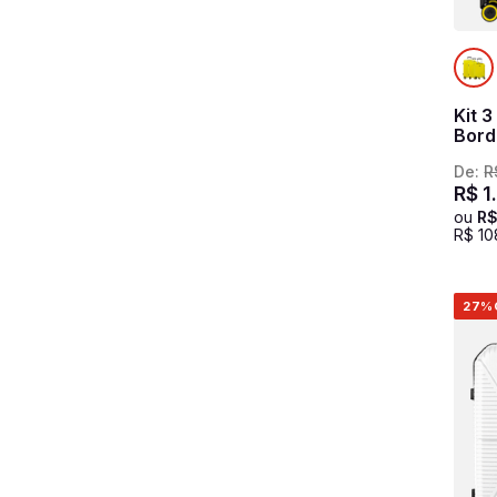
Kit 
Bord
De:
R
R$
1
.
ou
R
R$
10
27%