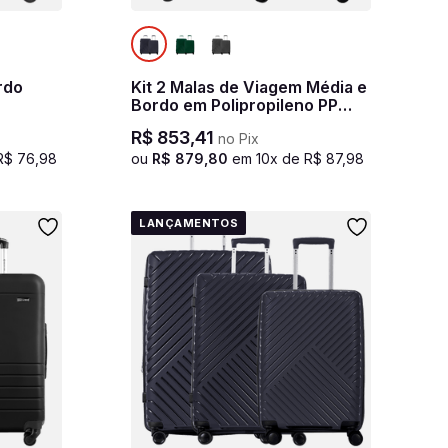
rdo
Kit 2 Malas de Viagem Média e
Bordo em Polipropileno PP
Essencial 2 - Azul marinho
R$
853
,
41
no Pix
R$
76
,
98
ou
R$
879
,
80
em
10
x de
R$
87
,
98
LANÇAMENTOS