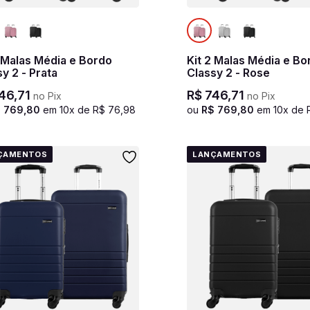
2 Malas Média e Bordo
Kit 2 Malas Média e Bo
y 2 - Prata
Classy 2 - Rose
46
,
71
R$
746
,
71
no Pix
no Pix
$
769
,
80
em
10
x de
R$
76
,
98
ou
R$
769
,
80
em
10
x de
ÇAMENTOS
LANÇAMENTOS