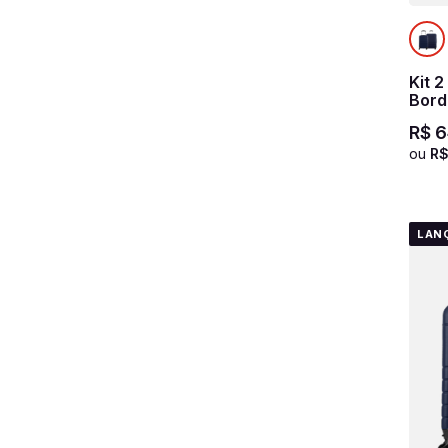
Kit 
Bord
Azul
R$
6
ou
R
LAN