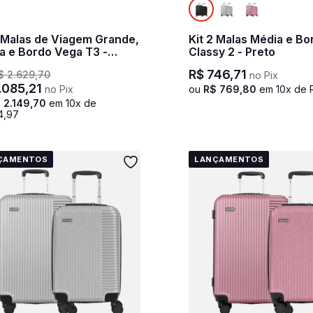
3 Malas de Viagem Grande,
Kit 2 Malas Média e Bo
a e Bordo Vega T3 -
Classy 2 - Preto
ite
R$
746
,
71
$
2
.
629
,
70
no Pix
.
085
,
21
no Pix
ou
R$
769
,
80
em
10
x de
$
2
.
149
,
70
em
10
x de
4
,
97
ÇAMENTOS
LANÇAMENTOS