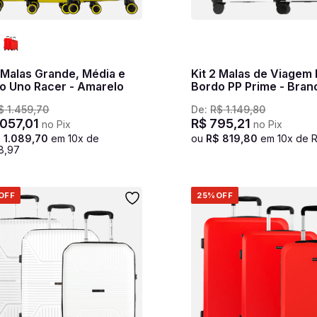
3 Malas Grande, Média e
Kit 2 Malas de Viagem
o Uno Racer - Amarelo
Bordo PP Prime - Bran
$
1
.
459
,
70
De:
R$
1
.
149
,
80
057
,
01
R$
795
,
21
no Pix
no Pix
$
1
.
089
,
70
em
10
x de
ou
R$
819
,
80
em
10
x de
8
,
97
OFF
25%
OFF