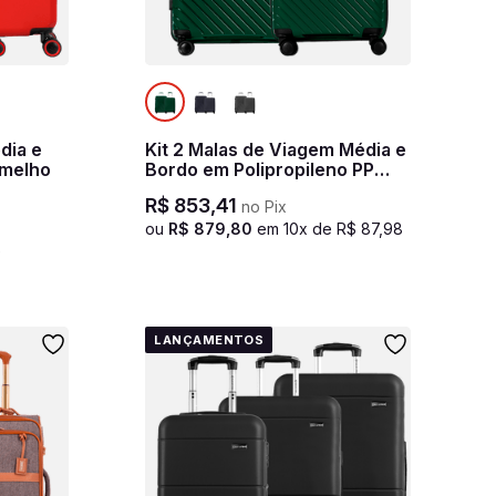
dia e
Kit 2 Malas de Viagem Média e
rmelho
Bordo em Polipropileno PP
Essencial 2 - Verde
R$
853
,
41
no Pix
ou
R$
879
,
80
em
10
x de
R$
87
,
98
e
LANÇAMENTOS