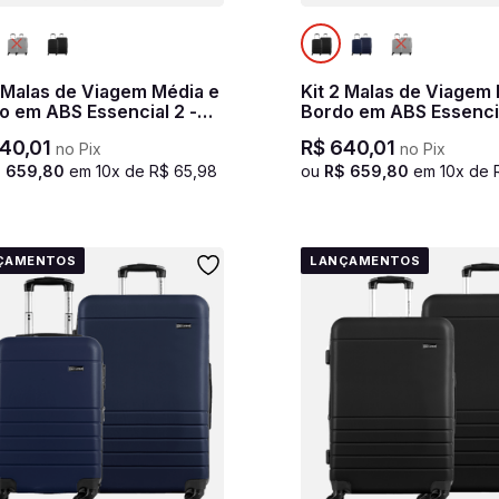
2 Malas de Viagem Média e
Kit 2 Malas de Viagem
o em ABS Essencial 2 -
Bordo em ABS Essencia
 marinho
Preto
40
,
01
R$
640
,
01
no Pix
no Pix
$
659
,
80
em
10
x de
R$
65
,
98
ou
R$
659
,
80
em
10
x de
ÇAMENTOS
LANÇAMENTOS