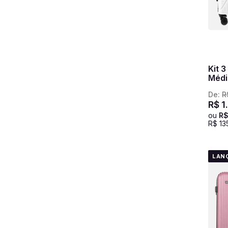
Kit 
Médi
Bran
De:
R
R$
1
ou
R
R$
13
LAN