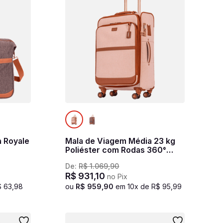
a Royale
Mala de Viagem Média 23 kg
Poliéster com Rodas 360°
Royale - Bege
De:
R$
1
.
069
,
90
R$
931
,
10
no Pix
$
63
,
98
ou
R$
959
,
90
em
10
x de
R$
95
,
99