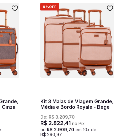
9%
OFF
 Grande,
Kit 3 Malas de Viagem Grande,
- Cinza
Média e Bordo Royale - Bege
De:
R$
3
.
209
,
70
R$
2
.
822
,
41
no Pix
e
ou
R$
2
.
909
,
70
em
10
x de
R$
290
,
97