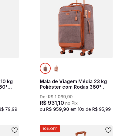
 10 kg
Mala de Viagem Média 23 kg
360°
Poliéster com Rodas 360°
Royale - Cinza
De:
R$
1
.
069
,
90
R$
931
,
10
no Pix
R$
79
,
99
ou
R$
959
,
90
em
10
x de
R$
95
,
99
10%
OFF