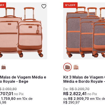
OFF
9%
OFF
2 Malas de Viagem Média e
Kit 3 Malas de Viagem
o Royale - Bege
Média e Bordo Royale 
$
2
.
059
,
80
De:
R$
3
.
209
,
70
.
707
,
01
R$
2
.
822
,
41
no Pix
no Pix
$
1
.
759
,
80
em
10
x de
ou
R$
2
.
909
,
70
em
10
x d
5
,
98
R$
290
,
97