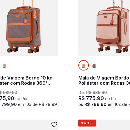
 de Viagem Bordo 10 kg
Mala de Viagem Bordo
éster com Rodas 360°
Poliéster com Rodas 
le - Cinza
Royale - Bege
$
989
,
90
De:
R$
989
,
90
75
,
90
R$
775
,
90
no Pix
no Pix
$
799
,
90
em
10
x de
R$
79
,
99
ou
R$
799
,
90
em
10
x de
9%
OFF