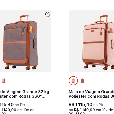
 de Viagem Grande 32 kg
Mala de Viagem Grand
éster com Rodas 360°
Poliéster com Rodas 
le - Cinza
Royale - Bege
115
,
40
R$
1
.
115
,
40
no Pix
no Pix
$
1
.
149
,
90
em
10
x de
ou
R$
1
.
149
,
90
em
10
x de
4
,
99
R$
114
,
99