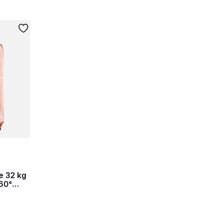
e 32 kg
360°