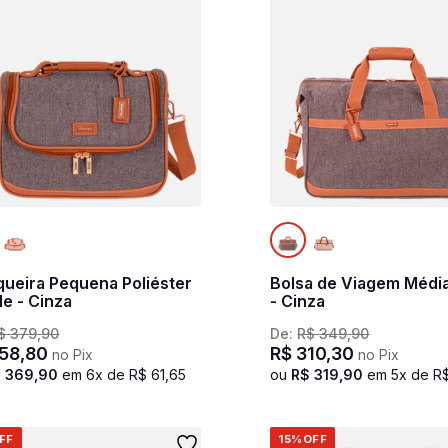
queira Pequena Poliéster
Bolsa de Viagem Médi
le - Cinza
- Cinza
$
379
,
90
De:
R$
349
,
90
58
,
80
R$
310
,
30
no Pix
no Pix
$
369
,
90
em
6
x de
R$
61
,
65
ou
R$
319
,
90
em
5
x de
R
FF
15%
OFF