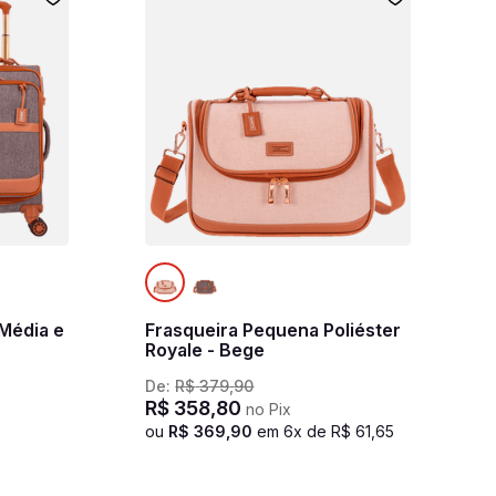
 Média e
Frasqueira Pequena Poliéster
Royale - Bege
De:
R$
379
,
90
R$
358
,
80
no Pix
e
ou
R$
369
,
90
em
6
x de
R$
61
,
65