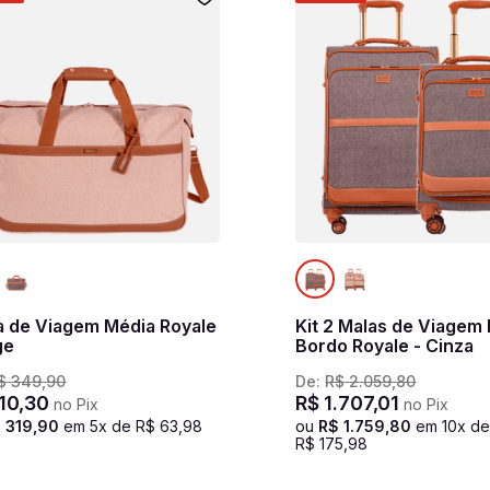
a de Viagem Média Royale
Kit 2 Malas de Viagem
ge
Bordo Royale - Cinza
$
349
,
90
De:
R$
2
.
059
,
80
10
,
30
R$
1
.
707
,
01
no Pix
no Pix
$
319
,
90
em
5
x de
R$
63
,
98
ou
R$
1
.
759
,
80
em
10
x d
R$
175
,
98