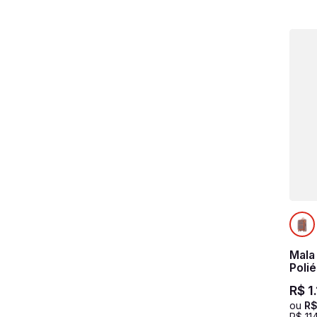
Mala
Poli
Roya
R$
1
.
ou
R
R$
11