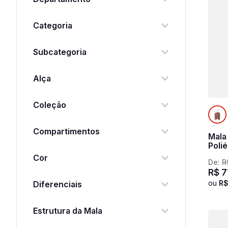
Mala
Categoria
Kit
Viagem
Subcategoria
Bolsa de Viagem
Kit Malas
Bordo
Alça
Frasqueira
Grande
Sem Carrinho
Carona
Coleção
Média
De Mão
Royale
Compartimentos
Espumada
Mala
Poli
Transversal
3 Compartimentos
Roya
Cor
De:
R
Regulável
R$
7
Bege
ou
R
Diferenciais
Cinza
Alça Carona
Estrutura da Mala
Alça de Mão