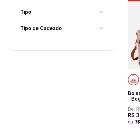
Bordo
Tipo
Médio
Viagem
Tipo de Cadeado
Grande
Kit
Fixo com TSA
Cadeado TSA Flat com Segredo
Bols
- Be
De:
R
R$
3
ou
R