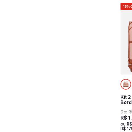
15%
Kit 
Bord
De:
R
R$
1
ou
R
R$
17