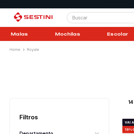
Buscar
Malas
Mochilas
Escolar
Royale
1
Filtros
VAI 
19%
Departamento