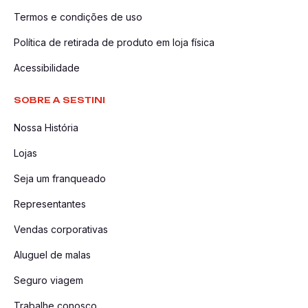
você pode aumentar a segurança de sua bagagem e viajar
Termos e condições de uso
sem preocupações.
Política de retirada de produto em loja física
Confira outras categorias:
Acessórios
|
Cadeado
|
Tag de
Acessibilidade
Mala
|
Mala de Viagem
SOBRE A SESTINI
Nossa História
Lojas
Seja um franqueado
Representantes
Vendas corporativas
Aluguel de malas
Seguro viagem
Trabalhe conosco