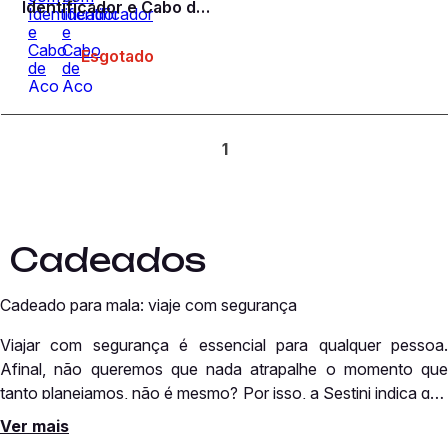
Identificador e Cabo de
Aço Preto
Esgotado
1
Cadeados
Cadeado para mala: viaje com segurança
Viajar com segurança é essencial para qualquer pessoa.
Afinal, não queremos que nada atrapalhe o momento que
tanto planejamos, não é mesmo? Por isso, a Sestini indica que
você providencie o melhor cadeado para colocar na sua
Ver mais
Aqui, você pode encontrar modelos diversos e que atendam
mala.