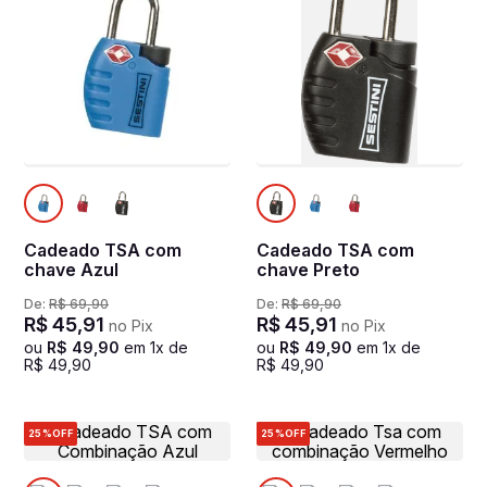
Cadeado TSA com
Cadeado TSA com
chave Azul
chave Preto
De:
R$
69
,
90
De:
R$
69
,
90
R$
45
,
91
R$
45
,
91
no Pix
no Pix
ou
R$
49
,
90
em
1
x de
ou
R$
49
,
90
em
1
x de
R$
49
,
90
R$
49
,
90
25%
OFF
25%
OFF