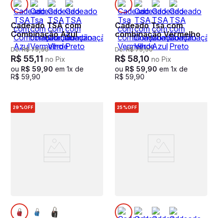
Cadeado TSA com
Cadeado Tsa com
Combinação Azul
combinação Vermelho
De:
R$
79
,
90
De:
R$
79
,
90
R$
55
,
11
R$
58
,
10
no Pix
no Pix
ou
R$
59
,
90
em
1
x de
ou
R$
59
,
90
em
1
x de
R$
59
,
90
R$
59
,
90
29%
OFF
25%
OFF