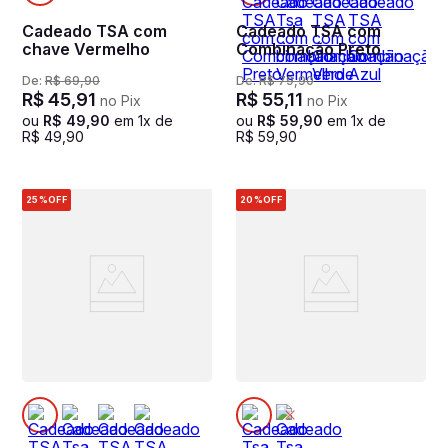
Cadeado TSA com
Cadeado TSA com
chave Vermelho
Combinação Preto
De:
R$
69
,
90
De:
R$
79
,
90
R$
45
,
91
R$
55
,
11
no Pix
no Pix
ou
R$
49
,
90
em
1
x de
ou
R$
59
,
90
em
1
x de
R$
49
,
90
R$
59
,
90
25%
OFF
20%
OFF