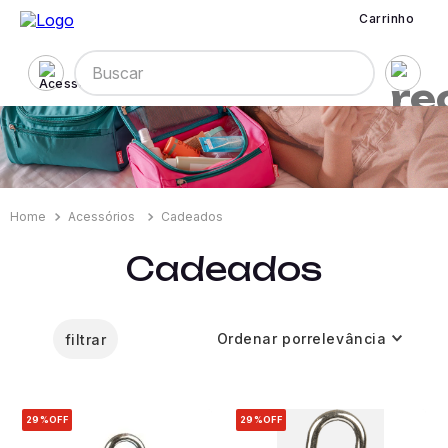
Carrinho
Buscar
Acessórios
Cadeados
Cadeados
Ordenar por
relevância
filtrar
29%
OFF
29%
OFF