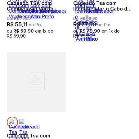
Cadeado TSA com
Cadeado Tsa com
Combinação Verde
Identificador e Cabo de
Aço Vermelho
De:
R$
79
,
90
De:
R$
99
,
90
R$
55
,
11
R$
77
,
50
no Pix
no Pix
ou
R$
59
,
90
em
1
x de
ou
R$
79
,
90
em
1
x de
R$
59
,
90
R$
79
,
90
Cadeado Tsa com