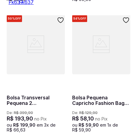
50%
OFF
54%
OFF
Bolsa Transversal
Bolsa Pequena
Pequena 2
Capricho Fashion Bags
Compartimentos Sestini
Roxo - Lilás
De:
R$
399
,
90
De:
R$
129
,
90
Monograma Marrom -
R$
193
,
90
R$
58
,
10
no Pix
no Pix
Caramelo
ou
R$
199
,
90
em
3
x de
ou
R$
59
,
90
em
1
x de
R$
66
,
63
R$
59
,
90