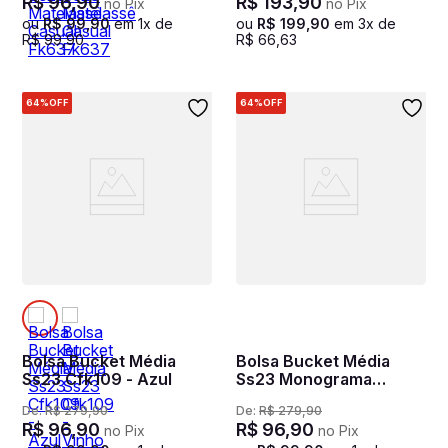
R$
96
,
90
R$
193
,
90
no Pix
no Pix
ou
R$
99
,
90
em
1
x de
ou
R$
199
,
90
em
3
x de
R$
99
,
90
R$
66
,
63
64%
OFF
64%
OFF
Bolsa Bucket Média
Bolsa Bucket Média
Ss23 Cfk109 - Azul
Ss23 Monograma
Tramado Cfk103 - Preto
De:
R$
279
,
90
De:
R$
279
,
90
R$
96
,
90
R$
96
,
90
no Pix
no Pix