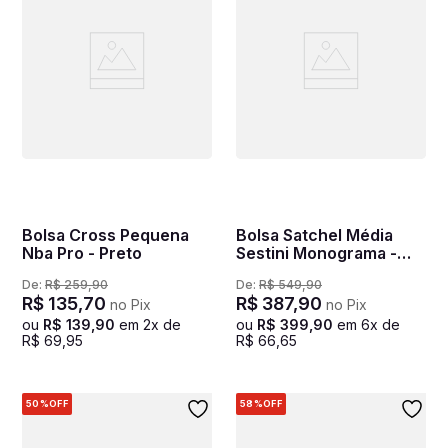
Bolsa Cross Pequena
Bolsa Satchel Média
Nba Pro - Preto
Sestini Monograma -
Marrom
De:
R$
259
,
90
De:
R$
549
,
90
R$
135
,
70
R$
387
,
90
no Pix
no Pix
ou
R$
139
,
90
em
2
x de
ou
R$
399
,
90
em
6
x de
R$
69
,
95
R$
66
,
65
50%
OFF
58%
OFF