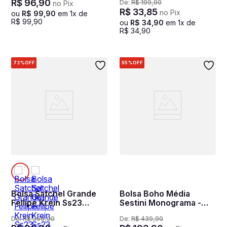
R$
96
,
90
De:
R$
199
,
90
no Pix
R$
33
,
85
no Pix
ou
R$
99
,
90
em
1
x de
R$
99
,
90
ou
R$
34
,
90
em
1
x de
R$
34
,
90
73%
OFF
55%
OFF
Bolsa Satchel Grande
Bolsa Boho Média
Fellipe Krein Ss23
Sestini Monograma -
Matelassê Casual Fk637
Marrom
De:
R$
369
,
90
De:
R$
439
,
90
Bege - Nude