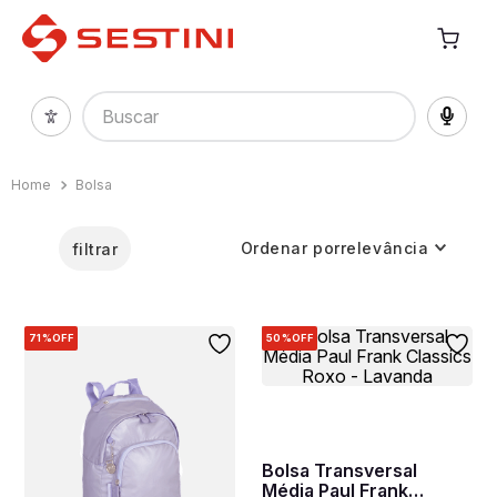
Buscar
Bolsa
Ordenar por
relevância
filtrar
71%
OFF
50%
OFF
Bolsa Transversal
Média Paul Frank