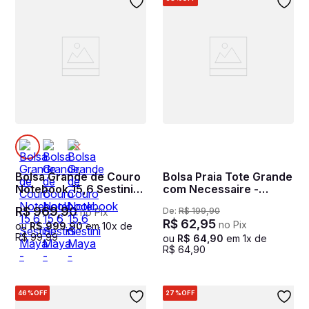
Bolsa Grande de Couro
Bolsa Praia Tote Grande
Notebook 15,6 Sestini
com Necessaire -
Maya - Nude
Animal Print
R$
969
,
90
De:
R$
199
,
90
no Pix
R$
62
,
95
no Pix
ou
R$
999
,
90
em
10
x de
R$
99
,
99
ou
R$
64
,
90
em
1
x de
R$
64
,
90
46%
OFF
27%
OFF