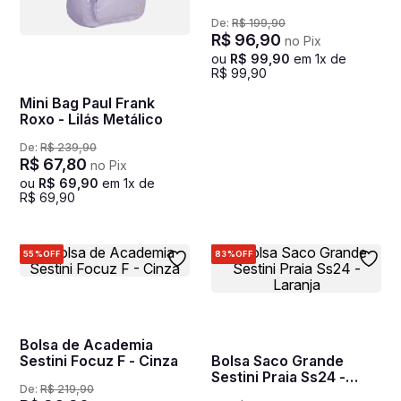
Classics Roxo - Lavanda
De:
R$
199
,
90
R$
96
,
90
no Pix
ou
R$
99
,
90
em
1
x de
R$
99
,
90
Mini Bag Paul Frank
Roxo - Lilás Metálico
De:
R$
239
,
90
R$
67
,
80
no Pix
ou
R$
69
,
90
em
1
x de
R$
69
,
90
55%
OFF
83%
OFF
Bolsa de Academia
Sestini Focuz F - Cinza
Bolsa Saco Grande
Sestini Praia Ss24 -
De:
R$
219
,
90
Laranja