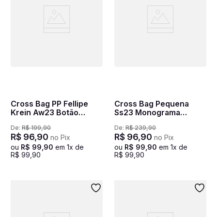
Cross Bag PP Fellipe
Cross Bag Pequena
Krein Aw23 Botão
Ss23 Monograma
FK554 Marrom - Khaki
Tramado Cfk106 - Preto
De:
R$
199
,
90
De:
R$
239
,
90
R$
96
,
90
R$
96
,
90
no Pix
no Pix
ou
R$
99
,
90
em
1
x de
ou
R$
99
,
90
em
1
x de
R$
99
,
90
R$
99
,
90