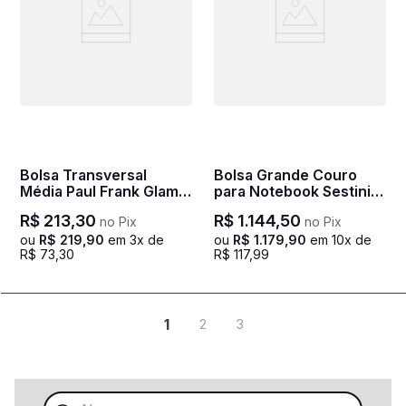
Bolsa Transversal
Bolsa Grande Couro
Média Paul Frank Glam -
para Notebook Sestini
Nude
Bulls Marrom - Café
R$
213
,
30
R$
1
.
144
,
50
no Pix
no Pix
ou
R$
219
,
90
em
3
x de
ou
R$
1
.
179
,
90
em
10
x de
R$
73
,
30
R$
117
,
99
1
2
3