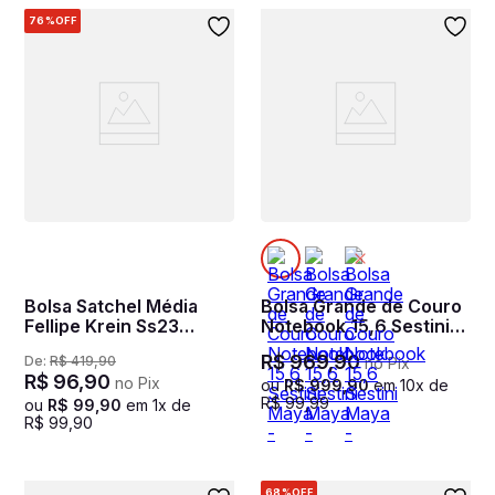
76%
OFF
Bolsa Satchel Média
Bolsa Grande de Couro
Fellipe Krein Ss23
Notebook 15,6 Sestini
Locker Fk615 - Azul
Maya - Marrom
R$
969
,
90
De:
R$
419
,
90
no Pix
R$
96
,
90
no Pix
ou
R$
999
,
90
em
10
x de
R$
99
,
99
ou
R$
99
,
90
em
1
x de
R$
99
,
90
68%
OFF