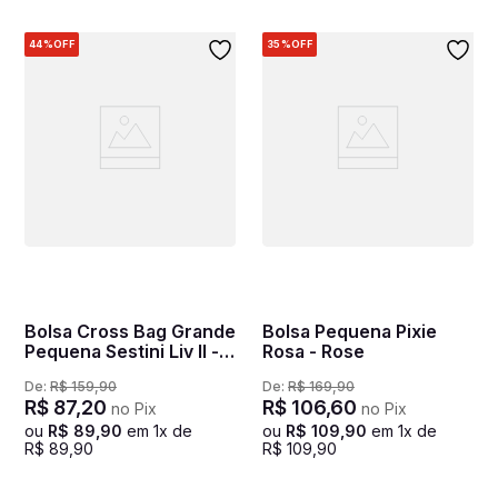
44%
OFF
35%
OFF
Bolsa Cross Bag Grande
Bolsa Pequena Pixie
Pequena Sestini Liv II -
Rosa - Rose
Nude
De:
R$
159
,
90
De:
R$
169
,
90
R$
87
,
20
R$
106
,
60
no Pix
no Pix
ou
R$
89
,
90
em
1
x de
ou
R$
109
,
90
em
1
x de
R$
89
,
90
R$
109
,
90