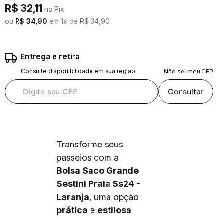
R$
32
,
11
no Pix
ou
R$
34
,
90
em
1
x de
R$
34
,
90
Entrega e retira
Consulte disponibilidade em sua região
Não sei meu CEP
Consultar
Transforme seus
passeios com a
Bolsa Saco Grande
Sestini Praia Ss24 -
Laranja
, uma opção
prática
e
estilosa