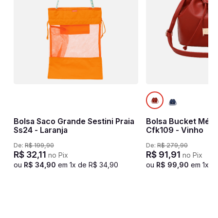
Bolsa Saco Grande Sestini Praia
Bolsa Bucket Médi
Ss24 - Laranja
Cfk109 - Vinho
De:
R$
199
,
90
De:
R$
279
,
90
R$
32
,
11
R$
91
,
91
no Pix
no Pix
ou
R$
34
,
90
em
1
x de
R$
34
,
90
ou
R$
99
,
90
em
1
x d