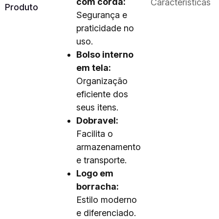
com corda:
Características
Produto
Segurança e
praticidade no
uso.
Bolso interno
em tela:
Organização
eficiente dos
seus itens.
Dobravel:
Facilita o
armazenamento
e transporte.
Logo em
borracha:
Estilo moderno
e diferenciado.