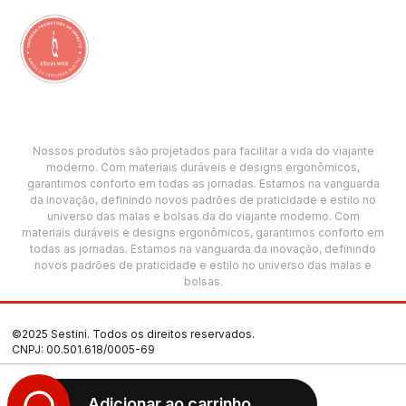
Nossos produtos são projetados para facilitar a vida do viajante
moderno. Com materiais duráveis e designs ergonômicos,
garantimos conforto em todas as jornadas. Estamos na vanguarda
da inovação, definindo novos padrões de praticidade e estilo no
universo das malas e bolsas.da do viajante moderno. Com
materiais duráveis e designs ergonômicos, garantimos conforto em
todas as jornadas. Estamos na vanguarda da inovação, definindo
novos padrões de praticidade e estilo no universo das malas e
bolsas.
©2025 Sestini. Todos os direitos reservados.
CNPJ: 00.501.618/0005-69
Termos de Uso
Adicionar ao carrinho