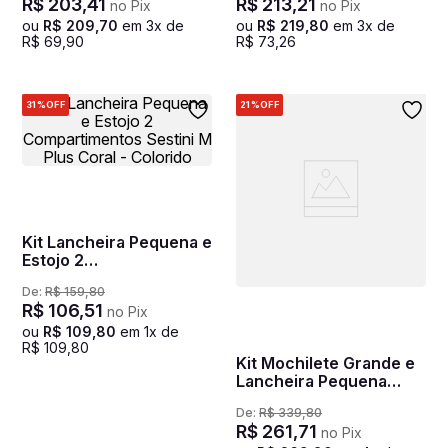
R$
203
,
41
R$
213
,
21
no Pix
no Pix
M Plus Coral - Colorido
ou
R$
209
,
70
em
3
x de
ou
R$
219
,
80
em
3
x de
R$
69
,
90
R$
73
,
26
31%
OFF
21%
OFF
Kit Lancheira Pequena e
Estojo 2
Compartimentos Sestini
De:
R$
159
,
80
M Plus Coral - Colorido
R$
106
,
51
no Pix
ou
R$
109
,
80
em
1
x de
R$
109
,
80
Kit Mochilete Grande e
Lancheira Pequena
Peppa M Fruits -
De:
R$
339
,
80
Colorido
R$
261
,
71
no Pix