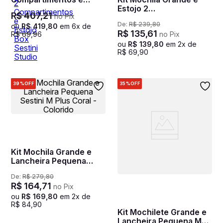
Estojo Box Sestini
Estojo 2
R$
407
,
21
no Pix
Studio - Lilás
Compartimentos Sestini
De:
R$
239
,
80
M Plus Coral - Colorido
ou
R$
419
,
80
em
6
x de
R$
135
,
61
R$
69
,
96
no Pix
ou
R$
139
,
80
em
2
x de
R$
69
,
90
39%
OFF
35%
OFF
Kit Mochila Grande e
Lancheira Pequena
Sestini M Plus Coral -
De:
R$
279
,
80
Colorido
R$
164
,
71
no Pix
ou
R$
169
,
80
em
2
x de
R$
84
,
90
Kit Mochilete Grande e
Lancheira Pequena Meu