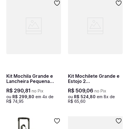
Kit Mochila Grande e
Kit Mochilete Grande e
Lancheira Pequena
Estojo 2
Sestini M Plus Game 2 -
Compartimentos Gabby
R$
290
,
81
R$
509
,
06
no Pix
no Pix
Colorido
Y - Colorido
ou
R$
299
,
80
em
4
x de
ou
R$
524
,
80
em
8
x de
R$
74
,
95
R$
65
,
60