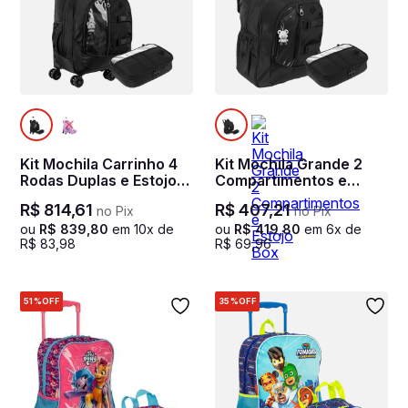
Kit Mochila Carrinho 4
Kit Mochila Grande 2
Rodas Duplas e Estojo
Compartimentos e
Box Sestini Studio-
Estojo Box Sestini
R$
814
,
61
R$
407
,
21
no Pix
no Pix
Preto
Studio - Preto
ou
R$
839
,
80
em
10
x de
ou
R$
419
,
80
em
6
x de
R$
83
,
98
R$
69
,
96
51%
OFF
35%
OFF