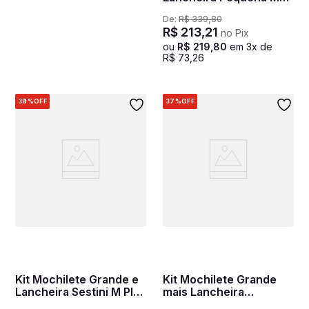
Malvado Favorito 4 M -
De:
R$
339
,
80
Colorido
R$
213
,
21
no Pix
ou
R$
219
,
80
em
3
x de
R$
73
,
26
38%
OFF
37%
OFF
Kit Mochilete Grande e
Kit Mochilete Grande
Lancheira Sestini M Plus
mais Lancheira
Coral - Colorido
Pequena e Estojo 2