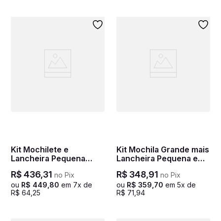
Kit Mochilete e
Kit Mochila Grande mais
Lancheira Pequena
Lancheira Pequena e
Sestini Plus - Arco Íris 2
Estojo 2
R$
436
,
31
R$
348
,
91
no Pix
no Pix
Compartimentos
Minions M Gamer -
ou
R$
449
,
80
em
7
x de
ou
R$
359
,
70
em
5
x de
R$
64
,
25
R$
71
,
94
Colorido