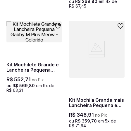
ou
R$
269
,
80
em
4
x de
R$
67
,
45
Kit Mochilete Grande e
Lancheira Pequena
Gabby M Plus Meow -
R$
552
,
71
no Pix
Colorido
ou
R$
569
,
80
em
9
x de
R$
63
,
31
Kit Mochila Grande mais
Lancheira Pequena e
Estojo 2
R$
348
,
91
no Pix
Compartimentos Sestini
Plus Colorido - Game 2
ou
R$
359
,
70
em
5
x de
R$
71
,
94