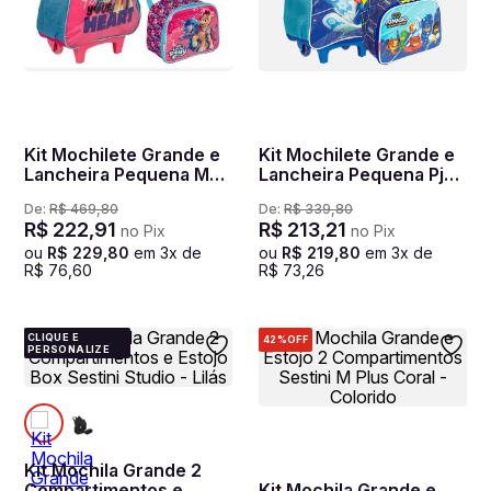
Kit Mochilete Grande e
Kit Mochilete Grande e
Lancheira Pequena My
Lancheira Pequena Pj
Little Pony Heart -
Masks M Power Heroes
De:
R$
469
,
80
De:
R$
339
,
80
Colorido
- Colorido
R$
222
,
91
R$
213
,
21
no Pix
no Pix
ou
R$
229
,
80
em
3
x de
ou
R$
219
,
80
em
3
x de
R$
76
,
60
R$
73
,
26
CLIQUE E
42%
OFF
PERSONALIZE
Kit Mochila Grande 2
Compartimentos e
Kit Mochila Grande e