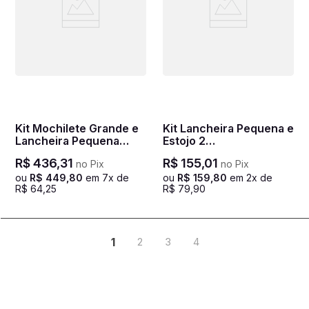
Kit Mochilete Grande e
Kit Lancheira Pequena e
Lancheira Pequena
Estojo 2
Sestini Plus Colorido -
Compartimentos Sestini
R$
436
,
31
R$
155
,
01
no Pix
no Pix
Game 2
Plus - Arco Íris 2
ou
R$
449
,
80
em
7
x de
ou
R$
159
,
80
em
2
x de
R$
64
,
25
R$
79
,
90
1
2
3
4