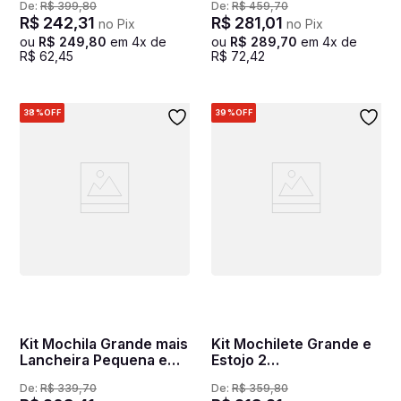
De:
R$
399
,
80
De:
R$
459
,
70
Compartimentos Sestini
R$
242
,
31
R$
281
,
01
no Pix
no Pix
M Plus Coral - Colorido
ou
R$
249
,
80
em
4
x de
ou
R$
289
,
70
em
4
x de
R$
62
,
45
R$
72
,
42
38%
OFF
39%
OFF
Kit Mochila Grande mais
Kit Mochilete Grande e
Lancheira Pequena e
Estojo 2
Estojo 2
Compartimentos Sestini
De:
R$
339
,
70
De:
R$
359
,
80
Compartimentos Sestini
M Plus Coral - Colorido