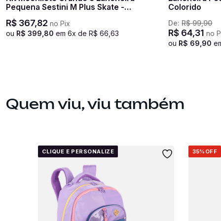
Pequena Sestini M Plus Skate -
Colorido
Colorido
R$
367
,
82
De:
R$
99
,
90
no Pix
R$
64
,
31
ou
R$
399
,
80
em
6
x de
R$
66
,
63
no P
ou
R$
69
,
90
e
Quem viu, viu também
CLIQUE E PERSONALIZE
35%
OFF