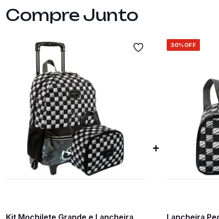
30%
OFF
Kit Mochilete Grande e Lancheira
Lancheira Peq