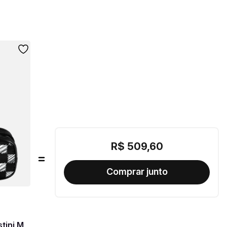
R$
509
,
60
tini M