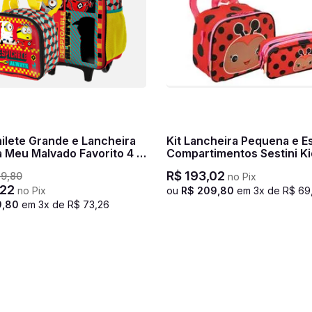
ilete Grande e Lancheira
Kit Lancheira Pequena e Es
 Meu Malvado Favorito 4 M
Compartimentos Sestini Ki
do
Joaninha - Colorido
R$
193
,
02
39
,
80
no Pix
22
no Pix
ou
R$
209
,
80
em
3
x de
R$
69
9
,
80
em
3
x de
R$
73
,
26