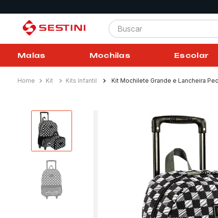
Buscar
Malas
Mochilas
Escolar
Kit
Kits Infantil
Kit Mochilete Grande e Lancheira Peq