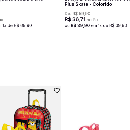
Plus Skate - Colorido
De:
R$
59
,
90
R$
36
,
71
ix
no Pix
m
1
x de
R$
69
,
90
ou
R$
39
,
90
em
1
x de
R$
39
,
90