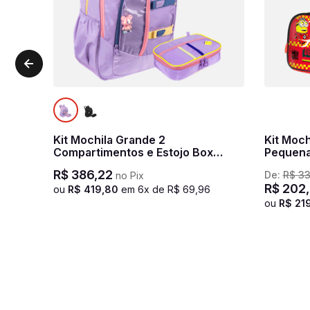
Kit Mochila Grande 2
Kit Moch
Compartimentos e Estojo Box
Pequena
Sestini Studio - Lilás
- Colori
R$
386
,
22
De:
R$
3
no Pix
R$
202
,
ou
R$
419
,
80
em
6
x de
R$
69
,
96
ou
R$
21