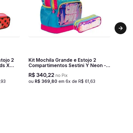
tojo 2
Kit Mochila Grande e Estojo 2
ds X
Compartimentos Sestini Y Neon -
Colorido
R$
340
,
22
no Pix
,
93
ou
R$
369
,
80
em
6
x de
R$
61
,
63