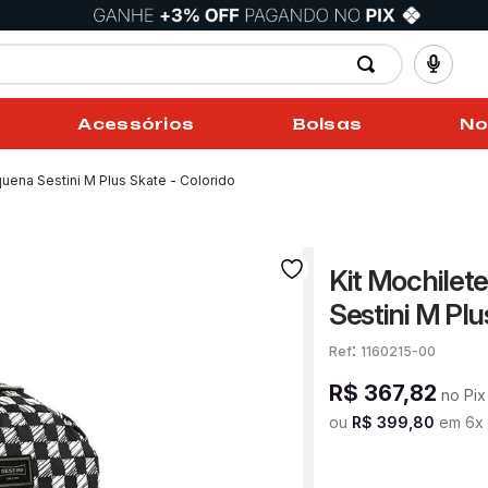
Acessórios
Bolsas
No
uena Sestini M Plus Skate - Colorido
Kit Mochilet
Sestini M Plu
:
1160215-00
R$
367
,
82
no Pix
ou
R$
399
,
80
em
6
x