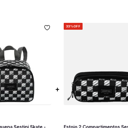
33%
OFF
uena Sestini Skate -
Estojo 2 Compartimentos Ses