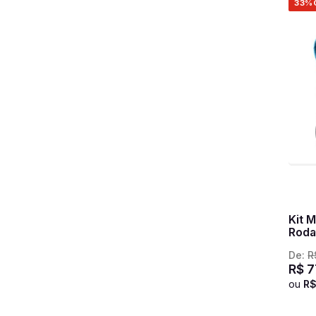
33%
Kit 
Roda
Comp
De:
R
Clas
R$
7
ou
R