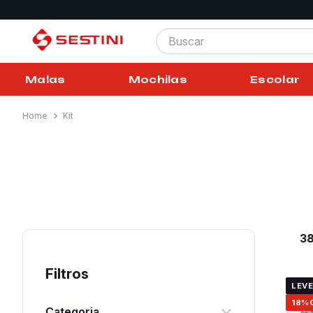
Buscar
Malas
Mochilas
Escolar
Kit
3
Filtros
LEVE
18%
Categoria