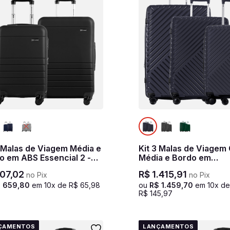
2 Malas de Viagem Média e
Kit 3 Malas de Viagem
o em ABS Essencial 2 -
Média e Bordo em
o
Polipropileno PP Essenc
07
,
02
R$
1
.
415
,
91
no Pix
no Pix
Azul marinho
$
659
,
80
em
10
x de
R$
65
,
98
ou
R$
1
.
459
,
70
em
10
x d
R$
145
,
97
ÇAMENTOS
LANÇAMENTOS