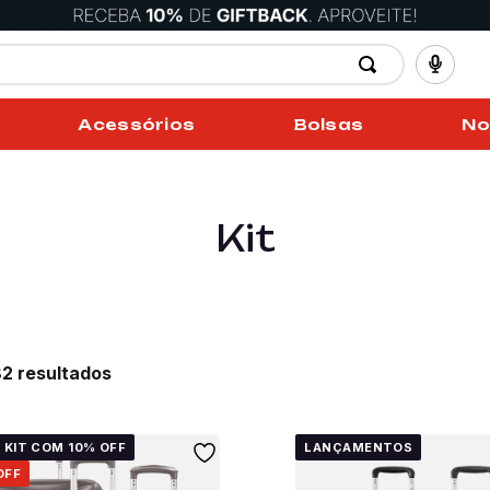
Acessórios
Bolsas
No
Kit
82
 KIT COM 10% OFF
LANÇAMENTOS
OFF