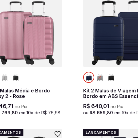
2 Malas Média e Bordo
Kit 2 Malas de Viagem
sy 2 - Rose
Bordo em ABS Essencia
Azul marinho
46
,
71
R$
640
,
01
no Pix
no Pix
$
769
,
80
em
10
x de
R$
76
,
98
ou
R$
659
,
80
em
10
x de
ÇAMENTOS
LANÇAMENTOS