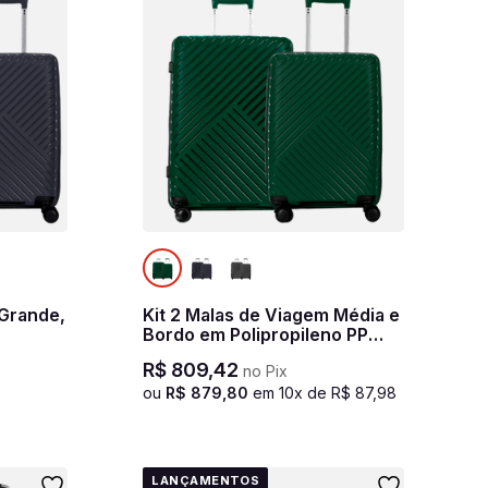
 Grande,
Kit 2 Malas de Viagem Média e
Bordo em Polipropileno PP
ial 2 -
Essencial 2 - Verde
R$
809
,
42
no Pix
e
ou
R$
879
,
80
em
10
x de
R$
87
,
98
LANÇAMENTOS