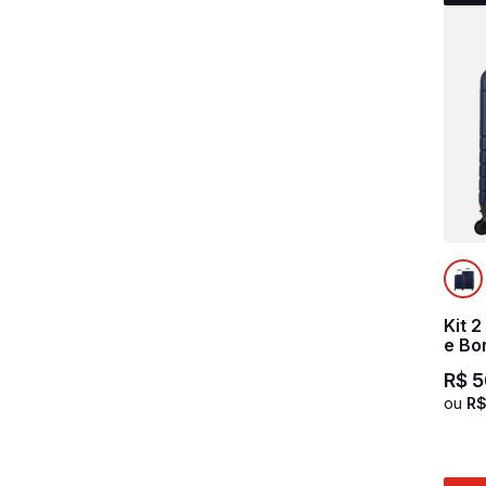
Kit 
e Bo
Azul
R$
5
ou
R