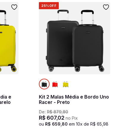
25%
OFF
dia e
Kit 2 Malas Média e Bordo Uno
arelo
Racer - Preto
De:
R$
879
,
80
R$
607
,
02
no Pix
e
ou
R$
659
,
80
em
10
x de
R$
65
,
98