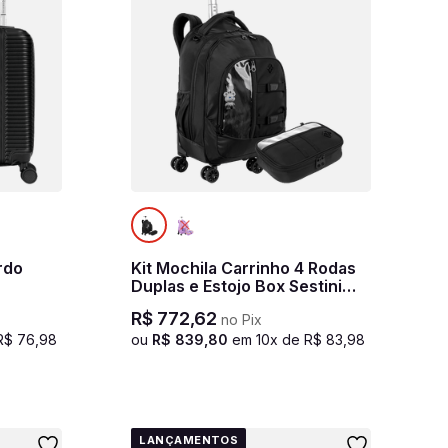
rdo
Kit Mochila Carrinho 4 Rodas
Duplas e Estojo Box Sestini
Studio- Preto
R$
772
,
62
no Pix
R$
76
,
98
ou
R$
839
,
80
em
10
x de
R$
83
,
98
LANÇAMENTOS