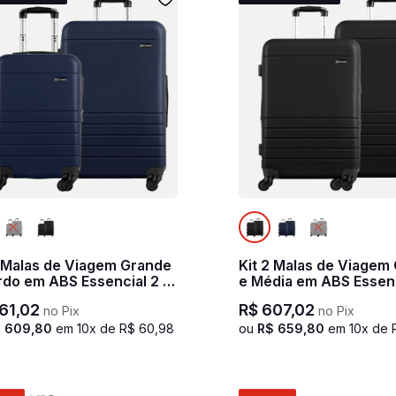
2 Malas de Viagem Grande
Kit 2 Malas de Viagem
rdo em ABS Essencial 2 -
e Média em ABS Essenc
 marinho
Preto
61
,
02
R$
607
,
02
no Pix
no Pix
$
609
,
80
em
10
x de
R$
60
,
98
ou
R$
659
,
80
em
10
x de