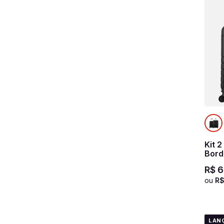
Kit 
Bord
Pret
R$
6
ou
R
LAN