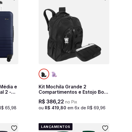
 Média e
Kit Mochila Grande 2
l 2 -
Compartimentos e Estojo Box
Sestini Studio - Preto
R$
386
,
22
no Pix
R$
65
,
98
ou
R$
419
,
80
em
6
x de
R$
69
,
96
LANÇAMENTOS