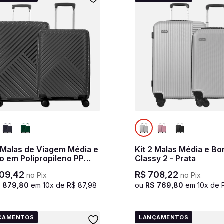
2 Malas de Viagem Média e
Kit 2 Malas Média e Bo
o em Polipropileno PP
Classy 2 - Prata
cial 2 - Grafite
09
,
42
R$
708
,
22
no Pix
no Pix
$
879
,
80
em
10
x de
R$
87
,
98
ou
R$
769
,
80
em
10
x de
ÇAMENTOS
LANÇAMENTOS