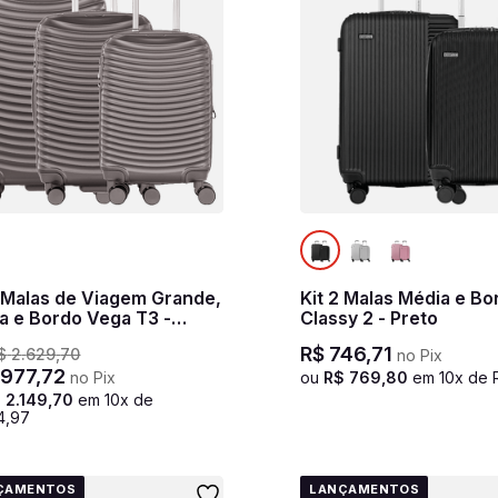
3 Malas de Viagem Grande,
Kit 2 Malas Média e Bo
a e Bordo Vega T3 -
Classy 2 - Preto
ite
R$
746
,
71
$
2
.
629
,
70
no Pix
.
977
,
72
no Pix
ou
R$
769
,
80
em
10
x de
$
2
.
149
,
70
em
10
x de
4
,
97
ÇAMENTOS
LANÇAMENTOS