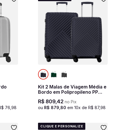
rdo
Kit 2 Malas de Viagem Média e
Bordo em Polipropileno PP
Essencial 2 - Azul marinho
R$
809
,
42
no Pix
R$
76
,
98
ou
R$
879
,
80
em
10
x de
R$
87
,
98
CLIQUE E PERSONALIZE