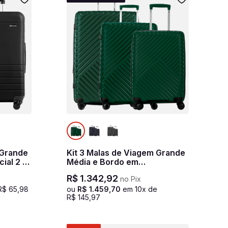
 Grande
Kit 3 Malas de Viagem Grande
ial 2 -
Média e Bordo em
Polipropileno PP Essencial 2 -
R$
1
.
342
,
92
no Pix
Verde
R$
65
,
98
ou
R$
1
.
459
,
70
em
10
x de
R$
145
,
97