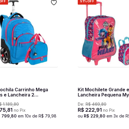
OFF
51%
OFF
Mochila Carrinho Mega
Kit Mochilete Grande 
s e Lancheira 2
Lancheira Pequena My 
artimentos Paul Frank
Pony Heart - Colorido
$
1
.
189
,
80
De:
R$
469
,
80
sics Azul - Aquamarine
75
,
81
R$
222
,
91
no Pix
no Pix
$
799
,
80
em
10
x de
R$
79
,
98
ou
R$
229
,
80
em
3
x de
R