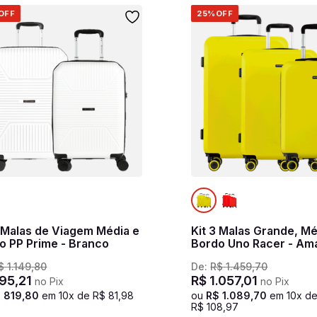
OFF
25%
OFF
2 Malas de Viagem Média e
Kit 3 Malas Grande, Mé
o PP Prime - Branco
Bordo Uno Racer - Am
$
1
.
149
,
80
De:
R$
1
.
459
,
70
95
,
21
R$
1
.
057
,
01
no Pix
no Pix
$
819
,
80
em
10
x de
R$
81
,
98
ou
R$
1
.
089
,
70
em
10
x d
R$
108
,
97