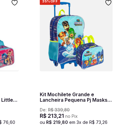
35%
OFF
e
Kit Mochilete Grande e
Little
Lancheira Pequena Pj Masks
M Power Heroes - Colorido
De:
R$
339
,
80
R$
213
,
21
no Pix
$
76
,
60
ou
R$
219
,
80
em
3
x de
R$
73
,
26