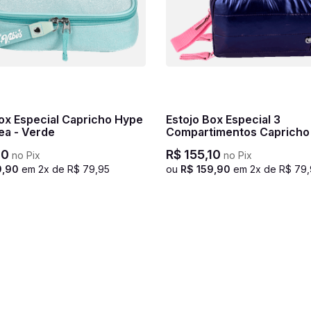
ox Especial Capricho Hype
Estojo Box Especial 3
ea - Verde
Compartimentos Capricho 
Azul - Metálico
10
R$
155
,
10
no Pix
no Pix
9
,
90
em
2
x de
R$
79
,
95
ou
R$
159
,
90
em
2
x de
R$
79
,