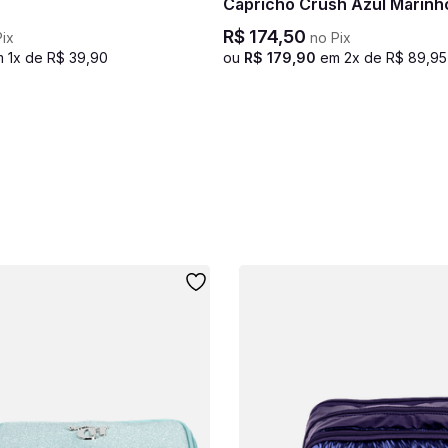
Capricho Crush Azul Marinh
R$
174
,
50
ix
no Pix
m
1
x de
R$
39
,
90
ou
R$
179
,
90
em
2
x de
R$
89
,
95