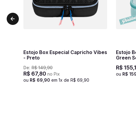
Estojo Box Especial Capricho Vibes
Estojo B
- Preto
Green S
R$
155
,
De:
R$
149
,
90
R$
67
,
80
no Pix
ou
R$
15
ou
R$
69
,
90
em
1
x de
R$
69
,
90