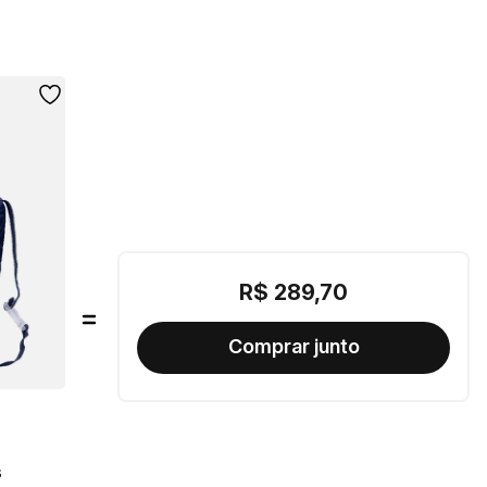
R$
289
,
70
s