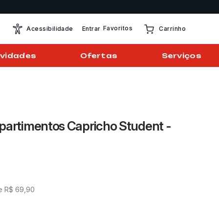
Favoritos
Entrar
Acessibilidade
Carrinho
vidades
Ofertas
Serviços
partimentos Capricho Student -
de
R$
69
,
90