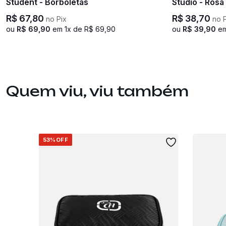
Student - Borboletas
Studio - Rosa
R$
67
,
80
R$
38
,
70
no Pix
no P
ou
R$
69
,
90
em
1
x de
R$
69
,
90
ou
R$
39
,
90
e
Quem viu, viu também
53%
OFF