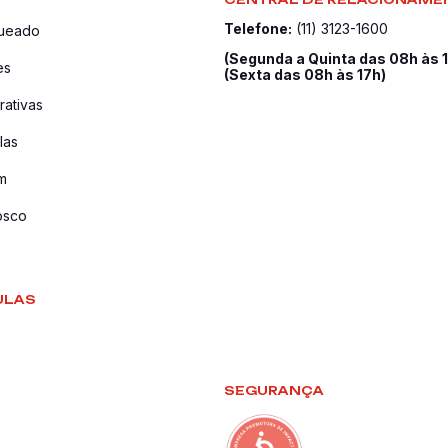
Telefone:
(11) 3123-1600
queado
(Segunda a Quinta das 08h às 
es
(Sexta das 08h às 17h)
ativas
las
m
osco
ULAS
SEGURANÇA