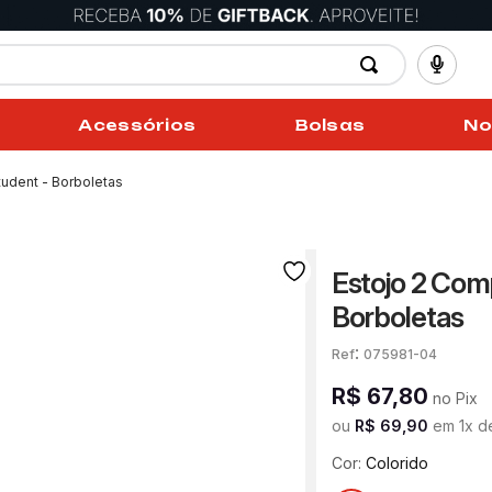
Acessórios
Bolsas
No
udent - Borboletas
Estojo 2 Com
Borboletas
:
075981-04
R$
67
,
80
no Pix
ou
R$
69
,
90
em
1
x 
Cor:
Colorido