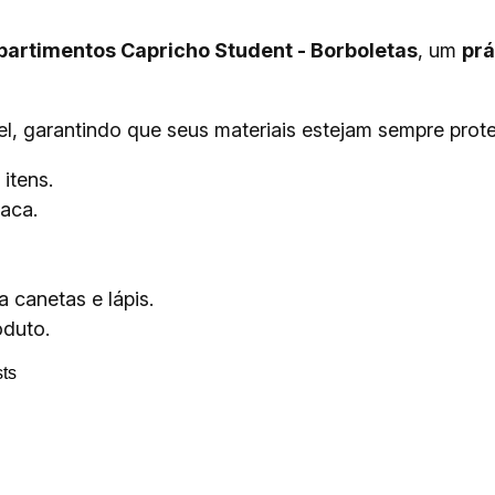
partimentos Capricho Student - Borboletas
, um
prá
vel, garantindo que seus materiais estejam sempre prot
itens.
aca.
 canetas e lápis.
oduto.
ts