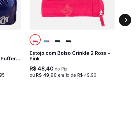
Estojo com Bolso Crinkle 2 Rosa -
Puffer
Pink
R$
48
,
40
no Pix
95
ou
R$
49
,
90
em
1
x de
R$
49
,
90