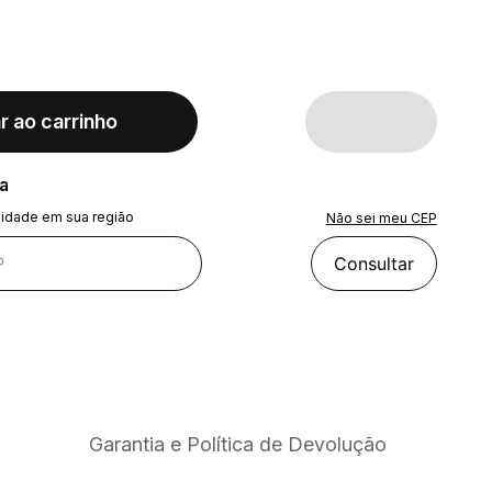
r ao carrinho
ra
lidade em sua região
Não sei meu CEP
Consultar
Garantia e Política de Devolução