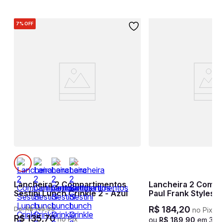
7%
OFF
h
Lancheira 2 Compartimentos
Lancheira 2 Comp
Sestini Lunch Crinkle 2 - Azul
Paul Frank Styles -
R$
184
,
20
De:
R$
149
,
90
no Pix
R$
135
,
70
no Pix
ou
R$
189
,
90
em
3
x 