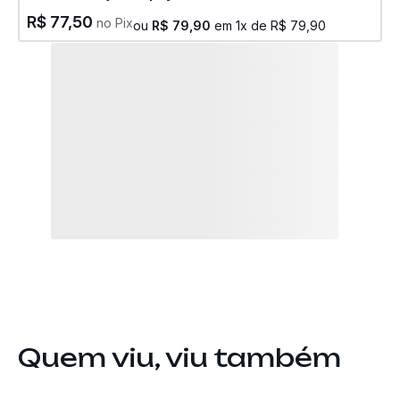
R$
77
,
50
no Pix
ou
R$
79
,
90
em
1
x de
R$
79
,
90
Quem viu, viu também