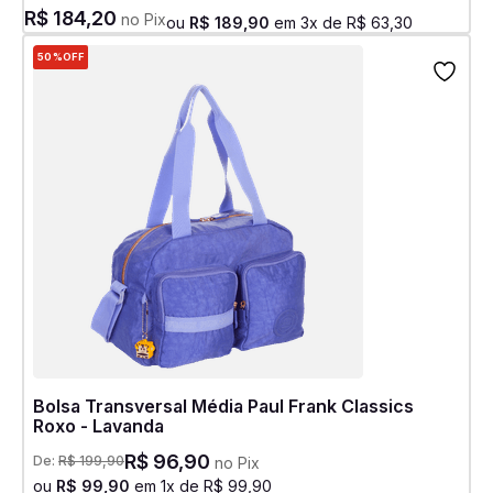
R$
184
,
20
no Pix
ou
R$
189
,
90
em
3
x de
R$
63
,
30
50%
OFF
Bolsa Transversal Média Paul Frank Classics
Roxo - Lavanda
R$
96
,
90
De:
R$
199
,
90
no Pix
ou
R$
99
,
90
em
1
x de
R$
99
,
90