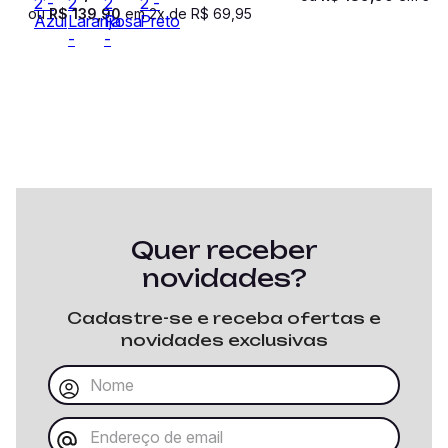
ou
R$
139
,
90
em
2
x de
R$
69
,
95
Quer receber
novidades?
Cadastre-se e receba ofertas e
novidades exclusivas