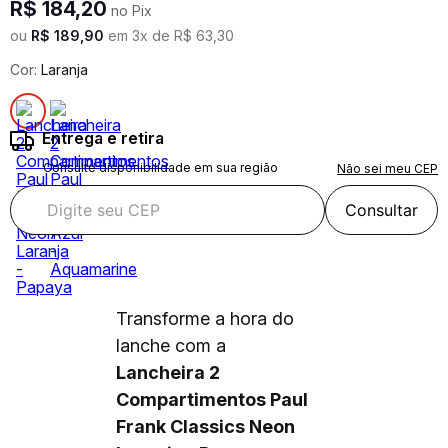
R$
184
,
20
no Pix
ou
R$
189
,
90
em
3
x de
R$
63
,
30
Cor:
Laranja
Entrega e retira
Consulte disponibilidade em sua região
Não sei meu CEP
Consultar
Transforme a hora do
lanche com a
Lancheira 2
Compartimentos Paul
Frank Classics Neon