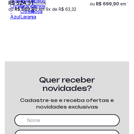
R$
524
,
31
no Pix
ou
R$
699
,
90
em
10
ou
R$
569
,
90
em
9
x de
R$
63
,
32
Quer receber
novidades?
Cadastre-se e receba ofertas e
novidades exclusivas