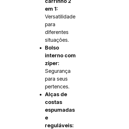
carrinho 2
em 1:
Versatilidade
para
diferentes
situações.
Bolso
interno com
zíper:
Segurança
para seus
pertences.
Alças de
costas
espumadas
e
reguláveis: