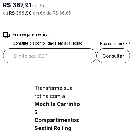
R$
367
,
91
no Pix
ou
R$
399
,
90
em
6
x de
R$
66
,
65
Entrega e retira
Consulte disponibilidade em sua região
Não sei meu CEP
Consultar
Transforme sua
rotina com a
Mochila Carrinho
2
Compartimentos
Sestini Rolling