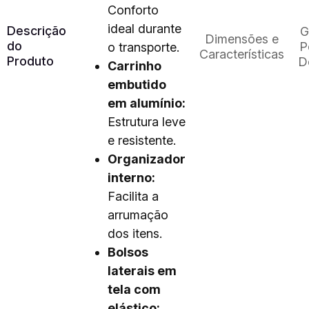
Conforto
ideal durante
Descrição
G
Dimensões e
do
P
o transporte.
Características
Produto
D
Carrinho
embutido
em alumínio:
Estrutura leve
e resistente.
Organizador
interno:
Facilita a
arrumação
dos itens.
Bolsos
laterais em
tela com
elástico: