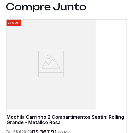
37%
OFF
Mochila Carrinho 2 Compartimentos Sestini Rolling
Grande - Metálico Rosa
R$
367
,
91
De:
R$
629
,
90
no Pix