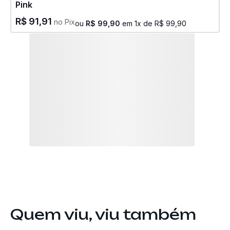
Pink
R$
91
,
91
no Pix
ou
R$
99
,
90
em
1
x de
R$
99
,
90
Quem viu, viu também