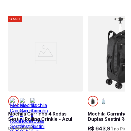
14%
OFF
Mochila Carrinho 4 Rodas
Mochila Carrinho 
Sestini Rolling Crinkle - Azul
Duplas Sestini Roll
Hydroblock - Pret
R$
643
,
91
De:
R$
659
,
90
no Pix