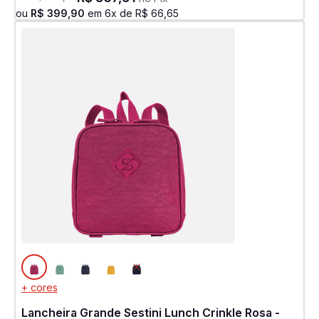
ou
R$
399
,
90
em
6
x de
R$
66
,
65
+ cores
Lancheira Grande Sestini Lunch Crinkle Rosa -