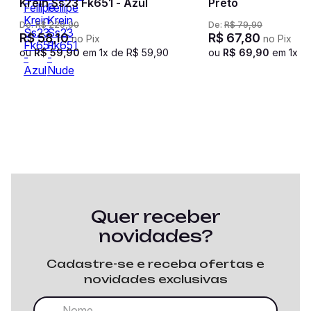
Krein Ss23 Fk651 - Azul
Preto
De:
R$
229
,
90
De:
R$
79
,
90
R$
58
,
10
R$
67
,
80
no Pix
no Pix
ou
R$
59
,
90
em
1
x de
R$
59
,
90
ou
R$
69
,
90
em
1
x d
Quer receber
novidades?
Cadastre-se e receba ofertas e
novidades exclusivas