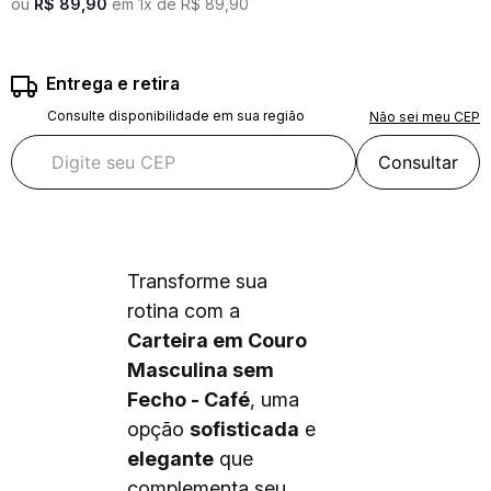
ou
R$
89
,
90
em
1
x de
R$
89
,
90
Entrega e retira
Consulte disponibilidade em sua região
Não sei meu CEP
Consultar
Transforme sua
rotina com a
Carteira em Couro
Masculina sem
Fecho - Café
, uma
opção
sofisticada
e
elegante
que
complementa seu