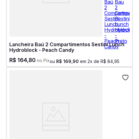
Lancheira Baú 2 Compartimentos Sestini Lunch
Hydroblock - Peach Candy
R$
164
,
80
no Pix
ou
R$
169
,
90
em
2
x de
R$
84
,
95