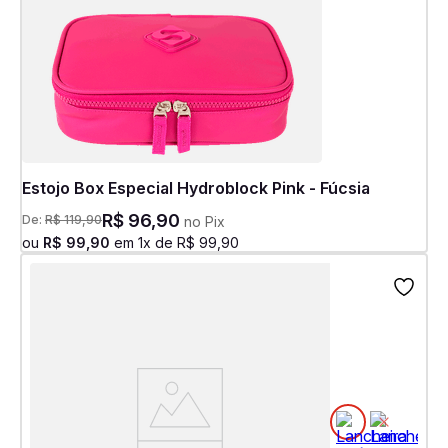
Estojo Box Especial Hydroblock Pink - Fúcsia
R$
96
,
90
De:
R$
119
,
90
no Pix
ou
R$
99
,
90
em
1
x de
R$
99
,
90