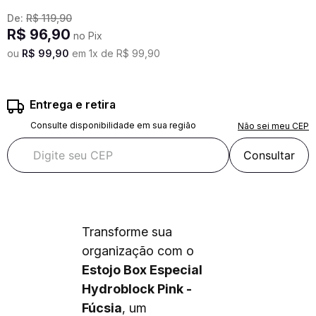
De:
R$
119
,
90
R$
96
,
90
no Pix
ou
R$
99
,
90
em
1
x de
R$
99
,
90
Entrega e retira
Consulte disponibilidade em sua região
Não sei meu CEP
Consultar
Transforme sua
organização com o
Estojo Box Especial
Hydroblock Pink -
Fúcsia
, um