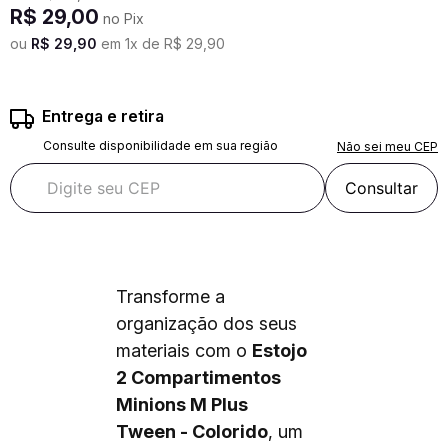
R$
29
,
00
no Pix
ou
R$
29
,
90
em
1
x de
R$
29
,
90
Entrega e retira
Consulte disponibilidade em sua região
Não sei meu CEP
Consultar
Transforme a
organização dos seus
materiais com o
Estojo
2 Compartimentos
Minions M Plus
Tween - Colorido
, um