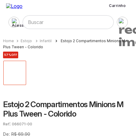
Carrinho
Buscar
Estojo
Infantil
Estojo 2 Compartimentos Minions M
Plus Tween - Colorido
57%
OFF
Estojo 2 Compartimentos Minions M
Plus Tween - Colorido
:
066071-00
De:
R$
69
,
90