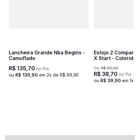
ni
Lancheira Grande Nba Begins -
Estojo 2 Compartim
Camuflado
X Start - Colorido
R$
135
,
70
De:
R$
59
,
90
no Pix
R$
38
,
70
no Pix
ou
R$
139
,
90
em
2
x de
R$
69
,
95
ou
R$
39
,
90
em
1
x d