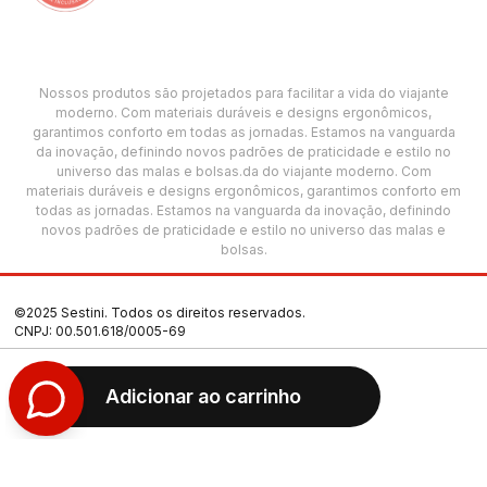
Nossos produtos são projetados para facilitar a vida do viajante
moderno. Com materiais duráveis e designs ergonômicos,
garantimos conforto em todas as jornadas. Estamos na vanguarda
da inovação, definindo novos padrões de praticidade e estilo no
universo das malas e bolsas.da do viajante moderno. Com
materiais duráveis e designs ergonômicos, garantimos conforto em
todas as jornadas. Estamos na vanguarda da inovação, definindo
novos padrões de praticidade e estilo no universo das malas e
bolsas.
©2025 Sestini. Todos os direitos reservados.
CNPJ: 00.501.618/0005-69
Termos de Uso
Adicionar ao carrinho
Política de Privacidade