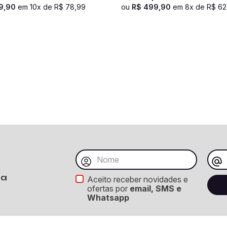
9
,
90
em
10
x de
R$
78
,
99
ou
R$
499
,
90
em
8
x de
R$
62
ba
Aceito receber novidades e
ofertas por
email, SMS e
Whatsapp