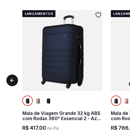
LANÇAMENTOS
LANÇAM
Mala de Viagem Grande 32 kg ABS
Mala de
com Rodas 360° Essencial 2 - Azul
com Rod
marinho
R$
417
,
00
R$
766
,
no Pix