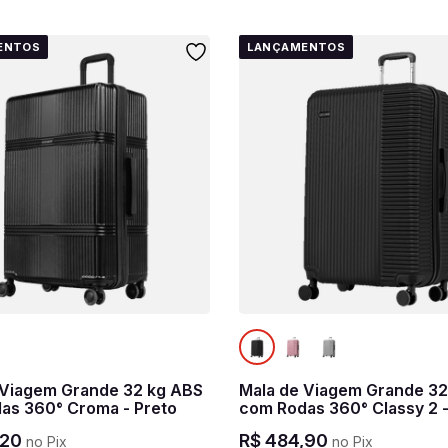
ENTOS
LANÇAMENTOS
 Viagem Grande 32 kg ABS
Mala de Viagem Grande 32
as 360° Croma - Preto
com Rodas 360° Classy 2 -
20
R$
484
,
90
no Pix
no Pix