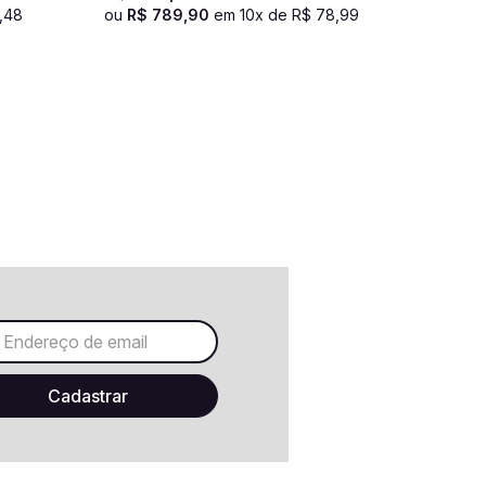
,
48
ou
R$
789
,
90
em
10
x de
R$
78
,
99