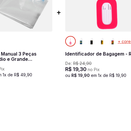
+ core
 Manual 3 Peças
Identificador de Bagagem - 
io e Grande
De:
R$
24
,
90
e
R$
19
,
30
Pix
no Pix
m
1
x de
R$
49
,
90
ou
R$
19
,
90
em
1
x de
R$
19
,
90