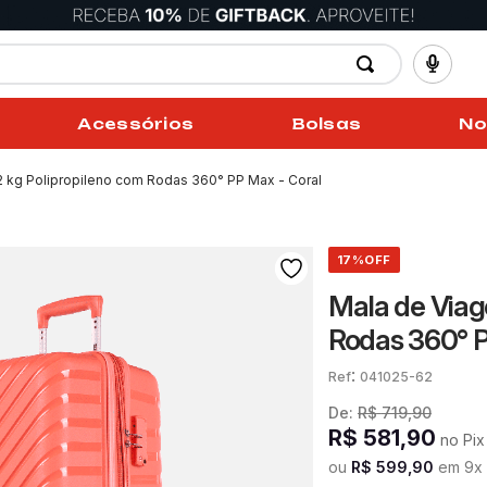
Acessórios
Bolsas
No
 kg Polipropileno com Rodas 360° PP Max - Coral
17%
OFF
Mala de Viag
Rodas 360° P
:
041025-62
De:
R$
719
,
90
R$
581
,
90
no Pix
ou
R$
599
,
90
em
9
x