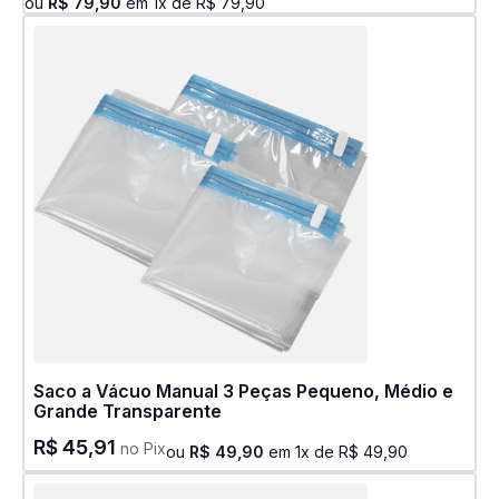
ou
R$
79
,
90
em
1
x de
R$
79
,
90
Saco a Vácuo Manual 3 Peças Pequeno, Médio e
Grande Transparente
R$
45
,
91
no Pix
ou
R$
49
,
90
em
1
x de
R$
49
,
90