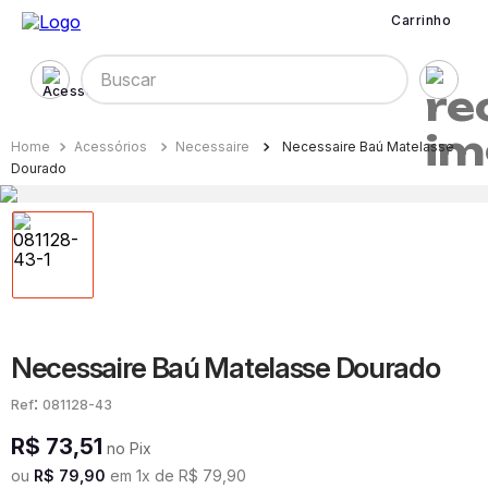
Carrinho
Buscar
Acessórios
Necessaire
Necessaire Baú Matelasse
Dourado
Necessaire Baú Matelasse Dourado
:
081128-43
R$
73
,
51
no Pix
ou
R$
79
,
90
em
1
x de
R$
79
,
90