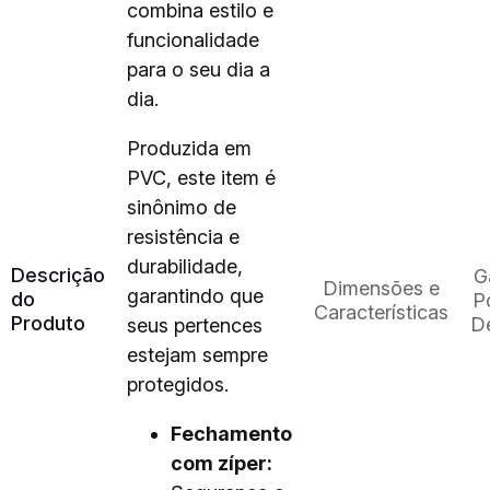
combina estilo e
funcionalidade
para o seu dia a
dia.
Produzida em
PVC, este item é
sinônimo de
resistência e
durabilidade,
Descrição
G
Dimensões e
garantindo que
do
Po
Características
Produto
D
seus pertences
estejam sempre
protegidos.
Fechamento
com zíper: