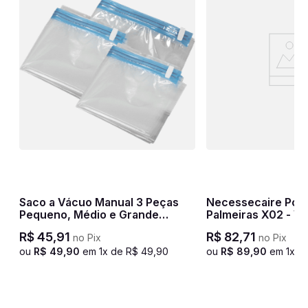
Saco a Vácuo Manual 3 Peças
Necessecaire Port
Pequeno, Médio e Grande
Palmeiras X02 - V
Transparente
R$
45
,
91
R$
82
,
71
no Pix
no Pix
ou
R$
49
,
90
em
1
x de
R$
49
,
90
ou
R$
89
,
90
em
1
x d