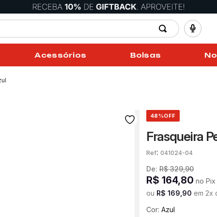
Acessórios
Bolsas
No
zul
48%
OFF
Frasqueira P
:
041024-04
De:
R$
329
,
90
R$
164
,
80
no Pix
ou
R$
169
,
90
em
2
x
Cor:
Azul