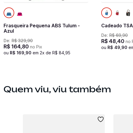
Frasqueira Pequena ABS Tulum -
Cadeado TSA
Azul
De:
R$
69
,
90
De:
R$
329
,
90
R$
48
,
40
no 
R$
164
,
80
no Pix
ou
R$
49
,
90
e
ou
R$
169
,
90
em
2
x de
R$
84
,
95
Quem viu, viu também