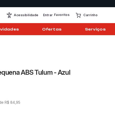
Favoritos
Entrar
Acessibilidade
Carrinho
vidades
Ofertas
Serviços
equena ABS Tulum - Azul
 de
R$
84
,
95