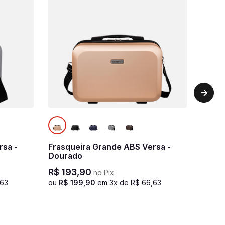
rsa -
Frasqueira Grande ABS Versa -
Dourado
R$
193
,
90
no Pix
63
ou
R$
199
,
90
em
3
x de
R$
66
,
63