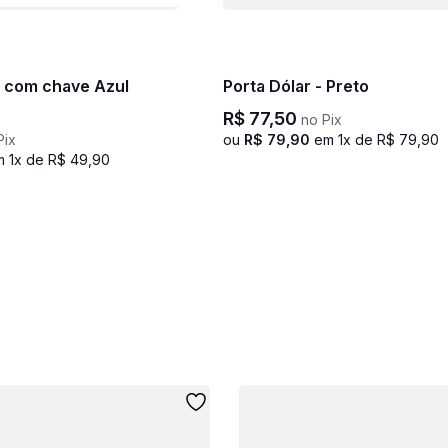
 com chave Azul
Porta Dólar - Preto
R$
77
,
50
no Pix
Pix
ou
R$
79
,
90
em
1
x de
R$
79
,
90
m
1
x de
R$
49
,
90