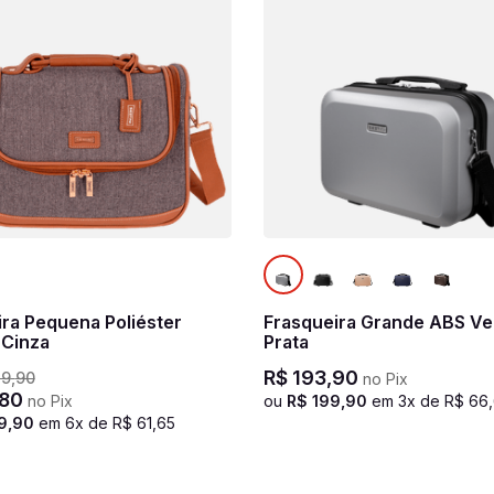
ra Pequena Poliéster
Frasqueira Grande ABS Ve
 Cinza
Prata
R$
193
,
90
79
,
90
no Pix
80
no Pix
ou
R$
199
,
90
em
3
x de
R$
66
,
9
,
90
em
6
x de
R$
61
,
65