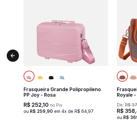
Frasqueira Grande Polipropileno
Frasquei
PP Joy - Rosa
Royale -
R$
252
,
10
De:
R$
3
no Pix
R$
358
,
ou
R$
259
,
90
em
4
x de
R$
64
,
97
ou
R$
36