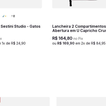
 Sestini Studio - Gatos
Lancheira 2 Compartimento
Abertura em U Capricho Cru
Preto
R$
164
,
80
ix
no Pix
m
1
x de
R$
24
,
90
ou
R$
169
,
90
em
2
x de
R$
84
,
95