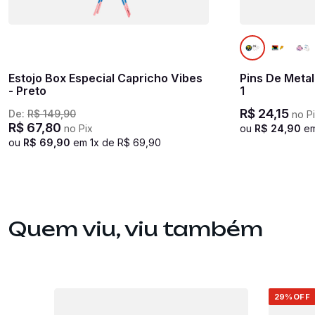
Estojo Box Especial Capricho Vibes
Pins De Metal
- Preto
1
R$
24
,
15
De:
R$
149
,
90
no P
R$
67
,
80
no Pix
ou
R$
24
,
90
e
ou
R$
69
,
90
em
1
x de
R$
69
,
90
Quem viu, viu também
29%
OFF