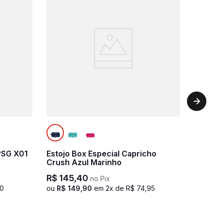
PSG X01
Estojo Box Especial Capricho
Crush Azul Marinho
R$
145
,
40
no Pix
0
ou
R$
149
,
90
em
2
x de
R$
74
,
95