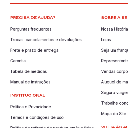
PRECISA DE AJUDA?
SOBRE A SE
Perguntas frequentes
Nossa História
Trocas, cancelamentos e devoluções
Lojas
Frete e prazo de entrega
Seja um fran
Garantia
Representant
Tabela de medidas
Vendas corpor
Manual de instruções
Aluguel de ma
Seguro viage
INSTITUCIONAL
Trabalhe con
Política e Privacidade
Mapa do Site
Termos e condições de uso
VOLTA ÀS A
Política de retirada de produto em loja física