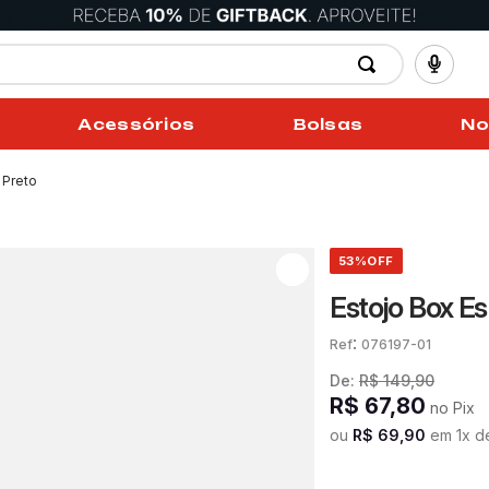
Acessórios
Bolsas
No
 Preto
53%
OFF
Estojo Box Es
:
076197-01
De:
R$
149
,
90
R$
67
,
80
no Pix
ou
R$
69
,
90
em
1
x 