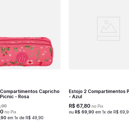
2 Compartimentos Capricho
Estojo 2 Compartimentos 
Picnic - Rosa
- Azul
R$
67
,
80
9
,
90
no Pix
0
no Pix
ou
R$
69
,
90
em
1
x de
R$
69
,
9
,
90
em
1
x de
R$
49
,
90