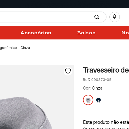
Acessórios
Bolsas
No
rgonômico - Cinza
Travesseiro d
:
090373-05
Cor:
Cinza
Este produto não est