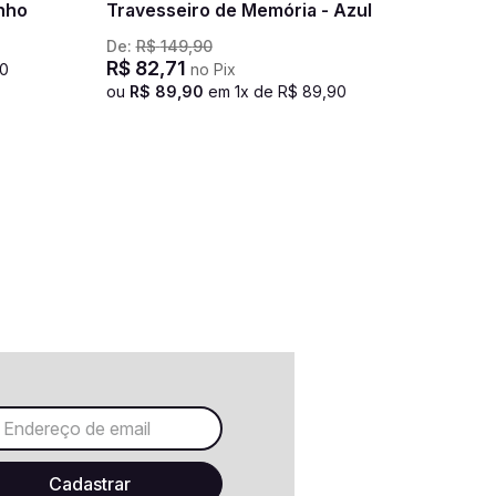
inho
Travesseiro de Memória - Azul
De:
R$
149
,
90
R$
82
,
71
0
no Pix
ou
R$
89
,
90
em
1
x de
R$
89
,
90