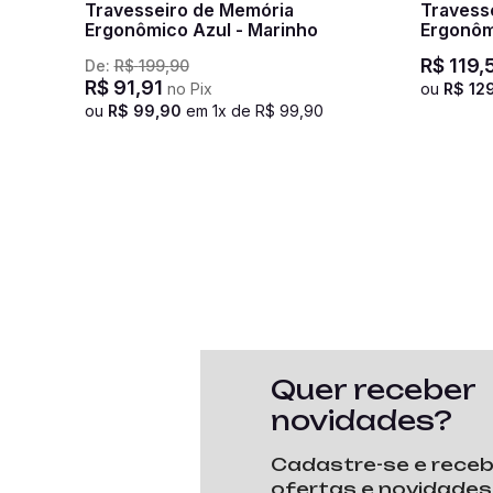
Travesseiro de Memória
Travess
Ergonômico Azul - Marinho
Ergonôm
R$
119
,
De:
R$
199
,
90
R$
91
,
91
no Pix
ou
R$
12
ou
R$
99
,
90
em
1
x de
R$
99
,
90
Quer receber
novidades?
Cadastre-se e rece
ofertas e novidades