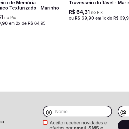
eiro de Memória
Travesseiro Inflável - Mar
ico Texturizado - Marinho
R$
64
,
31
no Pix
51
no Pix
ou
R$
69
,
90
em
1
x de
R$
69
,
9
9
,
90
em
2
x de
R$
64
,
95
ba
Aceito receber novidades e
ofertas por
email, SMS e