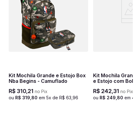
Kit Mochila Grande e Estojo Box
Kit Mochila Grande Sestini Magic
le
Nba Begins - Camuflado
e Estojo com Bolso
Crinkle Azul - Tur
R$
310
,
21
R$
242
,
31
no Pix
no Pix
ou
R$
319
,
80
em
5
x de
R$
63
,
96
ou
R$
249
,
80
em
4
x