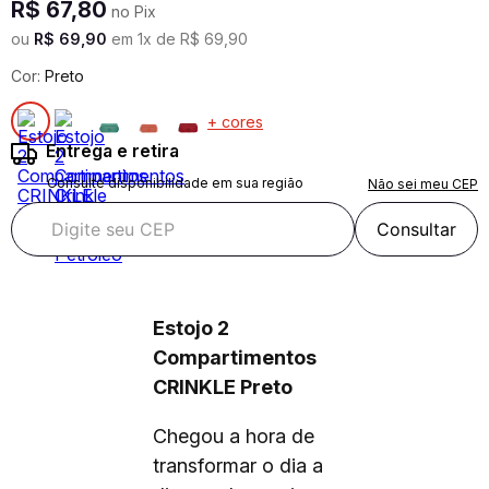
R$
67
,
80
no Pix
ou
R$
69
,
90
em
1
x de
R$
69
,
90
Cor:
Preto
+ cores
Entrega e retira
Consulte disponibilidade em sua região
Não sei meu CEP
Consultar
Estojo 2
Compartimentos
CRINKLE Preto
Chegou a hora de
transformar o dia a