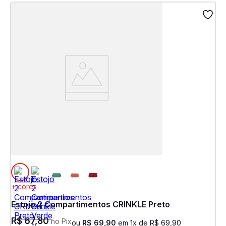
+ cores
Estojo 2 Compartimentos CRINKLE Preto
R$
67
,
80
no Pix
ou
R$
69
,
90
em
1
x de
R$
69
,
90