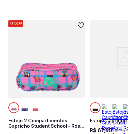
43%
OFF
Estojo 2 Compartimentos
Estojo Capricho Cr
Capricho Student School - Rosa
R$
67
,
80
no Pix
Claro