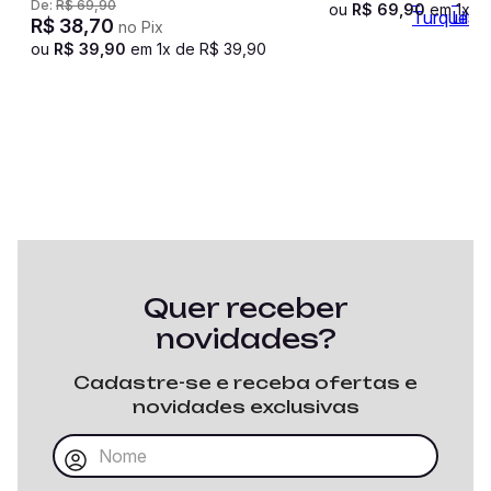
De:
R$
69
,
90
ou
R$
69
,
90
em
1
x d
R$
38
,
70
no Pix
ou
R$
39
,
90
em
1
x de
R$
39
,
90
Quer receber
novidades?
Cadastre-se e receba ofertas e
novidades exclusivas