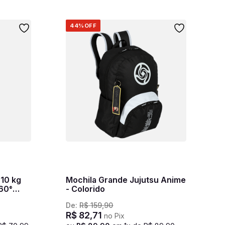
44%
OFF
 10 kg
Mochila Grande Jujutsu Anime
360°
- Colorido
l
De:
R$
159
,
90
R$
82
,
71
no Pix