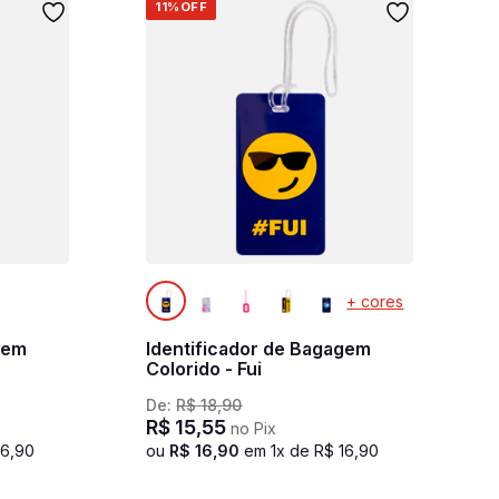
11%
OFF
+ cores
gem
Identificador de Bagagem
Colorido - Fui
De:
R$
18
,
90
R$
15
,
55
no Pix
16
,
90
ou
R$
16
,
90
em
1
x de
R$
16
,
90