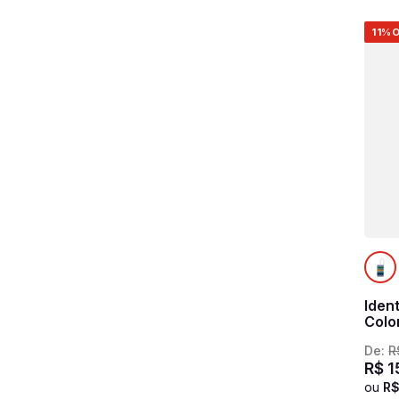
11%
O
Iden
Colo
De:
R
R$
1
ou
R