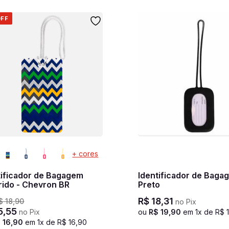
FF
+ cores
tificador de Bagagem
Identificador de Baga
rido - Chevron BR
Preto
R$
18
,
31
$
18
,
90
no Pix
5
,
55
no Pix
ou
R$
19
,
90
em
1
x de
R$
$
16
,
90
em
1
x de
R$
16
,
90