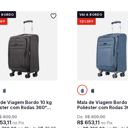
A BORDO
VAI A BORDO
OFF
12%
OFF
 de Viagem Bordo 10 kg
Mala de Viagem Bordo
éster com Rodas 360°
Poliéster com Rodas 
light Hug 2T - Cinza
Ultralight Hug 2T - Azu
$
809
,
90
De:
R$
809
,
90
te
53
,
11
R$
653
,
11
no Pix
no Pix