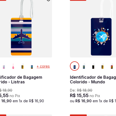
+ cores
tificador de Bagagem
Identificador de Baga
ido - Listras
Colorido - Mundo
$
18
,
90
De:
R$
18
,
90
5
,
55
R$
15
,
55
no Pix
no Pix
$
16
,
90
em
1
x de
R$
16
,
90
ou
R$
16
,
90
em
1
x de
R$