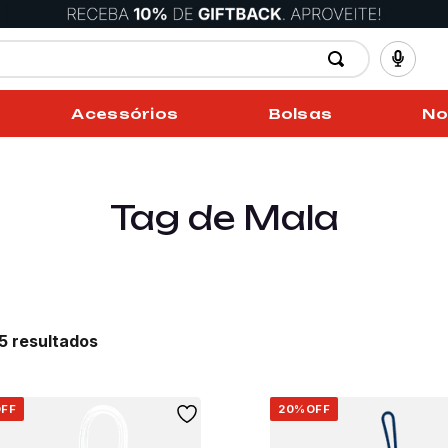
Acessórios
Bolsas
No
Tag de Mala
65
FF
20%
OFF