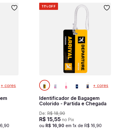
11%
OFF
+ cores
+ cores
gem
Identificador de Bagagem
Colorido - Partida e Chegada
De:
R$
18
,
90
R$
15
,
55
no Pix
16
,
90
ou
R$
16
,
90
em
1
x de
R$
16
,
90