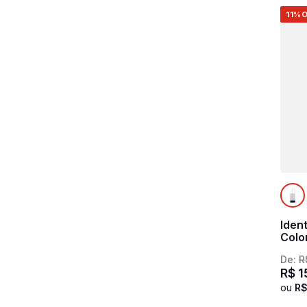
11%
O
Iden
Colo
De:
R
R$
1
ou
R