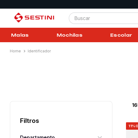
Buscar
Malas
Mochilas
Escolar
Identificador
1
Filtros
11%
O
Departamento