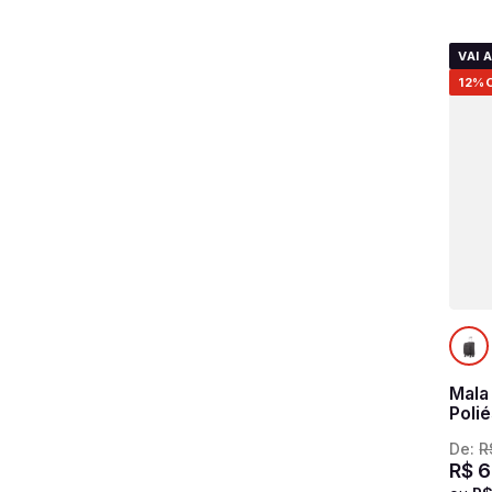
VAI 
12%
Mala
Poli
Ultra
De:
R
grafi
R$
6