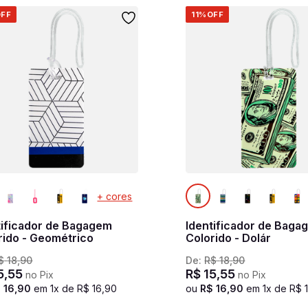
FF
11%
OFF
+ cores
tificador de Bagagem
Identificador de Baga
rido - Geométrico
Colorido - Dolár
$
18
,
90
De:
R$
18
,
90
5
,
55
R$
15
,
55
no Pix
no Pix
$
16
,
90
em
1
x de
R$
16
,
90
ou
R$
16
,
90
em
1
x de
R$