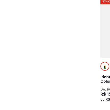
11%
O
Iden
Colo
De:
R
R$
1
ou
R