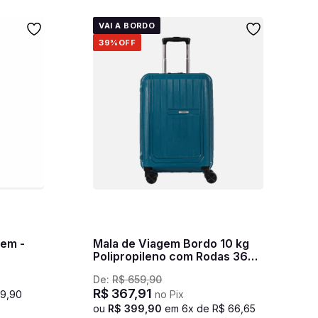
VAI A BORDO
39%
OFF
gem -
Mala de Viagem Bordo 10 kg
Polipropileno com Rodas 360°
PP Pop - Azul
De:
R$
659
,
90
R$
367
,
91
19
,
90
no Pix
ou
R$
399
,
90
em
6
x de
R$
66
,
65