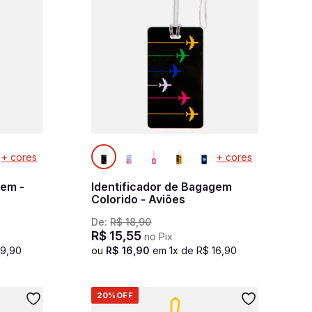
+ cores
+ cores
gem -
Identificador de Bagagem
Colorido - Aviões
De:
R$
18
,
90
R$
15
,
55
no Pix
19
,
90
ou
R$
16
,
90
em
1
x de
R$
16
,
90
20%
OFF