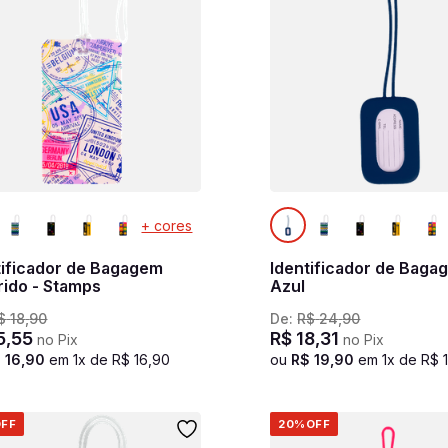
+ cores
tificador de Bagagem
Identificador de Baga
rido - Stamps
Azul
$
18
,
90
De:
R$
24
,
90
5
,
55
R$
18
,
31
no Pix
no Pix
$
16
,
90
em
1
x de
R$
16
,
90
ou
R$
19
,
90
em
1
x de
R$
FF
20%
OFF