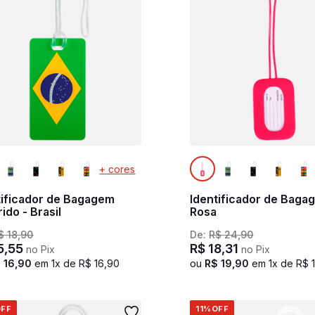
+ cores
tificador de Bagagem
Identificador de Baga
ido - Brasil
Rosa
$
18
,
90
De:
R$
24
,
90
5
,
55
R$
18
,
31
no Pix
no Pix
$
16
,
90
em
1
x de
R$
16
,
90
ou
R$
19
,
90
em
1
x de
R$
FF
11%
OFF