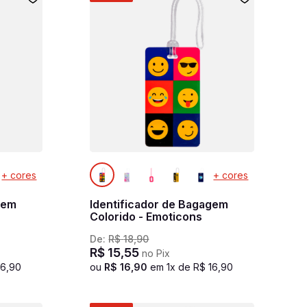
+ cores
+ cores
gem
Identificador de Bagagem
Colorido - Emoticons
De:
R$
18
,
90
R$
15
,
55
no Pix
16
,
90
ou
R$
16
,
90
em
1
x de
R$
16
,
90