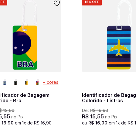
FF
15%
OFF
+ cores
tificador de Bagagem
Identificador de Baga
rido - Bra
Colorido - Listras
$
18
,
90
De:
R$
19
,
90
5
,
55
R$
15
,
55
no Pix
no Pix
$
16
,
90
em
1
x de
R$
16
,
90
ou
R$
16
,
90
em
1
x de
R$