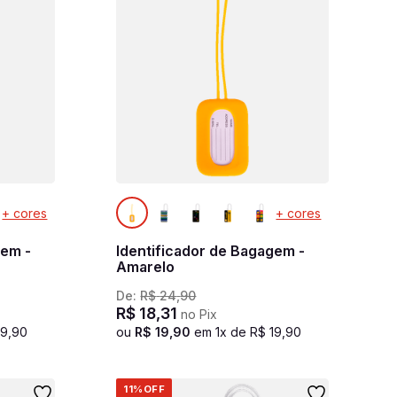
+ cores
+ cores
gem -
Identificador de Bagagem -
Amarelo
De:
R$
24
,
90
R$
18
,
31
no Pix
19
,
90
ou
R$
19
,
90
em
1
x de
R$
19
,
90
11%
OFF