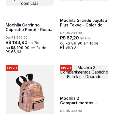
Mochila Grande Jujutsu
Mochila Carrinho
Plus Tokyo - Colorido
Capricho Paetê - Rosa
De:
R$
239
,
90
com Lilás
R$
87
,
20
De:
R$
549
,
90
no Pix
R$
193
,
90
no Pix
ou
R$
89
,
90
em
1
x de
R$
89
,
90
ou
R$
199
,
90
em
3
x de
R$
66
,
63
62%
OFF
61%
OFF
Mochila 2
Compartimentos
Capricho Estrelas -
De:
R$
329
,
90
Dourado