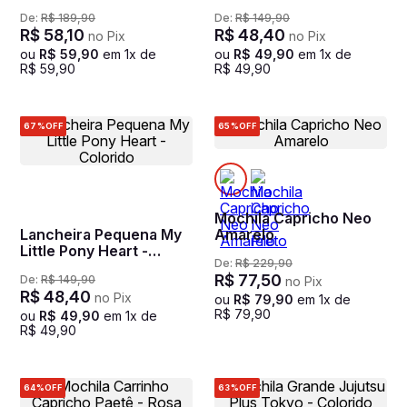
De:
R$
189
,
90
De:
R$
149
,
90
R$
58
,
10
R$
48
,
40
no Pix
no Pix
ou
R$
59
,
90
em
1
x de
ou
R$
49
,
90
em
1
x de
R$
59
,
90
R$
49
,
90
67%
OFF
65%
OFF
Mochila Capricho Neo
Lancheira Pequena My
Amarelo
Little Pony Heart -
De:
R$
229
,
90
Colorido
R$
77
,
50
De:
R$
149
,
90
no Pix
R$
48
,
40
no Pix
ou
R$
79
,
90
em
1
x de
R$
79
,
90
ou
R$
49
,
90
em
1
x de
R$
49
,
90
64%
OFF
63%
OFF