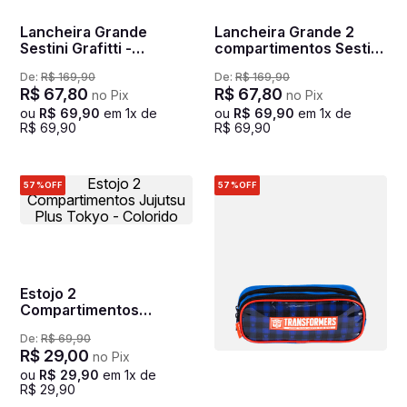
Lancheira Grande
Lancheira Grande 2
Sestini Grafitti -
compartimentos Sestini
Colorido
Good Vibes - Colorido
De:
R$
169
,
90
De:
R$
169
,
90
R$
67
,
80
R$
67
,
80
no Pix
no Pix
ou
R$
69
,
90
em
1
x de
ou
R$
69
,
90
em
1
x de
R$
69
,
90
R$
69
,
90
57%
OFF
57%
OFF
Estojo 2
Compartimentos
Jujutsu Plus Tokyo -
De:
R$
69
,
90
Colorido
R$
29
,
00
no Pix
ou
R$
29
,
90
em
1
x de
R$
29
,
90