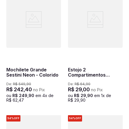
Mochilete Grande
Estojo 2
Sestini Neon - Colorido
Compartimentos
Jujutsu Anime -
De:
R$
549
,
90
De:
R$
64
,
90
Colorido
R$
242
,
40
R$
29
,
00
no Pix
no Pix
ou
R$
249
,
90
em
4
x de
ou
R$
29
,
90
em
1
x de
R$
62
,
47
R$
29
,
90
54%
OFF
54%
OFF