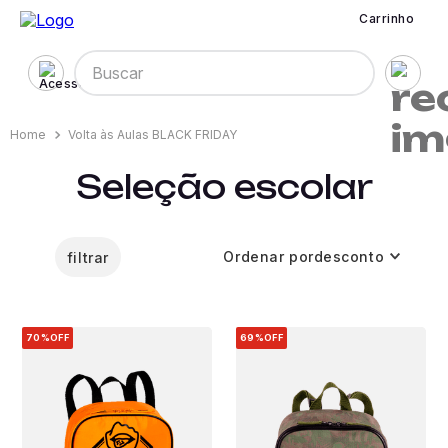
Carrinho
Buscar
Volta às Aulas BLACK FRIDAY
Seleção escolar
Ordenar por
desconto
filtrar
70%
OFF
69%
OFF