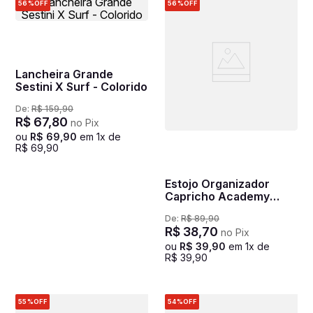
56%
OFF
56%
OFF
Lancheira Grande
Sestini X Surf - Colorido
De:
R$
159
,
90
R$
67
,
80
no Pix
ou
R$
69
,
90
em
1
x de
R$
69
,
90
Estojo Organizador
Capricho Academy
Verde - Militar
De:
R$
89
,
90
R$
38
,
70
no Pix
ou
R$
39
,
90
em
1
x de
R$
39
,
90
55%
OFF
54%
OFF