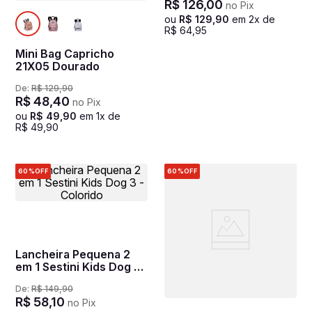
R$
126
,
00
no Pix
ou
R$
129
,
90
em
2
x de
R$
64
,
95
Mini Bag Capricho
21X05 Dourado
De:
R$
129
,
90
R$
48
,
40
no Pix
ou
R$
49
,
90
em
1
x de
R$
49
,
90
60%
OFF
60%
OFF
Lancheira Pequena 2
em 1 Sestini Kids Dog 3
- Colorido
De:
R$
149
,
90
R$
58
,
10
no Pix