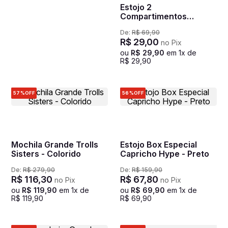
Estojo 2
Compartimentos
Transformers Optimus -
De:
R$
69
,
90
Colorido
R$
29
,
00
no Pix
ou
R$
29
,
90
em
1
x de
R$
29
,
90
57%
OFF
56%
OFF
Mochila Grande Trolls
Estojo Box Especial
Sisters - Colorido
Capricho Hype - Preto
De:
R$
279
,
90
De:
R$
159
,
90
R$
116
,
30
R$
67
,
80
no Pix
no Pix
ou
R$
119
,
90
em
1
x de
ou
R$
69
,
90
em
1
x de
R$
119
,
90
R$
69
,
90