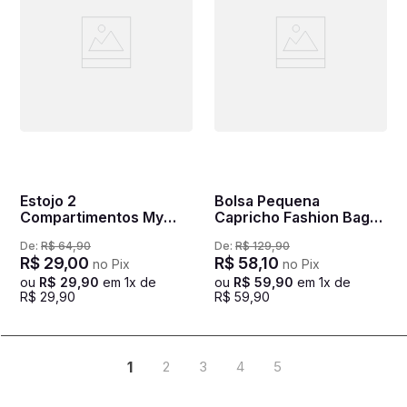
Estojo 2
Bolsa Pequena
Compartimentos My
Capricho Fashion Bags
Little Pony Heart -
Roxo - Lilás
De:
R$
64
,
90
De:
R$
129
,
90
Colorido
R$
29
,
00
R$
58
,
10
no Pix
no Pix
ou
R$
29
,
90
em
1
x de
ou
R$
59
,
90
em
1
x de
R$
29
,
90
R$
59
,
90
1
2
3
4
5