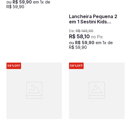
ou
R$
59
,
90
em
1
x de
R$
59
,
90
Lancheira Pequena 2
em 1 Sestini Kids
Joaninha - Colorido
De:
R$
149
,
90
R$
58
,
10
no Pix
ou
R$
59
,
90
em
1
x de
R$
59
,
90
59%
OFF
59%
OFF