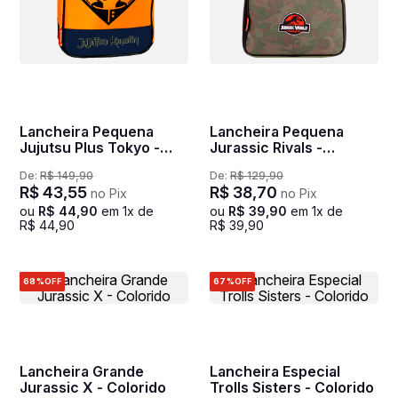
Lancheira Pequena
Lancheira Pequena
Jujutsu Plus Tokyo -
Jurassic Rivals -
Colorido
Colorido
De:
R$
149
,
90
De:
R$
129
,
90
R$
43
,
55
R$
38
,
70
no Pix
no Pix
ou
R$
44
,
90
em
1
x de
ou
R$
39
,
90
em
1
x de
R$
44
,
90
R$
39
,
90
68%
OFF
67%
OFF
Lancheira Grande
Lancheira Especial
Jurassic X - Colorido
Trolls Sisters - Colorido