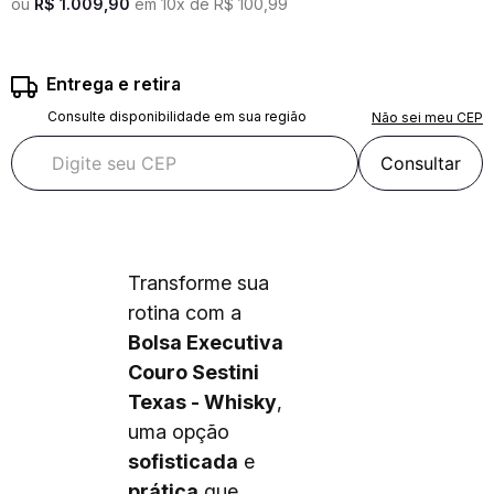
ou
R$
1
.
009
,
90
em
10
x de
R$
100
,
99
Entrega e retira
Consulte disponibilidade em sua região
Não sei meu CEP
Consultar
Transforme sua
rotina com a
Bolsa Executiva
Couro Sestini
Texas - Whisky
,
uma opção
sofisticada
e
prática
que