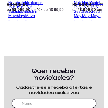
Nude
Marrom
R$
969
,
90
R$
969
,
90
no Pix
no Pix
ou
R$
999
,
90
em
10
x de
R$
99
,
99
ou
R$
999
,
90
em
10
Quer receber
novidades?
Cadastre-se e receba ofertas e
novidades exclusivas