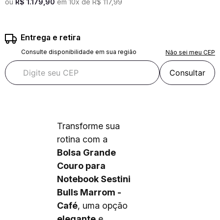
ou
R$
1
.
179
,
90
em
10
x de
R$
117
,
99
Entrega e retira
Consulte disponibilidade em sua região
Não sei meu CEP
Consultar
Transforme sua
rotina com a
Bolsa Grande
Couro para
Notebook Sestini
Bulls Marrom -
Café
, uma opção
elegante
e