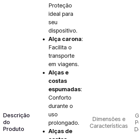
Proteção
ideal para
seu
dispositivo.
Alça carona
:
Facilita o
transporte
em viagens.
Alças e
costas
espumadas
:
Conforto
durante o
uso
Descrição
G
Dimensões e
do
P
prolongado.
Características
Produto
D
Alças de