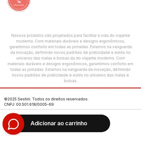
Nossos produtos são projetados para facilitar a vida do viajante
moderno. Com materiais duráveis e designs ergonômicos,
garantimos conforto em todas as jornadas. Estamos na vanguarda
da inovação, definindo novos padrões de praticidade e estilo no
universo das malas e bolsas.da do viajante moderno. Com
materiais duráveis e designs ergonômicos, garantimos conforto em
todas as jornadas. Estamos na vanguarda da inovação, definindo
novos padrões de praticidade e estilo no universo das malas e
bolsas.
©2025 Sestini. Todos os direitos reservados.
CNPJ: 00.501.618/0005-69
Termos de Uso
Adicionar ao carrinho
Política de Privacidade