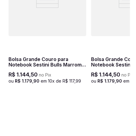
Bolsa Grande Couro para
Bolsa Grande Cour
-
Notebook Sestini Bulls Marrom -
Notebook Sestini B
Café
Café
R$
1
.
144
,
50
R$
1
.
144
,
50
no Pix
no Pix
ou
R$
1
.
179
,
90
em
10
x de
R$
117
,
99
ou
R$
1
.
179
,
90
em
10