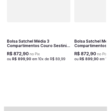
n
Bolsa Satchel Média 3
Bolsa Satchel Médi
Compartimentos Couro Sestini
Compartimentos Co
Terrene - Preto
Terrene - Savana
R$
872
,
90
R$
872
,
90
no Pix
no Pix
ou
R$
899
,
90
em
10
x de
R$
89
,
99
ou
R$
899
,
90
em
10