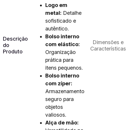
Logo em
metal:
Detalhe
sofisticado e
autêntico.
Bolso interno
Descrição
Dimensões e
com elástico:
do
Características
Produto
Organização
prática para
itens pequenos.
Bolso interno
com zíper:
Armazenamento
seguro para
objetos
valiosos.
Alça de mão: