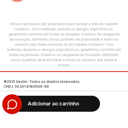
Nossos produtos são projetados para facilitar a vida do viajante
moderno. Com materiais duráveis e designs ergonômicos,
garantimos conforto em todas as jornadas. Estamos na vanguarda
da inovação, definindo novos padrões de praticidade e estilo no
universo das malas e bolsas.da do viajante moderno. Com
materiais duráveis e designs ergonômicos, garantimos conforto em
todas as jornadas. Estamos na vanguarda da inovação, definindo
novos padrões de praticidade e estilo no universo das malas e
bolsas.
©2025 Sestini. Todos os direitos reservados.
CNPJ: 00.501.618/0005-69
Termos de Uso
Adicionar ao carrinho
Política de Privacidade