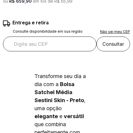
ou
R$
659
,
90
em
10
x de
R$
65
,
99
Entrega e retira
Consulte disponibilidade em sua região
Não sei meu CEP
Consultar
Transforme seu dia a
dia com a
Bolsa
Satchel Média
Sestini Skin - Preto
,
uma opção
elegante
e
versátil
que combina
perfeitamente com