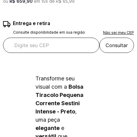
ou
R$
659
,
90
em
10
x de
R$
65
,
99
Entrega e retira
Consulte disponibilidade em sua região
Não sei meu CEP
Consultar
Transforme seu
visual com a
Bolsa
Tiracolo Pequena
Corrente Sestini
Intense - Preto
,
uma peça
elegante
e
versátil
que