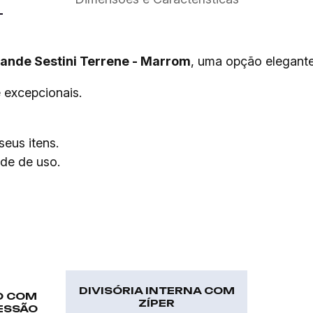
rande Sestini Terrene - Marrom
, uma opção elegante
e excepcionais.
eus itens.
de de uso.
DIVISÓRIA INTERNA COM
O COM
ZÍPER
ESSÃO