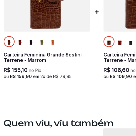
Carteira Feminina Grande Sestini
Carteira Femi
Terrene - Marrom
Terrene - Ma
R$
155
,
10
R$
106
,
60
no Pix
no
ou
R$
159
,
90
em
2
x de
R$
79
,
95
ou
R$
109
,
90
Quem viu, viu também