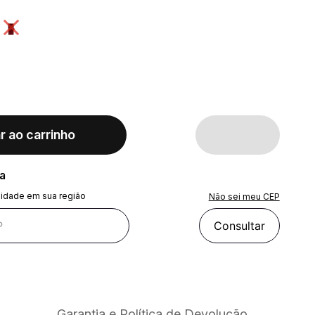
r ao carrinho
ra
lidade em sua região
Não sei meu CEP
Consultar
Garantia e Política de Devolução