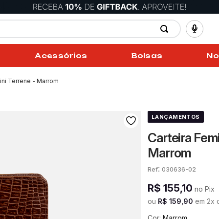
Acessórios
Bolsas
No
ini Terrene - Marrom
LANÇAMENTOS
Carteira Femi
Marrom
:
030636-02
R$
155
,
10
no Pix
ou
R$
159
,
90
em
2
x 
Cor:
Marrom