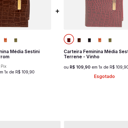
nina Média Sestini
Carteira Feminina Média Sest
rrom
Terrene - Vinho
 Pix
ou
R$
109
,
90
em
1
x de
R$
109
,
9
em
1
x de
R$
109
,
90
Esgotado