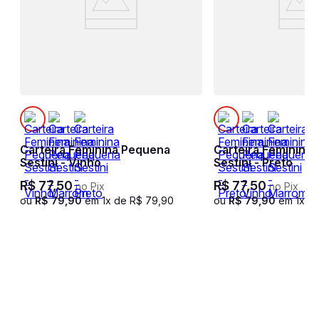
i
Carteira Feminina Pequena
Carteira Feminina
Sestini - Vinho
Sestini - Preto
R$
77
,
50
R$
77
,
50
no Pix
no Pix
ou
R$
79
,
90
em
1
x de
R$
79
,
90
ou
R$
79
,
90
em
1
x d