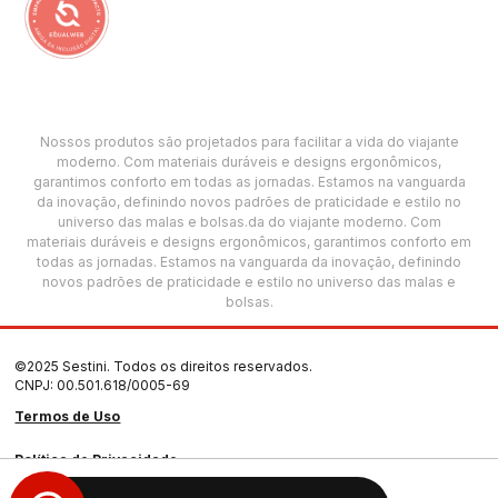
Nossos produtos são projetados para facilitar a vida do viajante
moderno. Com materiais duráveis e designs ergonômicos,
garantimos conforto em todas as jornadas. Estamos na vanguarda
da inovação, definindo novos padrões de praticidade e estilo no
universo das malas e bolsas.da do viajante moderno. Com
materiais duráveis e designs ergonômicos, garantimos conforto em
todas as jornadas. Estamos na vanguarda da inovação, definindo
novos padrões de praticidade e estilo no universo das malas e
bolsas.
©2025 Sestini. Todos os direitos reservados.
CNPJ: 00.501.618/0005-69
Termos de Uso
Política de Privacidade