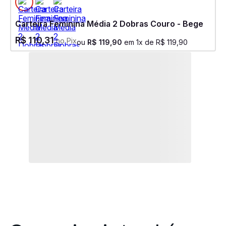
Carteira Feminina Média 2 Dobras Couro - Bege
R$
110
,
31
no Pix
ou
R$
119
,
90
em
1
x de
R$
119
,
90