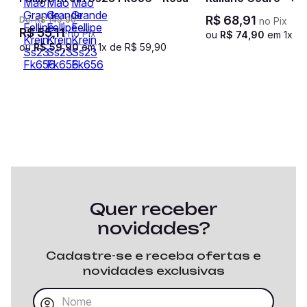
R$
68
,
91
De:
R$
149
,
90
no Pix
R$
55
,
11
no Pix
ou
R$
74
,
90
em
1
x d
ou
R$
59
,
90
em
1
x de
R$
59
,
90
Quer receber
novidades?
Cadastre-se e receba ofertas e
novidades exclusivas