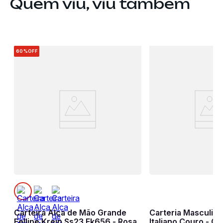
Quem viu, viu também
60%
OFF
Carteira Alça de Mão Grande
Carteria Masculin
Fellipe Krein Ss23 Fk656 - Rosa
Italiano Couro - C