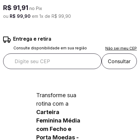
R$
91
,
91
no Pix
ou
R$
99
,
90
em
1
x de
R$
99
,
90
Entrega e retira
Consulte disponibilidade em sua região
Não sei meu CEP
Consultar
Transforme sua
rotina com a
Carteira
Feminina Média
com Fecho e
Porta Moedas -