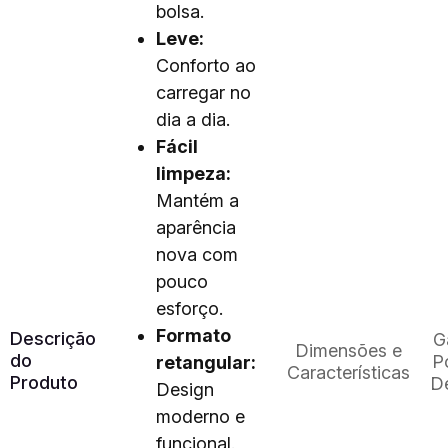
bolsa.
Leve:
Conforto ao
carregar no
dia a dia.
Fácil
limpeza:
Mantém a
aparência
nova com
pouco
esforço.
Formato
Descrição
G
Dimensões e
do
Po
retangular:
Características
Produto
D
Design
moderno e
funcional.