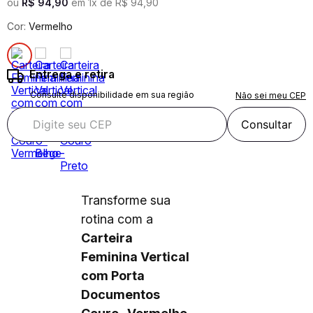
ou
R$
94
,
90
em
1
x de
R$
94
,
90
Cor:
Vermelho
Entrega e retira
Consulte disponibilidade em sua região
Não sei meu CEP
Consultar
Transforme sua
rotina com a
Carteira
Feminina Vertical
com Porta
Documentos