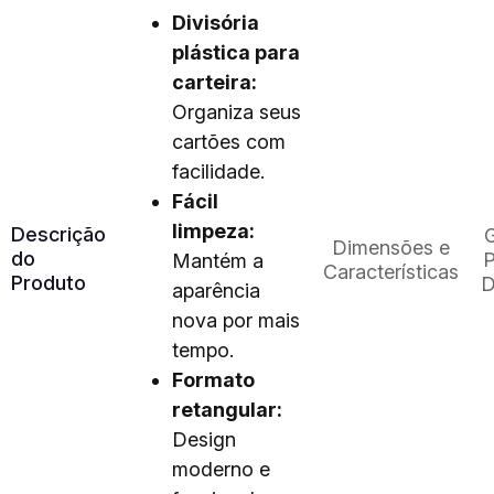
Divisória
plástica para
carteira:
Organiza seus
cartões com
facilidade.
Fácil
limpeza:
Descrição
G
Dimensões e
do
P
Mantém a
Características
Produto
D
aparência
nova por mais
tempo.
Formato
retangular:
Design
moderno e