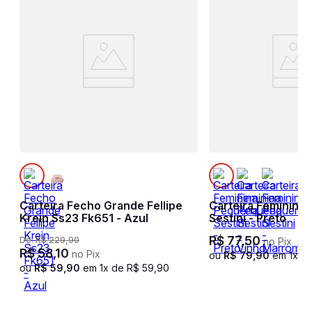
r
Carteira Fecho Grande Fellipe
Carteira Feminina
Krein Ss23 Fk651 - Azul
Sestini - Preto
R$
77
,
50
De:
R$
229
,
90
no Pix
R$
58
,
10
no Pix
ou
R$
79
,
90
em
1
x d
ou
R$
59
,
90
em
1
x de
R$
59
,
90