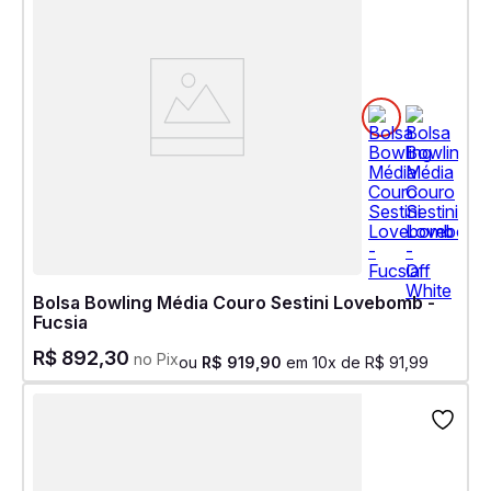
Bolsa Bowling Média Couro Sestini Lovebomb -
Fucsia
R$
892
,
30
no Pix
ou
R$
919
,
90
em
10
x de
R$
91
,
99