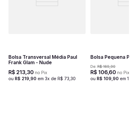
23
Bolsa Transversal Média Paul
Bolsa Pequena Pixi
Frank Glam - Nude
De:
R$
169
,
90
R$
213
,
30
R$
106
,
60
no Pix
no Pix
ou
R$
219
,
90
em
3
x de
R$
73
,
30
ou
R$
109
,
90
em
1
x 