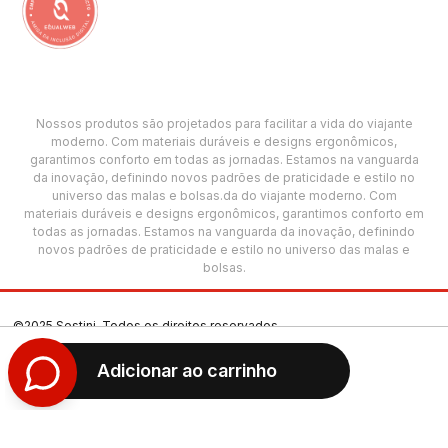
Nossos produtos são projetados para facilitar a vida do viajante
moderno. Com materiais duráveis e designs ergonômicos,
garantimos conforto em todas as jornadas. Estamos na vanguarda
da inovação, definindo novos padrões de praticidade e estilo no
universo das malas e bolsas.da do viajante moderno. Com
materiais duráveis e designs ergonômicos, garantimos conforto em
todas as jornadas. Estamos na vanguarda da inovação, definindo
novos padrões de praticidade e estilo no universo das malas e
bolsas.
©2025 Sestini. Todos os direitos reservados.
CNPJ: 00.501.618/0005-69
Adicionar ao carrinho
Termos de Uso
Política de Privacidade