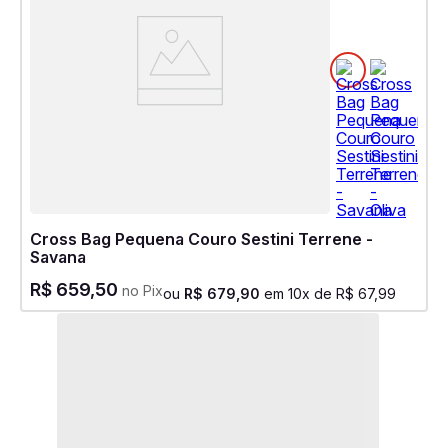
Cross Bag Pequena Couro Sestini Terrene -
Savana
R$
659
,
50
no Pix
ou
R$
679
,
90
em
10
x de
R$
67
,
99