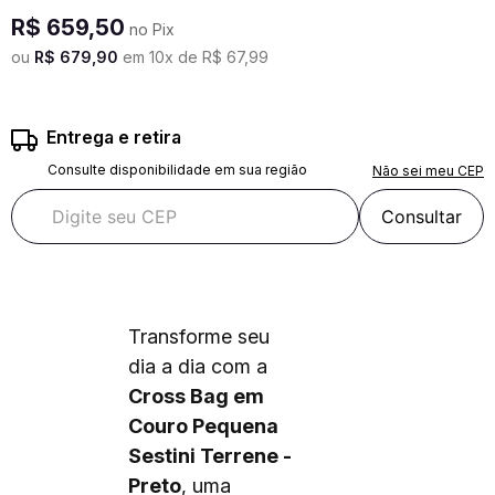
R$
659
,
50
no Pix
ou
R$
679
,
90
em
10
x de
R$
67
,
99
Entrega e retira
Consulte disponibilidade em sua região
Não sei meu CEP
Consultar
Transforme seu
dia a dia com a
Cross Bag em
Couro Pequena
Sestini Terrene -
Preto
, uma