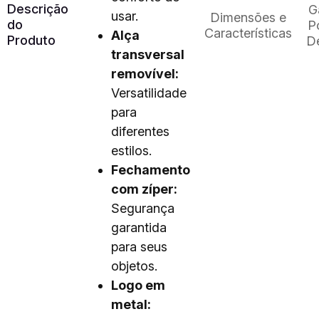
Descrição
G
usar.
Dimensões e
do
Po
Características
Alça
Produto
D
transversal
removível:
Versatilidade
para
diferentes
estilos.
Fechamento
com zíper:
Segurança
garantida
para seus
objetos.
Logo em
metal: