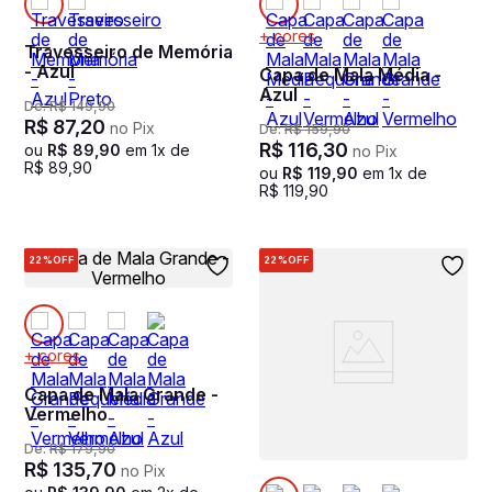
+ cores
Travesseiro de Memória
- Azul
Capa de Mala Média -
Azul
De:
R$
149
,
90
R$
87
,
20
no Pix
De:
R$
159
,
90
R$
116
,
30
ou
R$
89
,
90
em
1
x de
no Pix
R$
89
,
90
ou
R$
119
,
90
em
1
x de
R$
119
,
90
22%
OFF
22%
OFF
+ cores
Capa de Mala Grande -
Vermelho
De:
R$
179
,
90
R$
135
,
70
no Pix