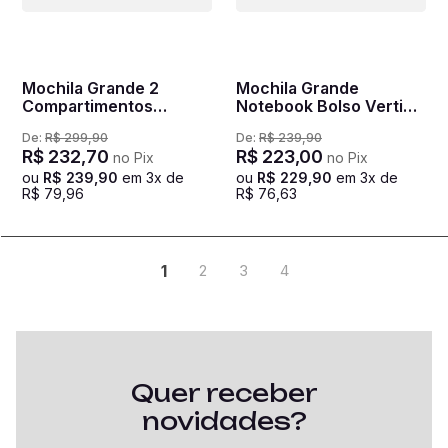
Mochila Grande 2
Mochila Grande
Compartimentos
Notebook Bolso Vertical
Expansível Sestini New
Sestini ST3000 Preto
De:
R$
299
,
90
De:
R$
239
,
90
Next - Azul
R$
232
,
70
R$
223
,
00
no Pix
no Pix
ou
R$
239
,
90
em
3
x de
ou
R$
229
,
90
em
3
x de
R$
79
,
96
R$
76
,
63
1
2
3
4
Quer receber
novidades?