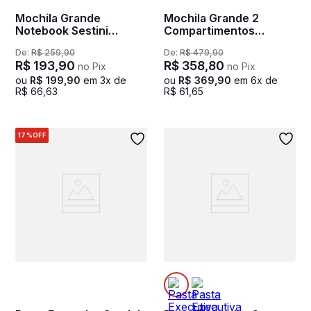
Mochila Grande
Mochila Grande 2
Notebook Sestini
Compartimentos
Casual - Preto
Notebook Web 3.0 Plus
De:
R$
259
,
90
De:
R$
479
,
90
- Preto
R$
193
,
90
R$
358
,
80
no Pix
no Pix
ou
R$
199
,
90
em
3
x de
ou
R$
369
,
90
em
6
x de
R$
66
,
63
R$
61
,
65
17%
OFF