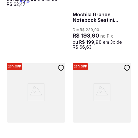
R$
62
,
47
Mochila Grande
Notebook Sestini
Harvest Preto
De:
R$
239
,
90
R$
193
,
90
no Pix
ou
R$
199
,
90
em
3
x de
R$
66
,
63
23%
OFF
23%
OFF