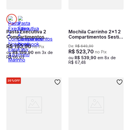
Pasta Executiva 2
Mochila Carrinho 2x1 2
Compartimentos
Compartimentos Sestini
Notebook Easy Azul
New Next - Preto
R$
193
,
90
De:
R$
649
,
90
no Pix
Marinho
R$
523
,
70
no Pix
ou
R$
199
,
90
em
3
x de
R$
66
,
63
ou
R$
539
,
90
em
8
x de
R$
67
,
48
20%
OFF