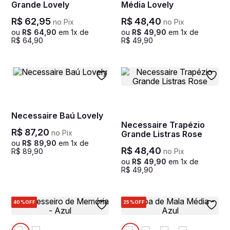
Grande Lovely
Média Lovely
R$
62
,
95
R$
48
,
40
no Pix
no Pix
ou
R$
64
,
90
em
1
x de
ou
R$
49
,
90
em
1
x de
R$
64
,
90
R$
49
,
90
Necessaire Baú Lovely
Necessaire Trapézio
R$
87
,
20
no Pix
Grande Listras Rose
ou
R$
89
,
90
em
1
x de
R$
48
,
40
R$
89
,
90
no Pix
ou
R$
49
,
90
em
1
x de
R$
49
,
90
40%
OFF
25%
OFF