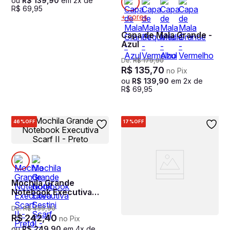
ou
R$
139
,
90
em
2
x de
R$
69
,
95
+ cores
Capa de Mala Grande -
Azul
De:
R$
179
,
90
R$
135
,
70
no Pix
ou
R$
139
,
90
em
2
x de
R$
69
,
95
46%
OFF
17%
OFF
Mochila Grande
Notebook Executiva
Scarf II - Preto
De:
R$
459
,
90
R$
242
,
40
no Pix
ou
R$
249
,
90
em
4
x de