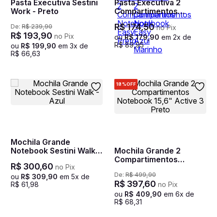
Pasta Executiva Sestini
Pasta Executiva 2
Work - Preto
Compartimentos
Notebook Easy Preto
R$
174
,
50
De:
R$
239
,
90
no Pix
R$
193
,
90
no Pix
ou
R$
179
,
90
em
2
x de
R$
89
,
95
ou
R$
199
,
90
em
3
x de
R$
66
,
63
18%
OFF
Mochila Grande
Notebook Sestini Walk -
Mochila Grande 2
Azul
Compartimentos
R$
300
,
60
no Pix
Notebook 15,6" Active
De:
R$
499
,
90
3 Preto
ou
R$
309
,
90
em
5
x de
R$
397
,
60
R$
61
,
98
no Pix
ou
R$
409
,
90
em
6
x de
R$
68
,
31