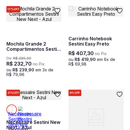
17%
OFF
Carrinho Notebook
Mochila Grande 2
Sestini Easy Preto
Compartimentos Sestini
R$
407
,
30
no Pix
New Next - Azul
De:
R$
289
,
90
ou
R$
419
,
90
em
6
x de
R$
232
,
70
no Pix
R$
69
,
98
ou
R$
239
,
90
em
3
x de
R$
79
,
96
21%
OFF
9%
OFF
Necessaire Sestini New
Next - Azul