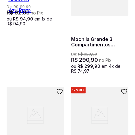
De:
R$
119
,
90
R$
92
,
05
no Pix
ou
R$
94
,
90
em
1
x de
R$
94
,
90
Mochila Grande 3
Compartimentos
Notebook Sestini
De:
R$
329
,
90
Harvest Preto
R$
290
,
90
no Pix
ou
R$
299
,
90
em
4
x de
R$
74
,
97
17%
OFF